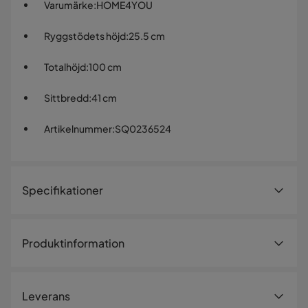
Varumärke
:
HOME4YOU
Ryggstödets höjd
:
25.5 cm
Totalhöjd
:
100 cm
Sittbredd
:
41 cm
Artikelnummer
:
SQ0236524
Specifikationer
Artikelnummer:
SQ0236524
Produktinformation
Storlek
Ryggstödets höjd
25.5 cm
Leverans
Höjd
99 cm