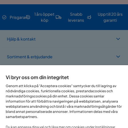
1 års öppet
Snabb
Upp till 20 års
Prisgaranti
köp
leverans
garanti
Hjälp & kontakt
Sortiment & erbjudande
Om Trademax
Vi bryr oss om din integritet
Genom att klicka på "Acceptera cookies" samtycker du till lagring av
nödvändiga cookies, funktionella cookies, prestandacookies och
Vi finns i flera länder
marknadsföringscookies på din enhet. Dessa cookies samlar
information för att förbättra navigeringen på webbplatsen, analysera
webbplatsens användning och bistå i våra marknadsföringsåtgärder för
bland annat personaliserade annonser. Informationen delas med våra
samarbetspartners.
Du kan anpassa dina val och läsa mer om cookies under Inställningar.