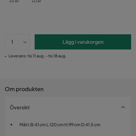
Pris
Pris
+
0 kr
+
0 kr
Lägg i varukorgen
Leverans: tis 11 aug. - tis 18 aug.
Om produkten
Översikt
Mått
:
B:41 cm L:120 cm H:99 cm D:41.5 cm