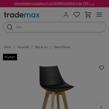
Utemöblerna ska bort! LAGERRENSNING från 799:– →
Hem
Hushåll
Bar & vin
Barmöbler
Nyhet