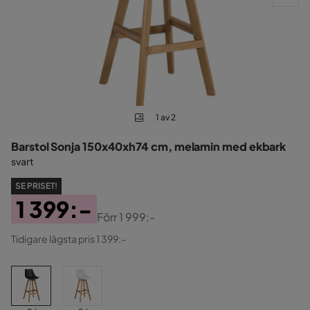
1 av 2
Barstol Sonja 150x40xh74 cm, melamin med ekbark
svart
SE PRISET!
1 399:-
Förr
1 999:-
Pris
Original
Tidigare lägsta pris 1 399:-
Pris