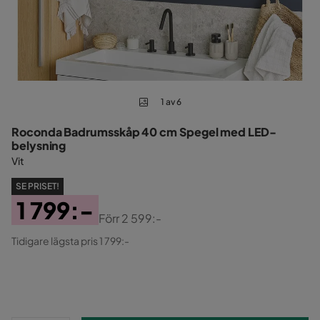
1 av 6
Roconda Badrumsskåp 40 cm Spegel med LED-
belysning
Vit
SE PRISET!
1 799:-
Förr
2 599:-
Pris
Original
Tidigare lägsta pris 1 799:-
Pris