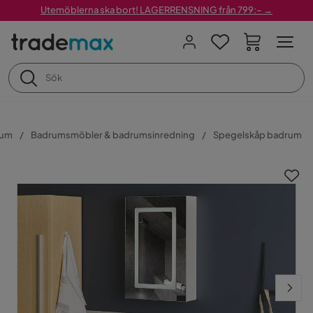
Utemöblerna ska bort! LAGERRENSNING från 799:– →
rum
Badrumsmöbler & badrumsinredning
Spegelskåp badrum