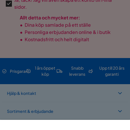
sidor.
Allt detta och mycket mer:
•
Dina köp samlade på ett ställe
•
Personliga erbjudanden online & i butik
•
Kostnadsfritt och helt digitalt
1 års öppet
Snabb
Upp till 20 års
Prisgaranti
köp
leverans
garanti
Hjälp & kontakt
Sortiment & erbjudande
Om Trademax