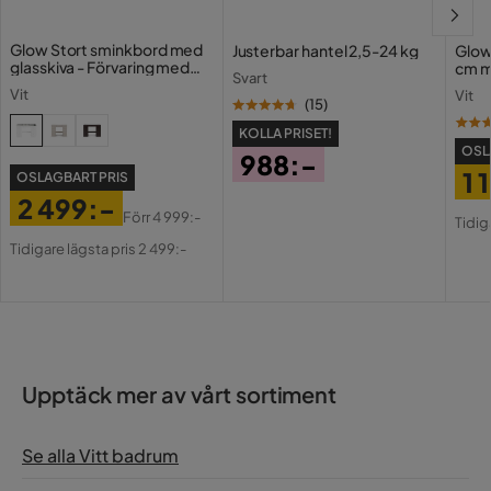
Underhållstips:
Glow Stort sminkbord med
Justerbar hantel 2,5-24 kg
Glow
glasskiva - Förvaring med
cm m
Plywood:
Svart
lådor och fack 120 cm
Holl
Vit
Vit
USB-
(
15
)
KOLLA PRISET!
OSL
988:-
Glas:
1 
OSLAGBART PRIS
Pris
2 499:-
Pri
Or
Förr
4 999:-
Tidig
Pris
Original
Pri
Tidigare lägsta pris 2 499:-
Pris
Upptäck mer av vårt sortiment
Se alla Vitt badrum