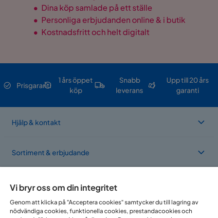
•
Dina köp samlade på ett ställe
•
Personliga erbjudanden online & i butik
•
Kostnadsfritt och helt digitalt
1 års öppet
Snabb
Upp till 20 års
Prisgaranti
köp
leverans
garanti
Hjälp & kontakt
Sortiment & erbjudande
Om Trademax
Vi bryr oss om din integritet
Genom att klicka på "Acceptera cookies" samtycker du till lagring av
nödvändiga cookies, funktionella cookies, prestandacookies och
Vi finns i flera länder