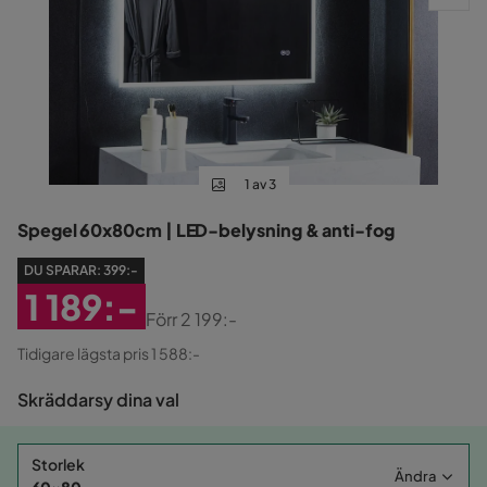
1 av 3
Spegel 60x80cm | LED-belysning & anti-fog
DU SPARAR:
399:-
1 189:-
Förr
2 199:-
Rabatterat
Original
Tidigare lägsta pris 1 588:-
Pris
Pris
Skräddarsy dina val
Storlek
Ändra