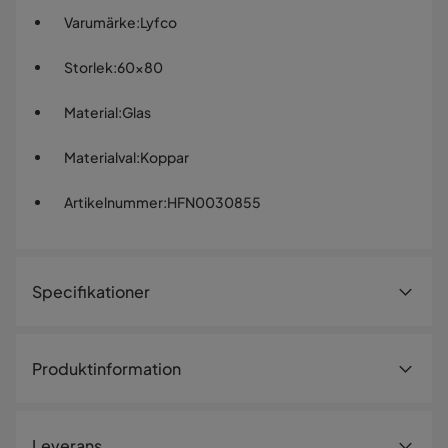
Varumärke
:
Lyfco
Storlek
:
60x80
Material
:
Glas
Materialval
:
Koppar
Artikelnummer
:
HFN0030855
Specifikationer
Artikelnummer:
HFN0030855
Produktinformation
Storlek
Stor badrumsspegel med inbyggd
Höjd
80 cm
belysning
Leverans