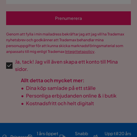
Prenumerera
Genom att fylla i min mailadress bekräftar jag att jag vill ha Trademax
nyhetsbrev och godkänner att Trademax behandlar mina
personuppgifter för att kunna skicka marknadsföringsmaterial som
anpassats till mig enligt Trademax
Integritetspolicy
.
Ja, tack! Jag vill även skapa ett konto till Mina
sidor.
Allt detta och mycket mer:
•
Dina köp samlade på ett ställe
•
Personliga erbjudanden online & i butik
•
Kostnadsfritt och helt digitalt
1 års öppet
Snabb
Upp till 20 års
Prisgaranti