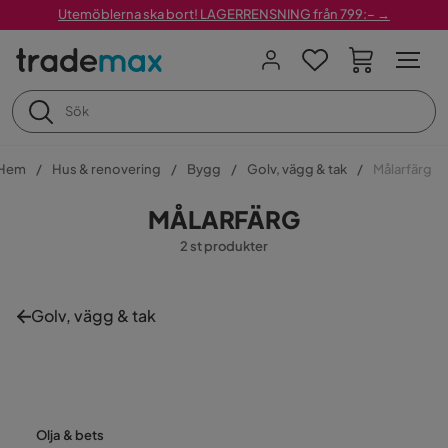
Utemöblerna ska bort! LAGERRENSNING från 799:– →
Hem
Hus & renovering
Bygg
Golv, vägg & tak
Målarfärg
MÅLARFÄRG
2 st produkter
Golv, vägg & tak
Olja & bets