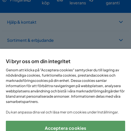
köp
leverans
garanti
Hjälp & kontakt
Sortiment & erbjudande
Om Trademax
Vi bryr oss om din integritet
Genom att klicka på "Acceptera cookies" samtycker du till lagring av
nödvändiga cookies, funktionella cookies, prestandacookies och
Vi finns i flera länder
marknadsföringscookies på din enhet. Dessa cookies samlar
information för att förbättra navigeringen på webbplatsen, analysera
webbplatsens användning och bistå i våra marknadsföringsåtgärder för
bland annat personaliserade annonser. Informationen delas med våra
samarbetspartners.
Du kan anpassa dina val och läsa mer om cookies under Inställningar.
Acceptera cookies