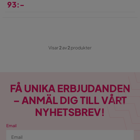
93:-
Pris
Visar
2
av
2
produkter
FÅ UNIKA ERBJUDANDEN
– ANMÄL DIG TILL VÅRT
NYHETSBREV!
Email