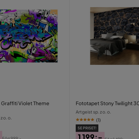
Graffiti Violet Theme
Fototapet Stony Twilight 
Artgeist sp. z o. o.
z o. o.
(
1
)
SE PRISET!
1 199:-
Förr
999:-