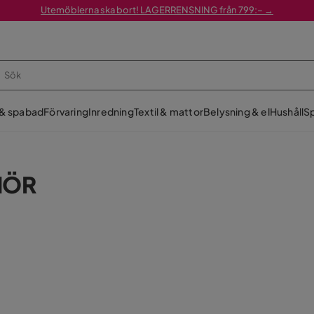
Utemöblerna ska bort! LAGERRENSNING från 799:– →
 & spabad
Förvaring
Inredning
Textil & mattor
Belysning & el
Hushåll
Sp
HÖR