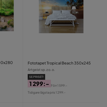
400x280
Fototapet Tropical Beach 350x245
Artgeist sp. z o. o.
SE PRISET!
1 299:-
Förr
1 599:-
Pris
Original
Tidigare lägsta pris 1 299:-
Pris