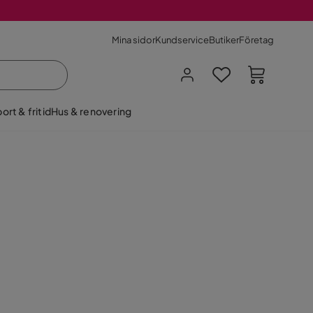
Mina sidor
Kundservice
Butiker
Företag
ort & fritid
Hus & renovering