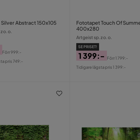
 Silver Abstract 150x105
Fototapet Touch Of Summ
400x280
z o. o.
Artgeist sp. z o. o.
SE PRISET!
Förr
999:-
1 399:-
al
Förr
1 799:-
ta pris 749:-
Pris
Original
Tidigare lägsta pris 1 399:-
Pris