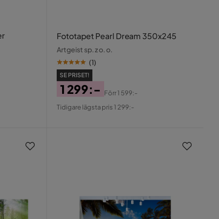
er
Fototapet Pearl Dream 350x245
Artgeist sp. z o. o.
(
1
)
SE PRISET!
1 299:-
Förr
1 599:-
Pris
Original
Tidigare lägsta pris 1 299:-
Pris