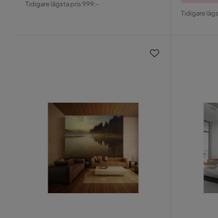
Tidigare lägsta pris 999:-
Pris
Origin
Pris
Tidigare lägs
Pris