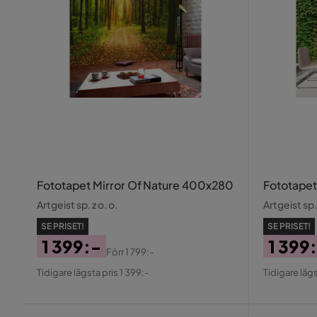
Fototapet Mirror Of Nature 400x280
Fototapet
Artgeist sp. z o. o.
Artgeist sp. 
SE PRISET!
SE PRISET!
1 399:-
1 399
Förr
1 799:-
Pris
Original
Pris
Origin
Tidigare lägsta pris 1 399:-
Tidigare lägs
Pris
Pris