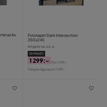
rteras Av
Fototapet Dark Intersection
350x245
Artgeist sp. z o. o.
SE PRISET!
1 299:-
Förr
1 599:-
Pris
Original
Tidigare lägsta pris 1 299:-
Pris