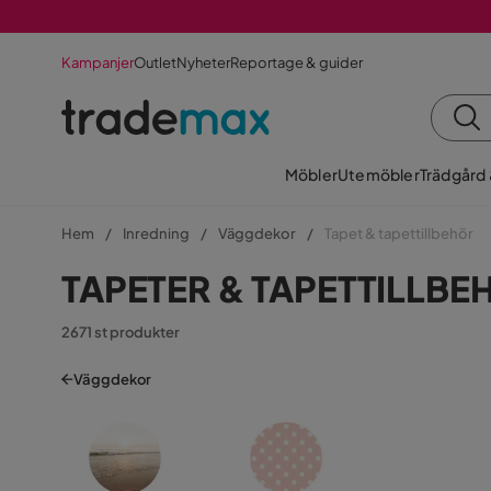
Kampanjer
Outlet
Nyheter
Reportage & guider
Möbler
Utemöbler
Trädgård
Hem
Inredning
Väggdekor
Tapet & tapettillbehör
TAPETER & TAPETTILLBE
2671 st produkter
Väggdekor