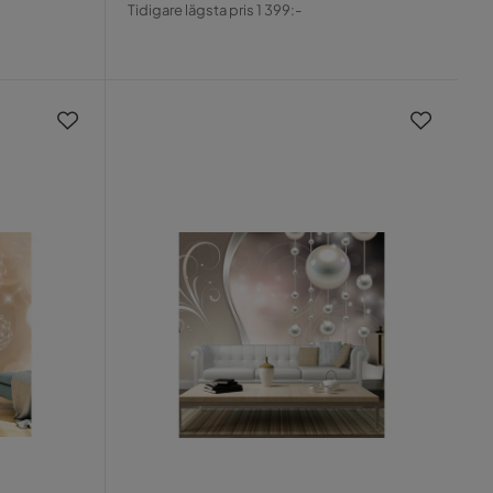
Pris
Original
Tidigare lägsta pris 1 399:-
Pris