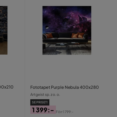
300x210
Fototapet Purple Nebula 400x280
Artgeist sp. z o. o.
SE PRISET!
1 399:-
Förr
1 799:-