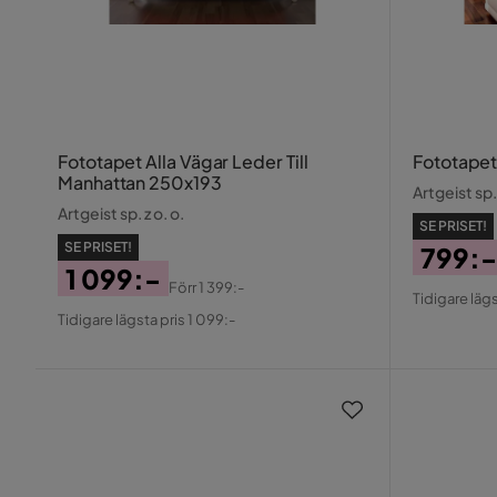
Fototapet Alla Vägar Leder Till
Fototapet
Manhattan 250x193
Artgeist sp. 
Artgeist sp. z o. o.
SE PRISET!
SE PRISET!
799:-
1 099:-
Pris
Origin
Förr
1 399:-
Tidigare lägs
Pris
Original
Pris
Tidigare lägsta pris 1 099:-
Pris