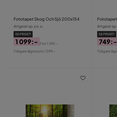
Fototapet Skog Och Sjö 200x154
Fototapet
Artgeist sp. z o. o.
Artgeist sp. 
SE PRISET!
SE PRISET!
1 099:-
749:-
Förr
1 399:-
Pris
Original
Pris
Origin
Tidigare lägsta pris 1 099:-
Tidigare lägs
Pris
Pris