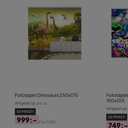
Fototapet Dinosaurs 250x175
Fototapet 
150x105
Artgeist sp. z o. o.
Artgeist sp. 
SE PRISET!
SE PRISET!
999:-
Förr
1 299:-
749:-
Pris
Original