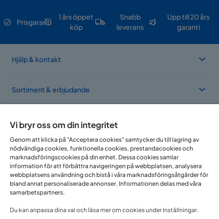
1 års öppet
Snabb
Upp till 20 års
Prisgaranti
köp
leverans
garanti
Hjälp & kontakt
Sortiment & erbjudande
Om Trademax
Vi bryr oss om din integritet
Genom att klicka på "Acceptera cookies" samtycker du till lagring av
nödvändiga cookies, funktionella cookies, prestandacookies och
Vi finns i flera länder
marknadsföringscookies på din enhet. Dessa cookies samlar
information för att förbättra navigeringen på webbplatsen, analysera
webbplatsens användning och bistå i våra marknadsföringsåtgärder för
bland annat personaliserade annonser. Informationen delas med våra
samarbetspartners.
Du kan anpassa dina val och läsa mer om cookies under Inställningar.