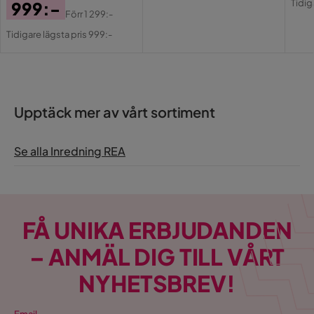
Pris
Tidig
999:-
Pri
Förr
1 299:-
Pris
Original
Tidigare lägsta pris 999:-
Pris
Upptäck mer av vårt sortiment
Se alla Inredning REA
FÅ UNIKA ERBJUDANDEN
– ANMÄL DIG TILL VÅRT
NYHETSBREV!