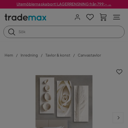
Utemöblerna ska bort! LAGERRENSNING från 799:– →
Hem
Inredning
Tavlor & konst
Canvastavlor