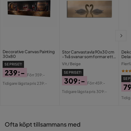
och valda produkter.
Läs våra
Köpvillkor
för mer information.
Decorative Canvas Painting
Stor Canvastavla 90x30 cm
Deko
30x80
- Två svanar som formar ett
Dela
hjärta med sina halsar
Vit / Beige
Fler
SE PRISET!
239:-
SE PRISET!
Förr
359:-
Pris
Original
309:-
SE P
Förr
459:-
Tidigare lägsta pris 239:-
7
Pris
Pris
Original
Tidigare lägsta pris 309:-
Pri
Or
Pris
Tidig
Pri
Ofta köpt tillsammans med