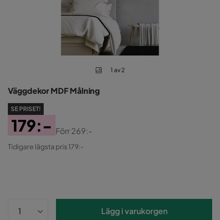
1 av 2
Väggdekor MDF Målning
SE PRISET!
179:-
Förr
269:-
Pris
Original
Tidigare lägsta pris 179:-
Pris
Lägg i varukorgen