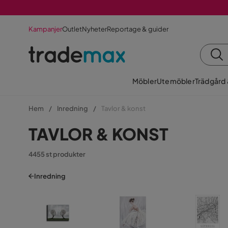
Kampanjer
Outlet
Nyheter
Reportage & guider
Möbler
Utemöbler
Trädgård
Hem
Inredning
Tavlor & konst
TAVLOR & KONST
4455 st produkter
Inredning