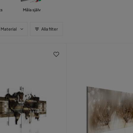
ts
Måla själv
Material
Alla filter