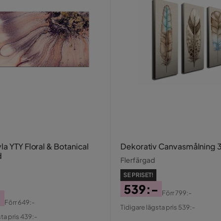
a YTY Floral & Botanical
Dekorativ Canvasmålning 3
d
Flerfärgad
SE PRISET!
539:-
Förr
799:-
-
Pris
Original
Förr
649:-
Tidigare lägsta pris 539:-
al
Pris
ta pris 439:-