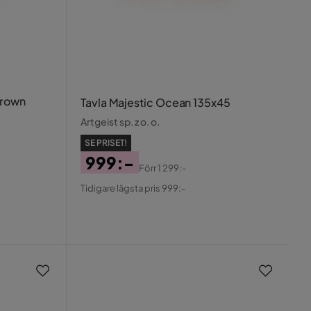
Brown
Tavla Majestic Ocean 135x45
Artgeist sp. z o. o.
SE PRISET!
999:-
Förr
1 299:-
Pris
Original
Tidigare lägsta pris 999:-
Pris