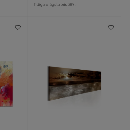
Pris
Original
Tidigare lägsta pris 389:-
Pris