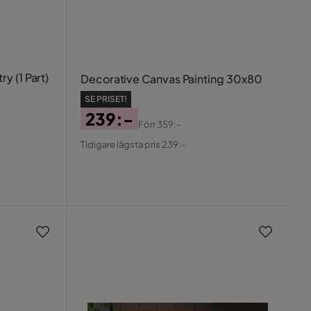
 (1 Part)
Decorative Canvas Painting 30x80
SE PRISET!
239:-
Förr
359:-
Pris
Original
Tidigare lägsta pris 239:-
Pris