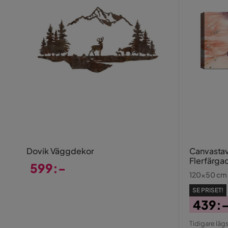
Dovik Väggdekor
Canvastavl
Flerfärga
599:-
120x50 cm
Pris
SE PRISET!
439:
Pris
Origin
Tidigare lägs