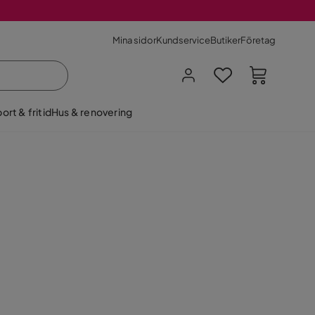
Mina sidor
Kundservice
Butiker
Företag
ort & fritid
Hus & renovering