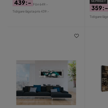
439:-
SE PRISET!
Förr
649:-
359:
Pris
Original
Tidigare lägsta pris 439:-
Pris
Origin
Pris
Tidigare lägs
Pris