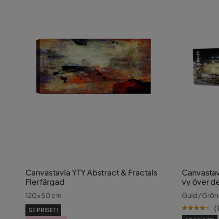
Canvastavla YTY Abstract & Fractals
Canvastav
Flerfärgad
vy över de
vid natten
120x50 cm
Guld / Grön 
(
SE PRISET!