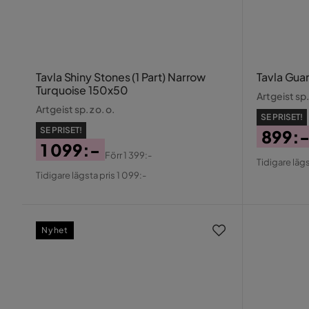
Tavla Shiny Stones (1 Part) Narrow
Tavla Gua
Turquoise 150x50
Artgeist sp. 
Artgeist sp. z o. o.
SE PRISET!
SE PRISET!
899:
1 099:-
Pris
Origin
Förr
1 399:-
Tidigare lägs
Pris
Original
Pris
Tidigare lägsta pris 1 099:-
Pris
Nyhet