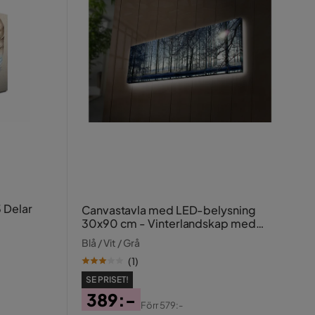
 Delar
Canvastavla med LED-belysning
30x90 cm - Vinterlandskap med
snöklädda träd och en svag solstråle
Blå / Vit / Grå
(
1
)
SE PRISET!
389:-
Förr
579:-