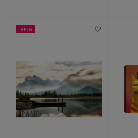
Pris
Få kvar