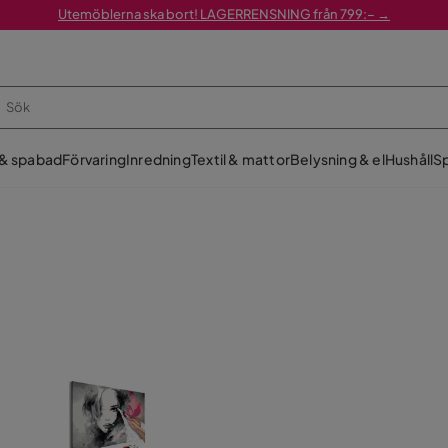
Utemöblerna ska bort! LAGERRENSNING från 799:– →
 & spabad
Förvaring
Inredning
Textil & mattor
Belysning & el
Hushåll
Sp