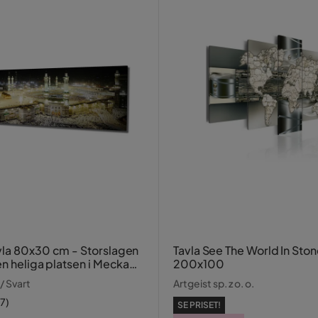
la 80x30 cm - Storslagen
Tavla See The World In Sto
n heliga platsen i Mecka
200x100
s ljus
/ Svart
Artgeist sp. z o. o.
17
)
SE PRISET!