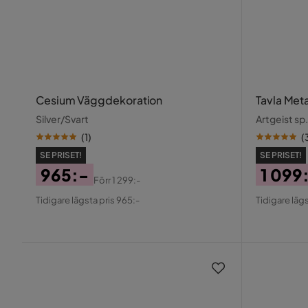
Cesium Väggdekoration
Tavla Met
Silver/Svart
Artgeist sp. 
(
1
)
(
SE PRISET!
SE PRISET!
965:-
1 099
Förr
1 299:-
Pris
Original
Pris
Origin
Tidigare lägsta pris 965:-
Tidigare lägs
Pris
Pris