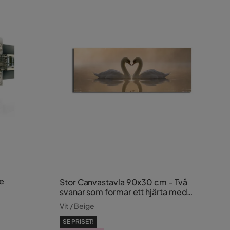
ne
Stor Canvastavla 90x30 cm - Två
svanar som formar ett hjärta med
sina halsar
Vit / Beige
SE PRISET!