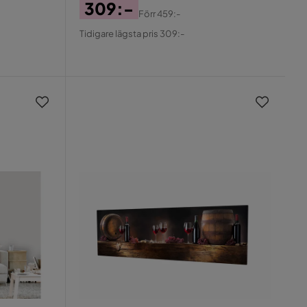
309:-
Förr
459:-
Pris
Original
Tidigare lägsta pris 309:-
Pris