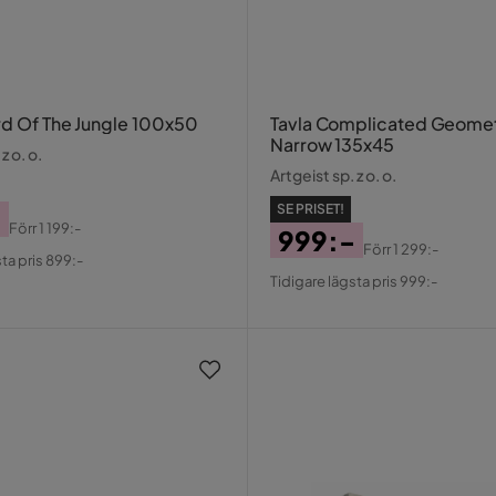
rd Of The Jungle 100x50
Tavla Complicated Geometry
Narrow 135x45
z o. o.
Artgeist sp. z o. o.
SE PRISET!
-
Förr
1 199:-
999:-
al
Förr
1 299:-
ta pris 899:-
Pris
Original
Tidigare lägsta pris 999:-
Pris