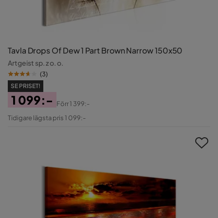
Tavla Drops Of Dew 1 Part Brown Narrow 150x50
Artgeist sp. z o. o.
(
3
)
SE PRISET!
1 099:-
Förr
1 399:-
Pris
Original
Tidigare lägsta pris 1 099:-
Pris