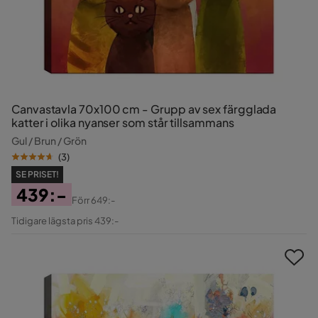
Canvastavla 70x100 cm - Grupp av sex färgglada
katter i olika nyanser som står tillsammans
Gul / Brun / Grön
(
3
)
SE PRISET!
439:-
Förr
649:-
Pris
Original
Tidigare lägsta pris 439:-
Pris