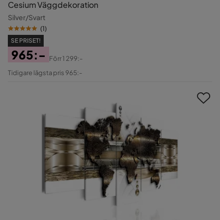
Cesium Väggdekoration
Silver/Svart
(
1
)
SE PRISET!
965:-
Förr
1 299:-
Pris
Original
Tidigare lägsta pris 965:-
Pris