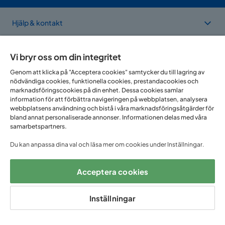
Hjälp & kontakt
Sortiment & erbjudande
Vi bryr oss om din integritet
Genom att klicka på "Acceptera cookies" samtycker du till lagring av
nödvändiga cookies, funktionella cookies, prestandacookies och
Om Trademax
marknadsföringscookies på din enhet. Dessa cookies samlar
information för att förbättra navigeringen på webbplatsen, analysera
webbplatsens användning och bistå i våra marknadsföringsåtgärder för
Vi finns i flera länder
bland annat personaliserade annonser. Informationen delas med våra
samarbetspartners.
Du kan anpassa dina val och läsa mer om cookies under Inställningar.
Acceptera cookies
Inställningar
Följ oss på: