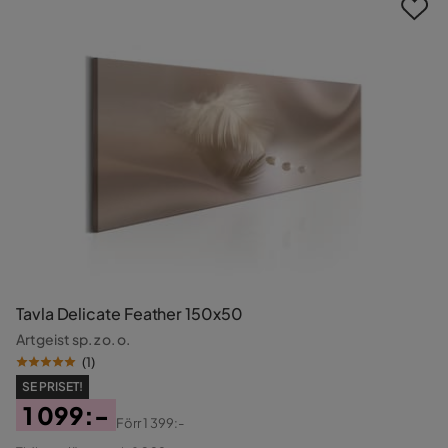
Tavla Delicate Feather 150x50
Artgeist sp. z o. o.
(
1
)
SE PRISET!
1 099:-
Förr
1 399:-
Pris
Original