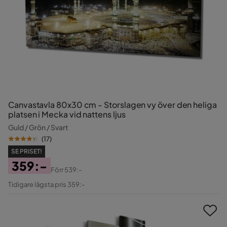
Canvastavla 80x30 cm - Storslagen vy över den heliga
platsen i Mecka vid nattens ljus
Guld / Grön / Svart
(
17
)
SE PRISET!
359:-
Förr
539:-
Pris
Original
Tidigare lägsta pris 359:-
Pris