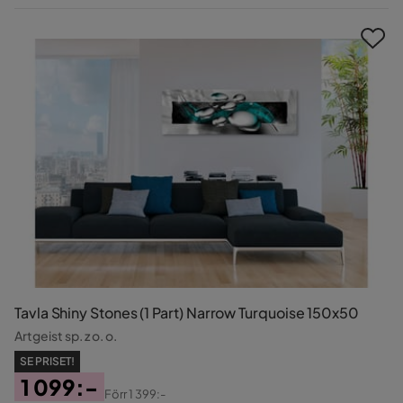
Pris
Tavla Shiny Stones (1 Part) Narrow Turquoise 150x50
Artgeist sp. z o. o.
SE PRISET!
1 099:-
Förr
1 399:-