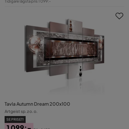
Tidigare lägsta pris 1 099:-
Pris
Tavla Autumn Dream 200x100
Artgeist sp. z o. o.
SE PRISET!
1 099:-