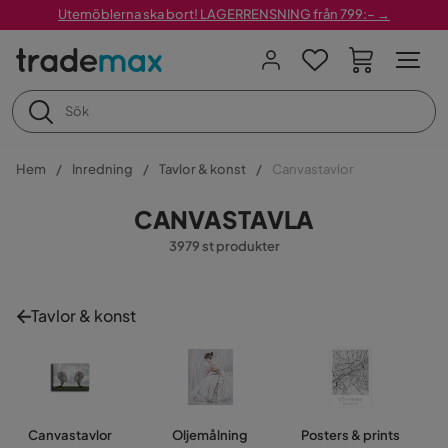
Utemöblerna ska bort! LAGERRENSNING från 799:– →
Hem
Inredning
Tavlor & konst
Canvastavlor
CANVASTAVLA
3979 st produkter
Tavlor & konst
Canvastavlor
Oljemålning
Posters & prints