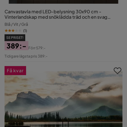
Canvastavla med LED-belysning 30x90 cm -
Vinterlandskap med snöklädda träd och en svag
solstråle
Blå / Vit / Grå
(
1
)
SE PRISET!
389:-
Förr
579:-
Pris
Original
Tidigare lägsta pris 389:-
Pris
Få kvar