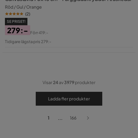
Röd / Gul / Orange
(
2
)
SE PRISET!
279:-
Förr
419:-
Pris
Original
Tidigare lägsta pris 279:-
Pris
Visar
24
av
3979
produkter
Ladda fler produkter
...
1
166