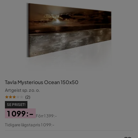
Tavla Mysterious Ocean 150x50
Artgeist sp. z o. o.
(
2
)
SE PRISET!
1 099:-
Förr
1 399:-
Pris
Original
Tidigare lägsta pris 1 099:-
Pris