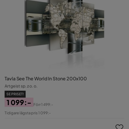
Tavla See The World In Stone 200x100
Artgeist sp. z o. o.
SE PRISET!
1 099:-
Förr
1 499:-
Pris
Original
Tidigare lägsta pris 1 099:-
Pris