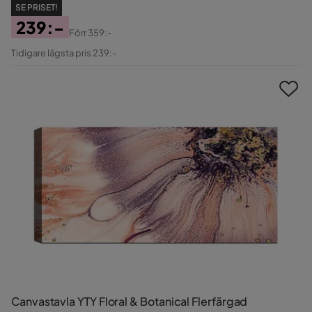
SE PRISET!
239:-
Förr
359:-
Pris
Original
Tidigare lägsta pris 239:-
Pris
Canvastavla YTY Floral & Botanical Flerfärgad