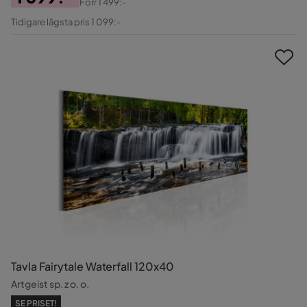
Förr
1 499:-
Pris
Original
Tidigare lägsta pris 1 099:-
Pris
Tavla Fairytale Waterfall 120x40
Artgeist sp. z o. o.
SE PRISET!