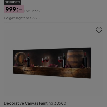
SE PRISET!
999:-
Förr
1 299:-
Pris
Original
Tidigare lägsta pris 999:-
Pris
Decorative Canvas Painting 30x80