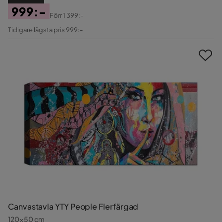
999:-
Förr
1 399:-
Pris
Original
Tidigare lägsta pris 999:-
Pris
Canvastavla YTY People Flerfärgad
120x50 cm