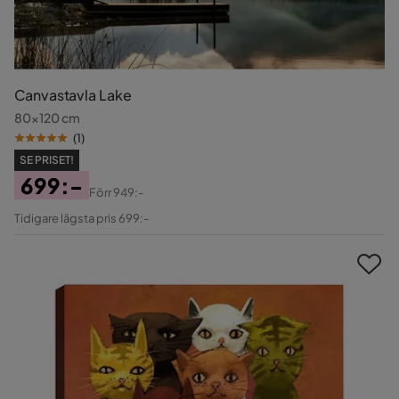
Canvastavla Lake
80x120 cm
(
1
)
SE PRISET!
699:-
Förr
949:-
Pris
Original
Tidigare lägsta pris 699:-
Pris