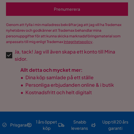
Prenumerera
Genom att fylla i min mailadress bekräftar jag att jag vill ha Trademax
nyhetsbrev och godkänner att Trademax behandlar mina
personuppgifter för att kunna skicka marknadsföringsmaterial som
anpassats till mig enligt Trademax
Integritetspolicy
.
Ja, tack! Jag vill även skapa ett konto till Mina
sidor.
Allt detta och mycket mer:
•
Dina köp samlade på ett ställe
•
Personliga erbjudanden online & i butik
•
Kostnadsfritt och helt digitalt
1 års öppet
Snabb
Upp till 20 års
Prisgaranti
köp
leverans
garanti