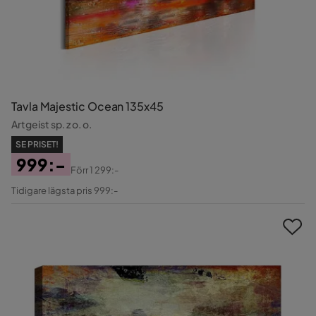
Tavla Majestic Ocean 135x45
Artgeist sp. z o. o.
SE PRISET!
999:-
Förr
1 299:-
Pris
Original
Tidigare lägsta pris 999:-
Pris