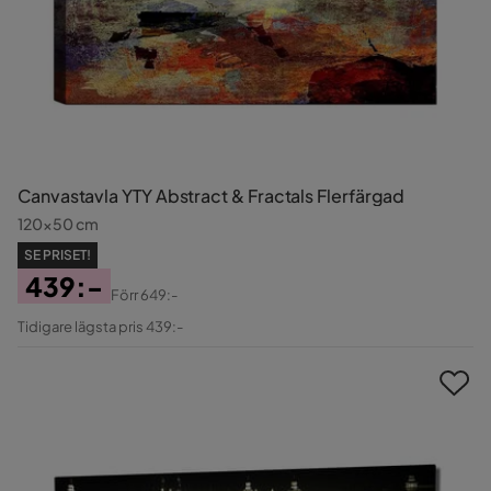
Canvastavla YTY Abstract & Fractals Flerfärgad
120x50 cm
SE PRISET!
439:-
Förr
649:-
Pris
Original
Tidigare lägsta pris 439:-
Pris