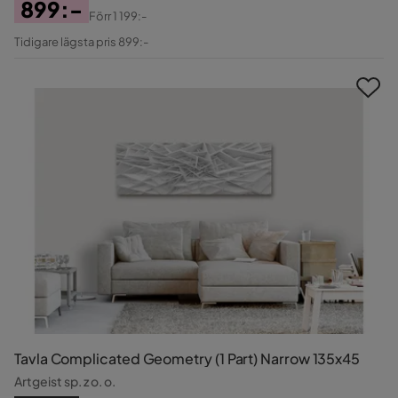
899:-
Förr
1 199:-
Pris
Original
Tidigare lägsta pris 899:-
Pris
Tavla Complicated Geometry (1 Part) Narrow 135x45
Artgeist sp. z o. o.