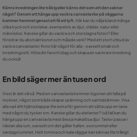
Känns inredningen lite tråkig eller känns det som att den saknar
något? Genom att hänga upp vackra canvastavlor på väggarna
kommer hemmet genast att få ett lyft.
Här kan du välja bland många
olika tryck och storlekar, exempelvis av djur, städer, natur eller
människor. Kanske gillar du vackra och storslagna foton? Eller
föredrar du abstrakt konst och målade verk? Med ett stort utbud av
vackra canvastavlor finns här något för alla - oavsett smak och
inredningsstil. Hitta din favorit idag och skapa en vackrare inredning
du också!
En bild säger mer än tusen ord
Visst är det väl så. Med en canvastavla kommer ögonen att falla på
motivet, något som både skapar spänning och samtalsämnen. Visa
alla vad ditt hjärta klappar lite extra för genom att sätta upp en tavla
med något du tycker om. Kanske gillar du elefanter? I så fall kan du
hänga upp en canvastavla med dessa makalösa djur. Tavlor passar i
nästan alla rum, oavsett om det gäller hallen, sovrummet eller
vardagsrummet. Helt tomma och kala väggar kan kännas lite tråkigt