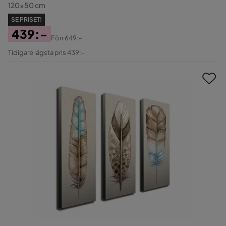
120x50 cm
SE PRISET!
439:-
Förr
649:-
Pris
Original
Tidigare lägsta pris 439:-
Pris