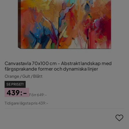
Canvastavla 70x100 cm - Abstrakt landskap med
färgsprakande former och dynamiska linjer
Orange / Gult / Blått
SE PRISET!
439:-
Förr
649:-
Pris
Original
Tidigare lägsta pris 439:-
Pris