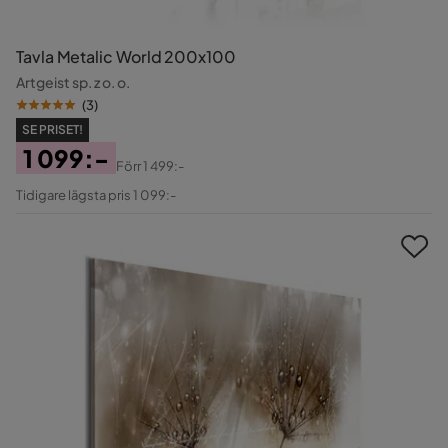
Tavla Metalic World 200x100
Artgeist sp. z o. o.
(
3
)
SE PRISET!
1 099:-
Förr
1 499:-
Pris
Original
Tidigare lägsta pris 1 099:-
Pris