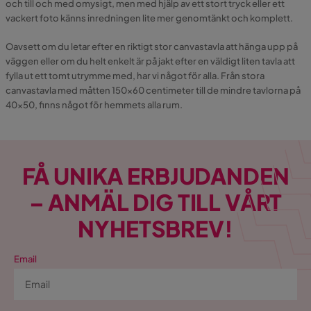
och till och med omysigt, men med hjälp av ett stort tryck eller ett
vackert foto känns inredningen lite mer genomtänkt och komplett.
Oavsett om du letar efter en riktigt stor canvastavla att hänga upp på
väggen eller om du helt enkelt är på jakt efter en väldigt liten tavla att
fylla ut ett tomt utrymme med, har vi något för alla. Från stora
canvastavla med måtten 150x60 centimeter till de mindre tavlorna på
40x50, finns något för hemmets alla rum.
FÅ UNIKA ERBJUDANDEN
– ANMÄL DIG TILL VÅRT
NYHETSBREV!
Email