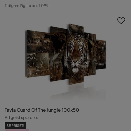
Pris
Original
Tidigare lägsta pris 1 099:-
Pris
Tavla Guard Of The Jungle 100x50
Artgeist sp. z o. o.
SE PRISET!