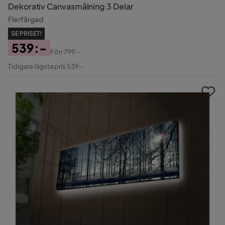
Dekorativ Canvasmålning 3 Delar
Flerfärgad
SE PRISET!
539:-
Förr
799:-
Pris
Original
Tidigare lägsta pris 539:-
Pris