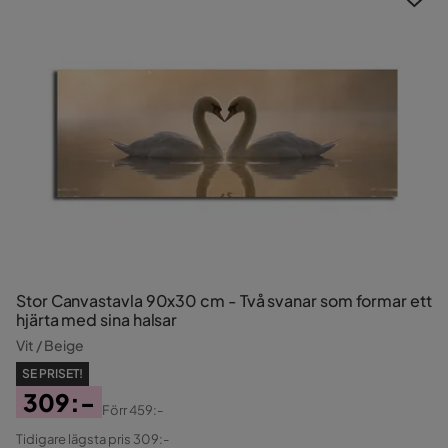
Stor Canvastavla 90x30 cm - Två svanar som formar ett
hjärta med sina halsar
Vit / Beige
SE PRISET!
309:-
Förr
459:-
Pris
Original
Tidigare lägsta pris 309:-