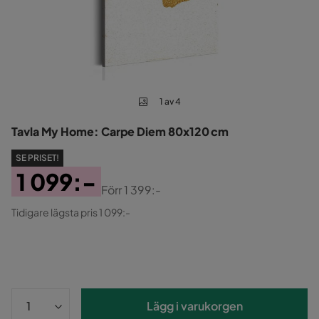
1 av 4
Tavla My Home: Carpe Diem 80x120 cm
SE PRISET!
1 099:-
Förr
1 399:-
Pris
Original
Tidigare lägsta pris 1 099:-
Pris
Lägg i varukorgen