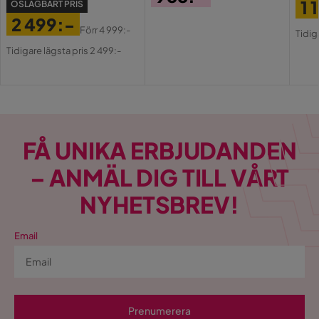
1 
OSLAGBART PRIS
Pris
2 499:-
Pri
Or
Förr
4 999:-
Tidig
Pris
Original
Pri
Tidigare lägsta pris 2 499:-
Pris
FÅ UNIKA ERBJUDANDEN
– ANMÄL DIG TILL VÅRT
NYHETSBREV!
Email
Prenumerera