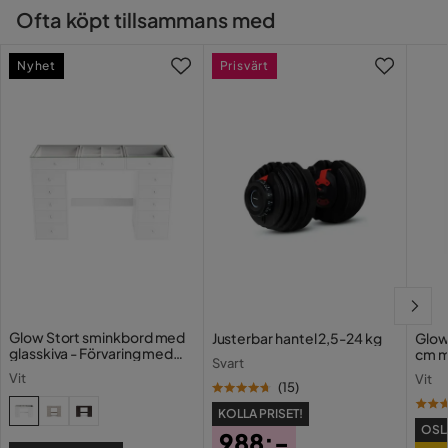
Ofta köpt tillsammans med
Nyhet
Prisvärt
Glow Stort sminkbord med
Justerbar hantel 2,5-24 kg
Glow
glasskiva - Förvaring med
cm m
Svart
lådor och fack 120 cm
Holl
Vit
Vit
USB-
(
15
)
KOLLA PRISET!
OSL
988:-