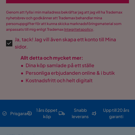
Genom att fylla i min mailadress bekräftar jag att jag vill ha Trademax
nyhetsbrev och godkänner att Trademax behandlar mina
personuppgifter för att kunna skicka marknadsföringsmaterial som
anpassats till mig enligt Trademax
Integritetspolicy
.
Ja, tack! Jag vill även skapa ett konto till Mina
sidor.
Allt detta och mycket mer:
•
Dina köp samlade på ett ställe
•
Personliga erbjudanden online & i butik
•
Kostnadsfritt och helt digitalt
1 års öppet
Snabb
Upp till 20 års
Prisgaranti
köp
leverans
garanti