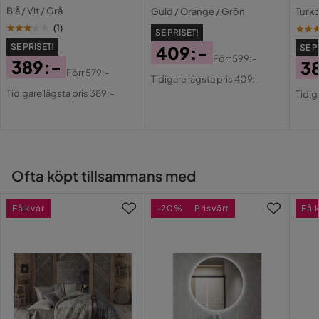
Vinterlandskap med
Solnedgång över en
Stor
Blå / Vit / Grå
Guld / Orange / Grön
Turko
snöklädda träd och en svag
spegelblanka sjö med
med e
solstråle
omgivande träd och grönska
(
1
)
SE PRISET!
SE PRISET!
409:-
SE P
Förr
599:-
389:-
3
Pris
Original
Förr
579:-
Tidigare lägsta pris 409:-
Pris
Original
Pri
Or
Pris
Tidigare lägsta pris 389:-
Tidig
Pris
Pri
Ofta köpt tillsammans med
Få kvar
-20%
Prisvärt
Få 