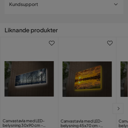
Recensioner (2)
Leveranssätt
Kundsupport
Material
Tyg,Trä
När du beställer från Trademax levereras dina produkter
Irena
Materialval
Bomull
I
med hemleverans. Undantag är mindre varor som
levereras till närmsta utlämningsställe. En fraktkostnad
Materialtyp
Trä,Canvas
Liknande produkter
Inte värt pengarna, ska drivas med batterier, som man
kan tillkomma baserat på produkternas vikt, storlek och
Kontakta kundsupport
trycker igång under tavlorna.
om de levereras hem eller till utlämningsställe.
Fick den dessutom långt senare än förväntat....
Övrigt
Vill du förenkla din leverans ytterligare? Vi har flera
5 år sedan
2
Färgnamn
Flerfärgad
tilläggstjänster som exempelvis kvällsleverans och
inbärning som du kan välja i kassan. Om inga tillvalstjänster
Jessica M
JM
Serie
Decorative
visas, kan vi tyvärr inte erbjuda dessa för ditt postnummer
och valda produkter.
3 år sedan
Läs våra
Köpvillkor
för mer information.
Verified by Trustvoice
Canvastavla med LED-
Canvastavla med LED-
Canv
belysning 30x90 cm -
belysning 45x70 cm -
bely