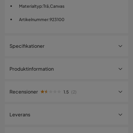
Materialtyp
:
Trä,Canvas
Artikelnummer
:
923100
Specifikationer
Artikelnummer:
923100
Produktinformation
Storlek
Innehåll:
Höjd
45 cm
Storlek: 20 x 39 cm (2 Delar)
Recensioner
1.5
(
2
)
Storlek: 20 x 45 cm (1 Del)
Tjocklek (mm)
30 mm
Total storlek: 66 x 45 cm
1.5
5
☆
LED på baksidan drivs av ett 9V batteri (Batteri ingår ej)
Bredd
66 cm
4
☆
Leverans
3
☆
2
☆
Material
1
☆
2 betyg