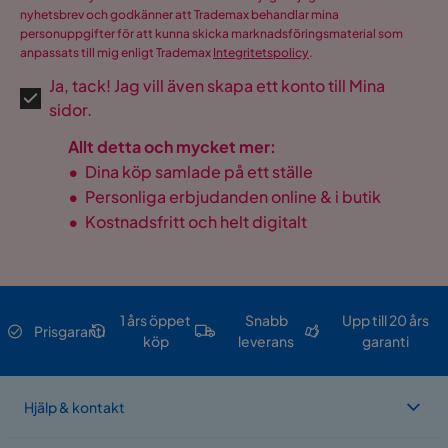
nyhetsbrev och godkänner att Trademax behandlar mina
personuppgifter för att kunna skicka marknadsföringsmaterial som
anpassats till mig enligt Trademax
Integritetspolicy
.
Ja, tack! Jag vill även skapa ett konto till Mina
sidor.
Allt detta och mycket mer:
•
Dina köp samlade på ett ställe
•
Personliga erbjudanden online & i butik
•
Kostnadsfritt och helt digitalt
1 års öppet
Snabb
Upp till 20 års
Prisgaranti
köp
leverans
garanti
Hjälp & kontakt