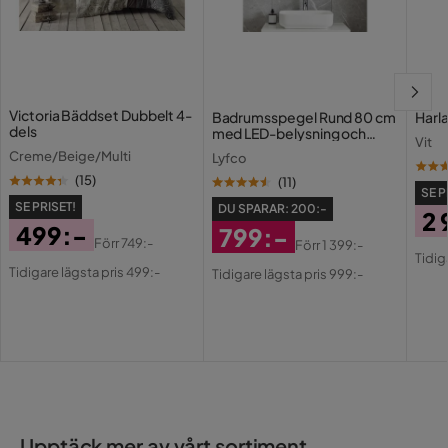
Victoria Bäddset Dubbelt 4-
Badrumsspegel Rund 80 cm
Harl
dels
med LED-belysning och
Vit
anti-fog
Creme/Beige/Multi
Lyfco
(
15
)
(
11
)
SE P
SE PRISET!
DU SPARAR:
200:-
2 
499:-
799:-
Pri
Or
Förr
749:-
Förr
1 399:-
Pris
Original
Rabatterat
Original
Tidig
Pri
Tidigare lägsta pris 499:-
Tidigare lägsta pris 999:-
Pris
Pris
Pris
Upptäck mer av vårt sortiment