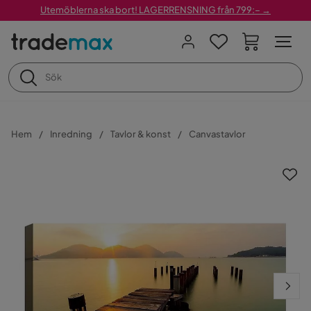
Utemöblerna ska bort! LAGERRENSNING från 799:– →
Hem
Inredning
Tavlor & konst
Canvastavlor