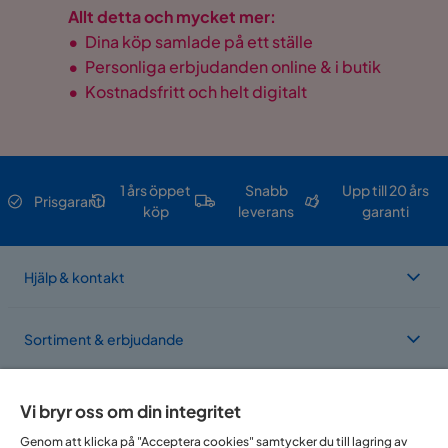
Allt detta och mycket mer:
•
Dina köp samlade på ett ställe
•
Personliga erbjudanden online & i butik
•
Kostnadsfritt och helt digitalt
1 års öppet
Snabb
Upp till 20 års
Prisgaranti
köp
leverans
garanti
Hjälp & kontakt
Sortiment & erbjudande
Om Trademax
Vi bryr oss om din integritet
Genom att klicka på "Acceptera cookies" samtycker du till lagring av