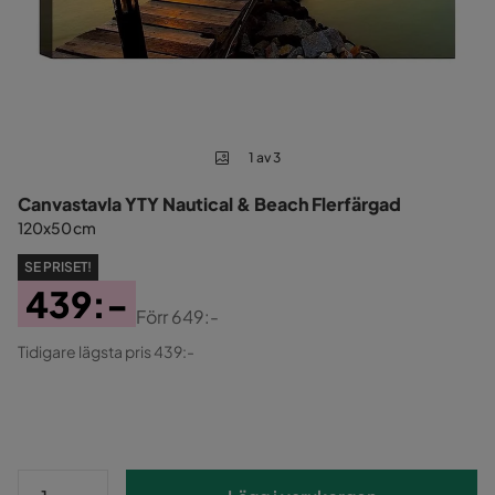
1 av 3
Canvastavla YTY Nautical & Beach Flerfärgad
120x50 cm
SE PRISET!
439:-
Förr
649:-
Pris
Original
Tidigare lägsta pris 439:-
Pris