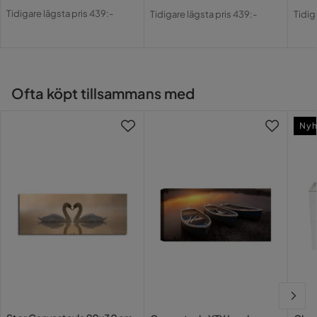
Pris
Original
Pris
Original
Pri
Or
Tidigare lägsta pris 439:-
Tidigare lägsta pris 439:-
Tidig
Pris
Pris
Pri
Ofta köpt tillsammans med
Nyh