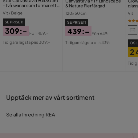
Stor Canvastavla 90x30 cm
Canvastavla YTY Landscape
Glow
- Två svanar som formar ett
& Nature Flerfärgad
glas
hjärta med sina halsar
Vit / Beige
120x50 cm
Vit
SE PRISET!
SE PRISET!
309:-
439:-
Förr
459:-
Förr
649:-
Pris
Original
Pris
Original
Tidigare lägsta pris 309:-
Tidigare lägsta pris 439:-
OSL
Pris
Pris
2 
Pri
Or
Tidig
Pri
Upptäck mer av vårt sortiment
Se alla Inredning REA