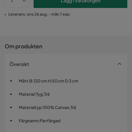
Lägg i varukorgen
Leverans: ons 26 aug. - mån 7 sep.
Om produkten
Översikt
Mått
:
B:120 cm H:50 cm D:3 cm
Material
:
Tyg,Trä
Materialtyp
:
100% Canvas,Trä
Färgnamn
:
Flerfärgad