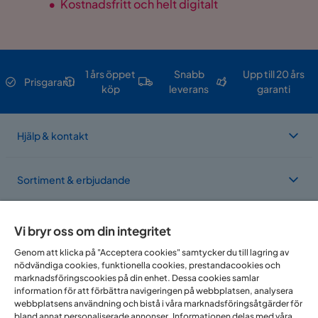
•
Kostnadsfritt och helt digitalt
1 års öppet
Snabb
Upp till 20 års
Prisgaranti
köp
leverans
garanti
Hjälp & kontakt
Sortiment & erbjudande
Om Trademax
Vi bryr oss om din integritet
Genom att klicka på "Acceptera cookies" samtycker du till lagring av
nödvändiga cookies, funktionella cookies, prestandacookies och
Vi finns i flera länder
marknadsföringscookies på din enhet. Dessa cookies samlar
information för att förbättra navigeringen på webbplatsen, analysera
webbplatsens användning och bistå i våra marknadsföringsåtgärder för
bland annat personaliserade annonser. Informationen delas med våra