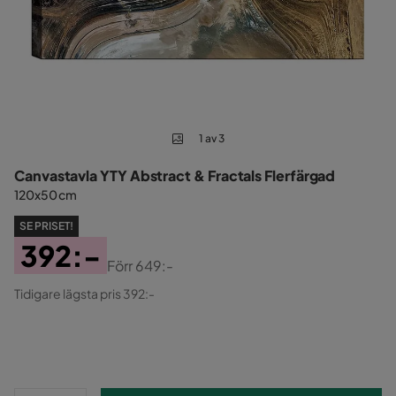
1 av 3
Canvastavla YTY Abstract & Fractals Flerfärgad
120x50 cm
SE PRISET!
392:-
Förr
649:-
Pris
Original
Tidigare lägsta pris 392:-
Pris