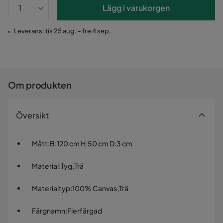
Lägg i varukorgen
Leverans: tis 25 aug. - fre 4 sep.
Om produkten
Översikt
Mått
:
B:120 cm H:50 cm D:3 cm
Material
:
Tyg,Trä
Materialtyp
:
100% Canvas,Trä
Färgnamn
:
Flerfärgad