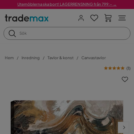
Utemöblerna ska bort! LAGERRENSNING från 799:– →
Hem
Inredning
Tavlor & konst
Canvastavlor
(
1
)