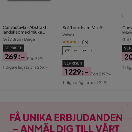
Canvastavla - Abstrakt
Soffbord Isami Valnöt
Canv
landskap med mjuka
leke
Valnöt
övergångar mellan
fiska
Grå / Brun / Beige
Gul /
jordtoner och grå nyanser
(
16
)
SE PRISET!
SE P
+4
269:-
2
Förr
399:-
Pris
Original
Pri
Or
SE PRISET!
Tidigare lägsta pris 269:-
Tidig
1 229:-
Pris
Pri
Förr
2 199:-
Pris
Original
Tidigare lägsta pris 1 229:-
Pris
FÅ UNIKA ERBJUDANDEN
– ANMÄL DIG TILL VÅRT