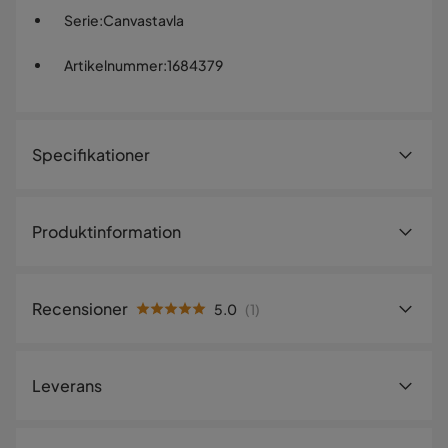
Serie
:
Canvastavla
Artikelnummer
:
1684379
Specifikationer
Artikelnummer:
1684379
Produktinformation
Storlek
Höjd
50 cm
Recensioner
5.0
(
1
)
Bredd
120 cm
5.0
5
☆
Djup
3 cm
4
☆
Leverans
3
☆
2
☆
Material
1
☆
1 betyg