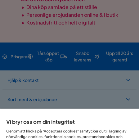
•
Dina köp samlade på ett ställe
•
Personliga erbjudanden online & i butik
•
Kostnadsfritt och helt digitalt
1 års öppet
Snabb
Upp till 20 års
Prisgaranti
köp
leverans
garanti
Hjälp & kontakt
Sortiment & erbjudande
Om Trademax
Vi bryr oss om din integritet
Genom att klicka på "Acceptera cookies" samtycker du till lagring av
nödvändiga cookies, funktionella cookies, prestandacookies och