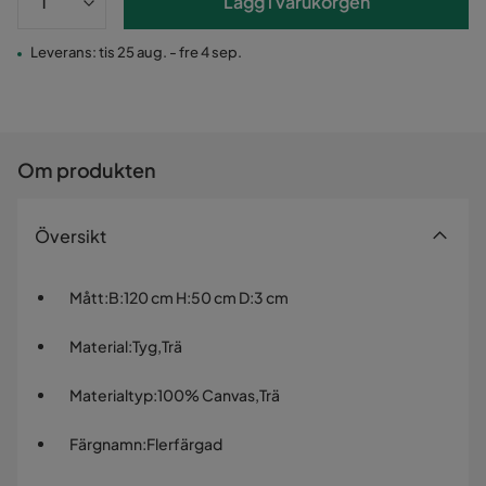
Lägg i varukorgen
Leverans: tis 25 aug. - fre 4 sep.
Om produkten
Översikt
Mått
:
B:120 cm H:50 cm D:3 cm
Material
:
Tyg,Trä
Materialtyp
:
100% Canvas,Trä
Färgnamn
:
Flerfärgad