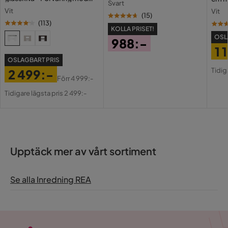
Svart
lådor och fack 120 cm
Holl
Vit
Vit
USB-
(
15
)
(
113
)
KOLLA PRISET!
OSL
988:-
1 
Pris
OSLAGBART PRIS
Pri
Or
Tidig
2 499:-
Pri
Förr
4 999:-
Pris
Original
Tidigare lägsta pris 2 499:-
Pris
Upptäck mer av vårt sortiment
Se alla Inredning REA