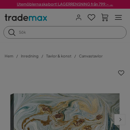
Utemöblerna ska bort! LAGERRENSNING från 799:– →
Hem
Inredning
Tavlor & konst
Canvastavlor