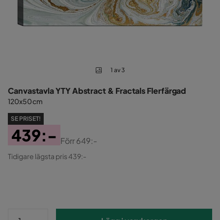
1 av 3
Canvastavla YTY Abstract & Fractals Flerfärgad
120x50 cm
SE PRISET!
439:-
Förr
649:-
Pris
Original
Tidigare lägsta pris 439:-
Pris