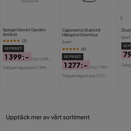
Spegel Secret Garden
Caponetto Stativ till
Drus
Antikvit
Hängstol Utomhus
Ljust
(
2
)
Svart
SE P
SE PRISET!
(
6
)
7
1 399:-
SE PRISET!
Förr
1 999:-
Pri
Or
Pris
Original
1 277:-
Tidig
Förr
1 799:-
Tidigare lägsta pris 1 399:-
Pri
Pris
Pris
Original
Tidigare lägsta pris 1 277:-
Pris
Upptäck mer av vårt sortiment