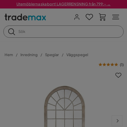
Utemöblerna ska bort! LAGERRENSNING från 799:– →
Hem
Inredning
Speglar
Väggspegel
(
1
)