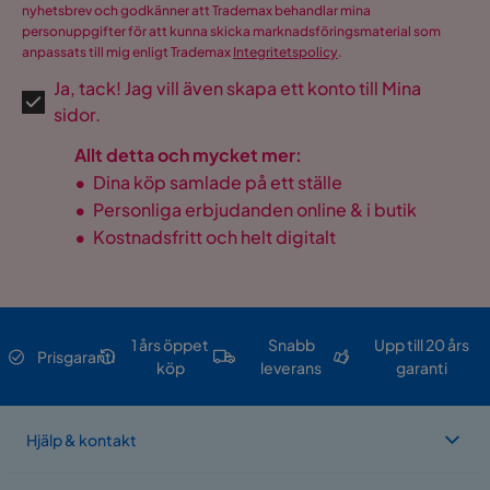
nyhetsbrev och godkänner att Trademax behandlar mina
personuppgifter för att kunna skicka marknadsföringsmaterial som
anpassats till mig enligt Trademax
Integritetspolicy
.
Ja, tack! Jag vill även skapa ett konto till Mina
sidor.
Allt detta och mycket mer:
•
Dina köp samlade på ett ställe
•
Personliga erbjudanden online & i butik
•
Kostnadsfritt och helt digitalt
1 års öppet
Snabb
Upp till 20 års
Prisgaranti
köp
leverans
garanti
Hjälp & kontakt