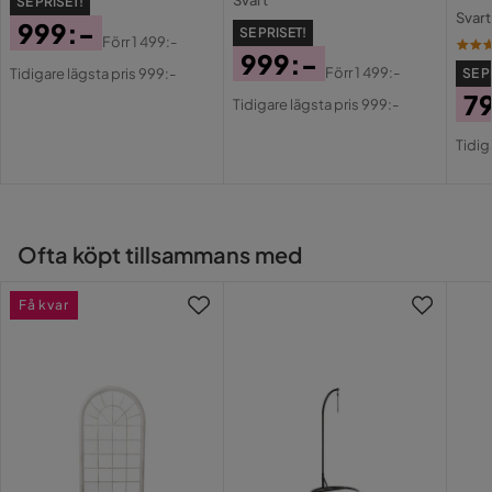
Svart
SE PRISET!
Svart
999:-
SE PRISET!
Nyckelfunktioner:
Förr
1 499:-
Pris
Original
999:-
Förr
1 499:-
Tidigare lägsta pris 999:-
SE P
Pris
Pris
Original
7
Tidigare lägsta pris 999:-
Pris
Monteringsinformation:
Pri
Or
Tidig
Ytterligare information:
Pri
Underhållstips:
Ofta köpt tillsammans med
Järn:
Få kvar
Glas: