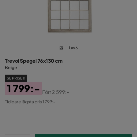
1 av 6
Trevol Spegel 76x130 cm
Beige
SE PRISET!
1 799:-
Förr
2 599:-
Pris
Original
Tidigare lägsta pris 1 799:-
Pris