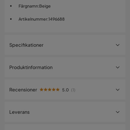
Färgnamn
:
Beige
Artikelnummer
:
1496688
Specifikationer
Artikelnummer:
1496688
Produktinformation
Storlek
Höjd
130 cm
Recensioner
5.0
(
1
)
Bredd
76 cm
5.0
5
☆
Djup
5 cm
4
☆
Leverans
3
☆
2
☆
Material
1
☆
1 betyg