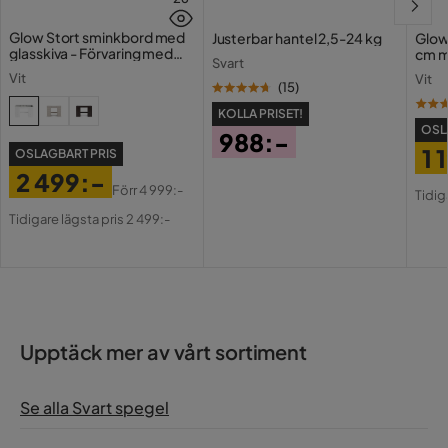
Glow Stort sminkbord med
Justerbar hantel 2,5-24 kg
Glow
glasskiva - Förvaring med
cm m
Svart
lådor och fack 120 cm
Holl
Vit
Vit
USB-
(
15
)
KOLLA PRISET!
OSL
988:-
1 
OSLAGBART PRIS
Pris
2 499:-
Pri
Or
Förr
4 999:-
Tidig
Pris
Original
Pri
Tidigare lägsta pris 2 499:-
Pris
Upptäck mer av vårt sortiment
Se alla Svart spegel