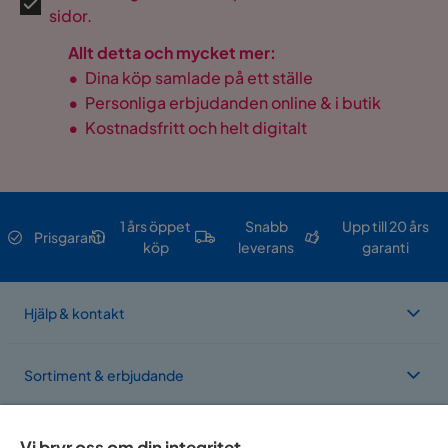
sidor.
Allt detta och mycket mer:
•
Dina köp samlade på ett ställe
•
Personliga erbjudanden online & i butik
•
Kostnadsfritt och helt digitalt
1 års öppet
Snabb
Upp till 20 års
Prisgaranti
köp
leverans
garanti
Hjälp & kontakt
Sortiment & erbjudande
Om Trademax
Vi bryr oss om din integritet