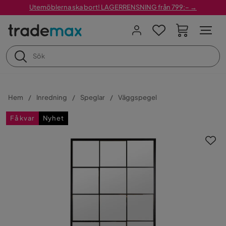
Utemöblerna ska bort! LAGERRENSNING från 799:– →
Hem
Inredning
Speglar
Väggspegel
Få kvar
Nyhet