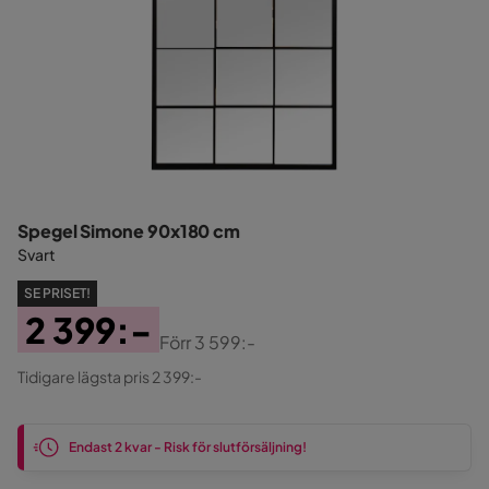
Spegel Simone 90x180 cm
Svart
SE PRISET!
2 399:-
Förr
3 599:-
Pris
Original
Tidigare lägsta pris 2 399:-
Pris
Endast 2 kvar - Risk för slutförsäljning!