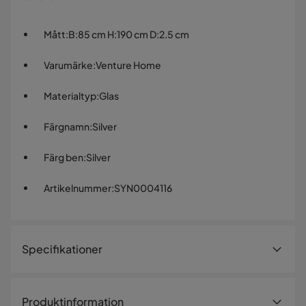
Mått
:
B:85 cm H:190 cm D:2.5 cm
Varumärke
:
Venture Home
Materialtyp
:
Glas
Färgnamn
:
Silver
Färg ben
:
Silver
Artikelnummer
:
SYN0004116
Specifikationer
Artikelnummer:
SYN0004116
Produktinformation
Storlek