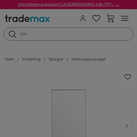
Utemöblerna ska bort! LAGERRENSNING från 799:– →
Hem
Inredning
Speglar
Helkroppsspegel