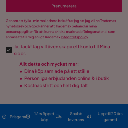
Prenumerera
Genom att fylla i min mailadress bekräftar jag att jag vill ha Trademax
nyhetsbrev och godkänner att Trademax behandlar mina
personuppgifter för att kunna skicka marknadsföringsmaterial som
anpassats till mig enligt Trademax
Integritetspolicy
.
Ja, tack! Jag vill även skapa ett konto till Mina
sidor.
Allt detta och mycket mer:
•
Dina köp samlade på ett ställe
•
Personliga erbjudanden online & i butik
•
Kostnadsfritt och helt digitalt
1 års öppet
Snabb
Upp till 20 års
Prisgaranti
köp
leverans
garanti