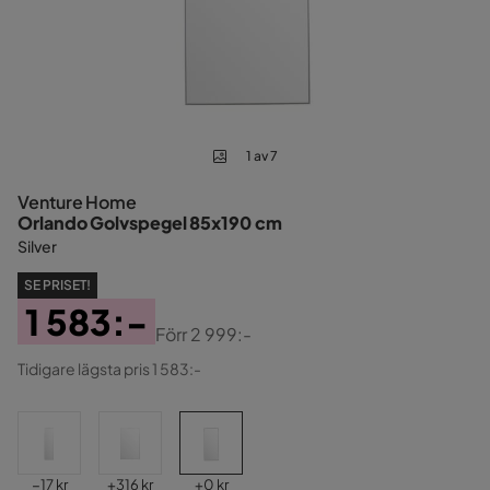
1 av 7
Venture Home
Orlando Golvspegel 85x190 cm
Silver
SE PRISET!
1 583:-
Förr
2 999:-
Pris
Original
Tidigare lägsta pris 1 583:-
Pris
Pris
Pris
Pris
−17 kr
+
316 kr
+
0 kr