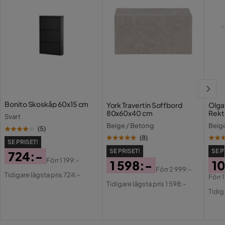
Bonito Skoskåp 60x15 cm
York Travertin Soffbord
Olga
80x60x40 cm
Rekt
Svart
Stol
Beige / Betong
Beig
(
5
)
(
8
)
SE PRISET!
SE PRISET!
SE P
724:-
Förr
1 199:-
1 598:-
10
Pris
Original
Förr
2 999:-
Tidigare lägsta pris 724:-
Pris
Original
Förr
Pris
Pri
Or
Tidigare lägsta pris 1 598:-
Pris
Tidig
Pri