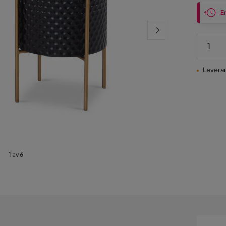
En
Leverans
1 av 6