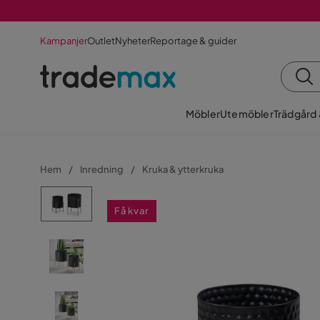
Kampanjer
Outlet
Nyheter
Reportage & guider
Möbler
Utemöbler
Trädgård
Hem
Inredning
Kruka & ytterkruka
Få kvar