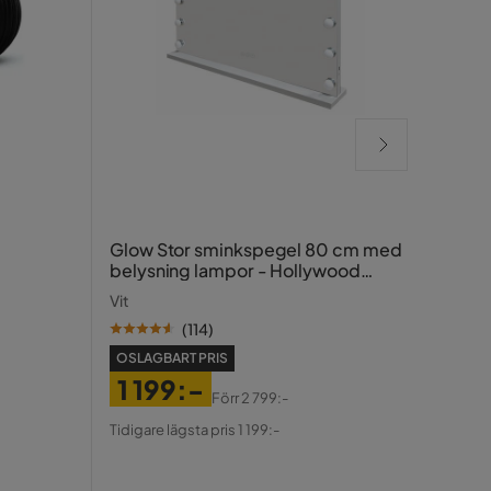
Bill
Glow Stor sminkspegel 80 cm med
120x
belysning lampor - Hollywood
spegel med USB-charging
Svart
Vit
(
114
)
OSLAGBART PRIS
1 199:-
Förr
2 799:-
OSLA
Pris
Original
Tidigare lägsta pris 1 199:-
2 
Pris
Pris
Ori
Tidiga