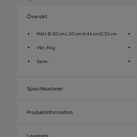
Översikt
Mått
:
B:30 cm L:30 cm H:44 cm D:30 cm
Vikt
:
8 kg
Serie
:
Specifikationer
Artikelnummer:
SYN0033484
Produktinformation
Storlek
design Praktiskt set med 2 blomkrukor i modern design
Höjd
44 cm
Harmonisk färgblandning av svart och guld Ytorna på 
Leverans