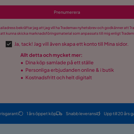
Prenumerera
mailadress bekräftar jag att jag vill ha Trademax nyhetsbrev och godkänner att 
 att kunna skicka marknadsföringsmaterial som anpassats till mig enligt Trade
Ja, tack! Jag vill även skapa ett konto till Mina sidor.
Allt detta och mycket mer:
•
Dina köp samlade på ett ställe
•
Personliga erbjudanden online & i butik
•
Kostnadsfritt och helt digitalt
risgaranti
1 års öppet köp
Snabb leverans
Upp till 20 års g