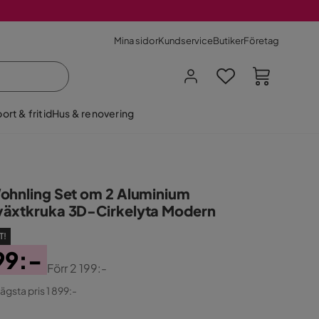
Mina sidor
Kundservice
Butiker
Företag
ort & fritid
Hus & renovering
ohnling Set om 2 Aluminium
äxtkruka 3D-Cirkelyta Modern
T!
99:-
Förr
2 199:-
ginal
lägsta pris 1 899:-