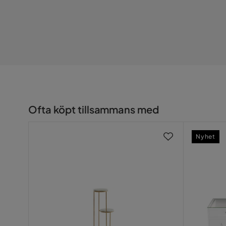
Specifikationer
Artikellängd i cm (monterad): 30
Artikelbredd i cm (monterad): 30
Artikelhöjd i cm (monterad): 44
maximal belastning i kg: 10
höjdjusterbar: Nej
Väggmontering (ja/nej): Nej
leveransvillkor: monterad
Ofta köpt tillsammans med
Nyhet