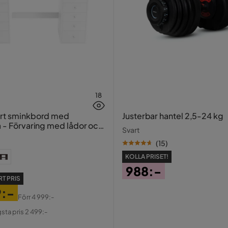
18
ort sminkbord med
Justerbar hantel 2,5-24 kg
a - Förvaring med lådor och
Svart
20 cm
(
15
)
KOLLA PRISET!
988:-
T PRIS
Pris
9:-
Förr
4 999:-
al
gsta pris 2 499:-