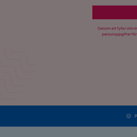
Genom att fylla i min 
personuppgifter för
P