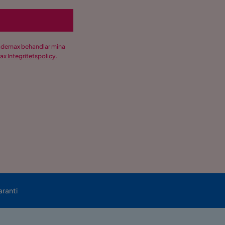
Trademax behandlar mina
max
Integritetspolicy
.
aranti