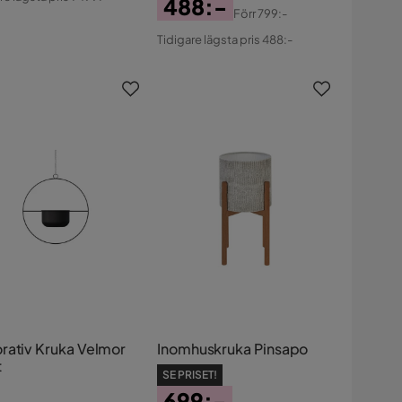
488:-
s
Förr
799:-
Pris
Original
Tidigare lägsta pris 488:-
Pris
rativ Kruka Velmor
Inomhuskruka Pinsapo
t
SE PRISET!
699:-