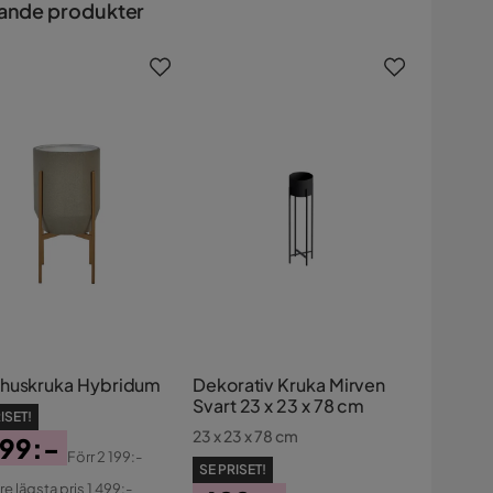
ande produkter
huskruka Hybridum
Dekorativ Kruka Mirven
Svart 23 x 23 x 78 cm
ISET!
23 x 23 x 78 cm
499:-
Förr
2 199:-
SE PRISET!
s
ginal
re lägsta pris 1 499:-