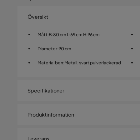
Översikt
Mått
:
B:80 cm L:69 cm H:96 cm
Diameter
:
90 cm
Material ben
:
Metall, svart pulverlackerad
Specifikationer
Artikelnummer:
SQ0236331
Produktinformation
Storlek
Höjd
96 cm
Leverans