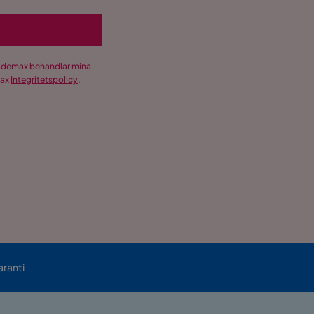
Trademax behandlar mina
max
Integritetspolicy
.
aranti