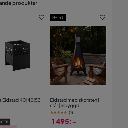
ande produkter
Nyhet
a Eldstad 40|40|53
Eldstad med skorsten i
stål | Inbyggd
vedförvaring | Svart
(
1
)
1 495:-
ISET!