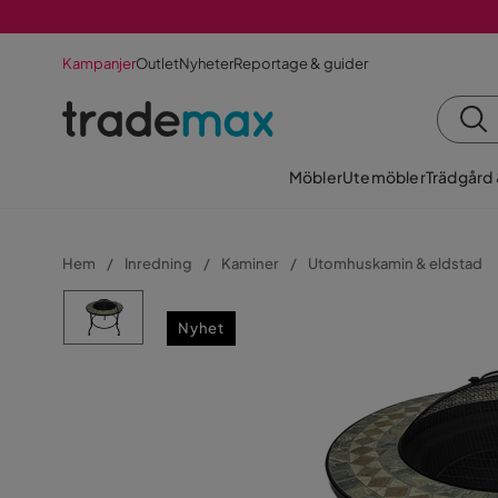
Kampanjer
Outlet
Nyheter
Reportage & guider
Möbler
Utemöbler
Trädgård
Hem
Inredning
Kaminer
Utomhuskamin & eldstad
Nyhet