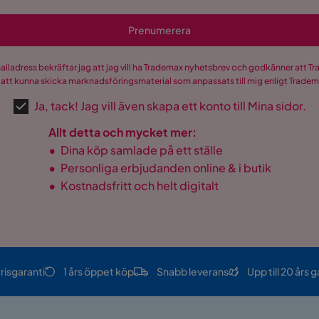
Prenumerera
mailadress bekräftar jag att jag vill ha Trademax nyhetsbrev och godkänner att 
 att kunna skicka marknadsföringsmaterial som anpassats till mig enligt Trade
Ja, tack! Jag vill även skapa ett konto till Mina sidor.
Allt detta och mycket mer:
•
Dina köp samlade på ett ställe
•
Personliga erbjudanden online & i butik
•
Kostnadsfritt och helt digitalt
risgaranti
1 års öppet köp
Snabb leverans
Upp till 20 års g