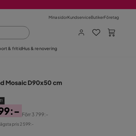
Mina sidor
Kundservice
Butiker
Företag
ort & fritid
Hus & renovering
ad Mosaic D90x50 cm
T!
99:-
Förr
3 799:-
ginal
lägsta pris 2 599:-