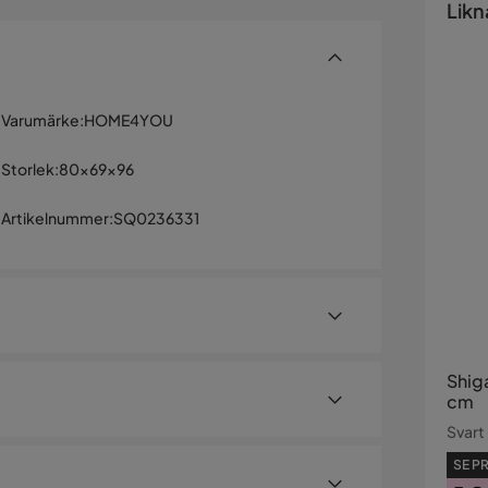
Likn
Varumärke
:
HOME4YOU
Storlek
:
80x69x96
Artikelnummer
:
SQ0236331
Shig
cm
Svart
SE PR