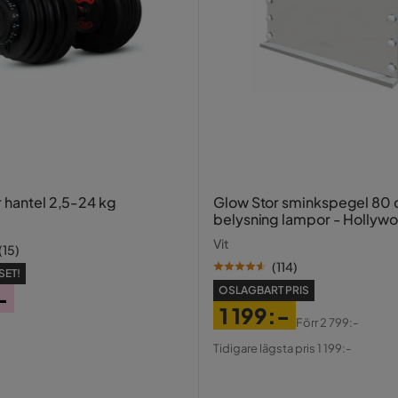
r hantel 2,5-24 kg
Glow Stor sminkspegel 80
belysning lampor - Hollyw
spegel med USB-charging
Vit
(
15
)
(
114
)
SET!
OSLAGBART PRIS
-
1 199:-
Förr
2 799:-
Pris
Original
Tidigare lägsta pris 1 199:-
Pris