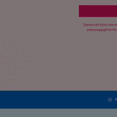
Genom att fylla i min 
personuppgifter för
P