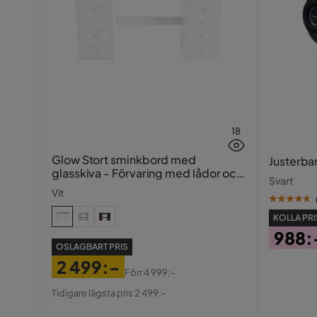
18
Glow Stort sminkbord med
Justerba
glasskiva - Förvaring med lådor och
Svart
fack 120 cm
Vit
KOLLA PRI
988:
OSLAGBART PRIS
Pris
2 499:-
Förr
4 999:-
Pris
Original
Tidigare lägsta pris 2 499:-
Pris