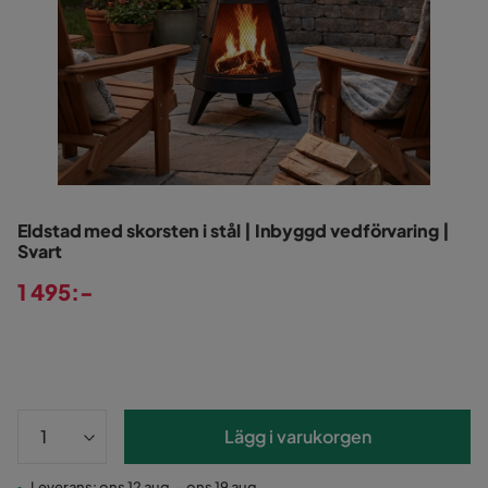
Eldstad med skorsten i stål | Inbyggd vedförvaring |
Svart
1 495:-
Pris
Lägg i varukorgen
Leverans: ons 12 aug. - ons 19 aug.