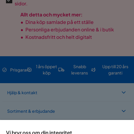
sidor.
Allt detta och mycket mer:
•
Dina köp samlade på ett ställe
•
Personliga erbjudanden online & i butik
•
Kostnadsfritt och helt digitalt
1 års öppet
Snabb
Upp till 20 års
Prisgaranti
köp
leverans
garanti
Hjälp & kontakt
Sortiment & erbjudande
Om Trademax
Vi bryr oss om din integritet