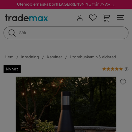
Utemöblerna ska bort! LAGERRENSNING från 799:– →
Hem
Inredning
Kaminer
Utomhuskamin & eldstad
Nyhet
(
1
)