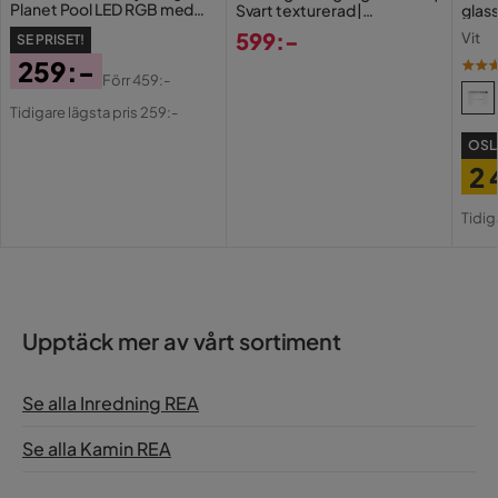
Planet Pool LED RGB med
Svart texturerad |
glas
Magnet och Fjärrkontroll
146×62×89 cm |
599:-
Vit
SE PRISET!
Havstenssund 2026
Pris
259:-
Förr
459:-
Pris
Original
Tidigare lägsta pris 259:-
Pris
OSL
2 
Pri
Or
Tidig
Pri
Upptäck mer av vårt sortiment
Se alla Inredning REA
Se alla Kamin REA