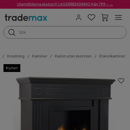
Utemöblerna ska bort! LAGERRENSNING från 799:– →
Inredning
Kaminer
Kamin utan skorsten
Etanolkaminer
Nyhet