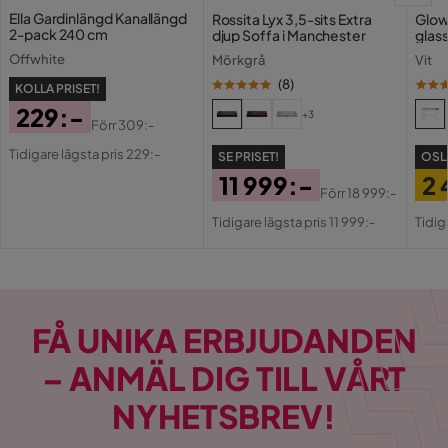
Ella Gardinlängd Kanallängd
Rossita Lyx 3,5-sits Extra
Glow
2-pack 240 cm
djup Soffa i Manchester
glas
Offwhite
Mörkgrå
Vit
(
8
)
KOLLA PRISET!
229:-
+3
Förr
309:-
Pris
Original
Tidigare lägsta pris 229:-
SE PRISET!
OSL
Pris
11 999:-
2 
Förr
18 999:-
Pris
Original
Pri
Or
Tidigare lägsta pris 11 999:-
Tidig
Pris
Pri
FÅ UNIKA ERBJUDANDEN
– ANMÄL DIG TILL VÅRT
NYHETSBREV!