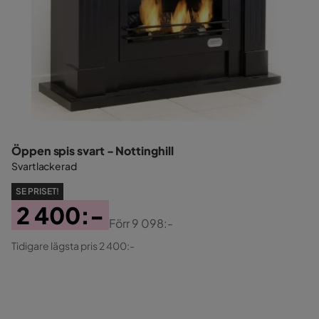
Öppen spis svart - Nottinghill
Svartlackerad
SE PRISET!
2 400:-
Förr
9 098:-
Pris
Original
Tidigare lägsta pris 2 400:-
Pris