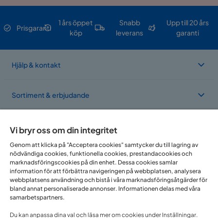
1 års öppet
Snabb
Upp till 20 års
Prisgaranti
köp
leverans
garanti
Hjälp & kontakt
Sortiment & erbjudande
Om Trademax
Vi bryr oss om din integritet
Genom att klicka på "Acceptera cookies" samtycker du till lagring av
nödvändiga cookies, funktionella cookies, prestandacookies och
Vi finns i flera länder
marknadsföringscookies på din enhet. Dessa cookies samlar
information för att förbättra navigeringen på webbplatsen, analysera
webbplatsens användning och bistå i våra marknadsföringsåtgärder för
bland annat personaliserade annonser. Informationen delas med våra
samarbetspartners.
Du kan anpassa dina val och läsa mer om cookies under Inställningar.