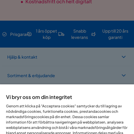
•
Kostnadsfritt och helt digitalt
1 års öppet
Snabb
Upp till 20 års
Prisgaranti
köp
leverans
garanti
Hjälp & kontakt
Sortiment & erbjudande
Om Trademax
Vi bryr oss om din integritet
Genom att klicka på "Acceptera cookies" samtycker du till lagring av
nödvändiga cookies, funktionella cookies, prestandacookies och
Vi finns i flera länder
marknadsföringscookies på din enhet. Dessa cookies samlar
information för att förbättra navigeringen på webbplatsen, analysera
webbplatsens användning och bistå i våra marknadsföringsåtgärder för
bland annat personaliserade annonser. Informationen delas med våra