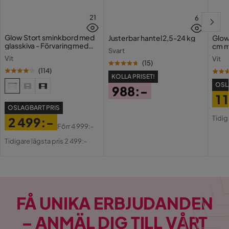
21
6
Glow Stort sminkbord med
Justerbar hantel 2,5-24 kg
Glow
glasskiva - Förvaring med
cm m
Svart
lådor och fack 120 cm
Holl
Vit
Vit
USB-
(
15
)
(
114
)
KOLLA PRISET!
OSL
988:-
1 
Pris
OSLAGBART PRIS
Pri
Or
Tidig
2 499:-
Pri
Förr
4 999:-
Pris
Original
Tidigare lägsta pris 2 499:-
Pris
FÅ UNIKA ERBJUDANDEN
– ANMÄL DIG TILL VÅRT