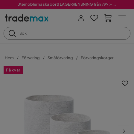
Utemöblerna ska bort! LAGERRENSNING från 799:– →
Hem
Förvaring
Småförvaring
Förvaringskorgar
Få kvar