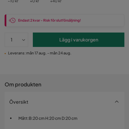
Pris
Pris
Pris
−10 kr
+
0 kr
+
40 kr
Endast 2 kvar - Risk för slutförsäljning!
Lägg i varukorgen
Leverans: mån 17 aug. - mån 24 aug.
Om produkten
Översikt
Mått
:
B:20 cm H:20 cm D:20 cm