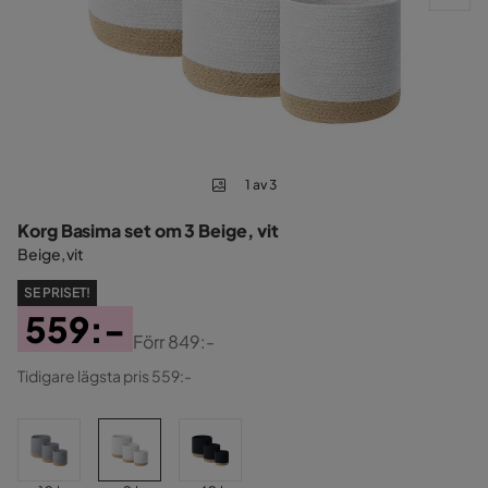
1 av 3
Korg Basima set om 3 Beige, vit
Beige, vit
SE PRISET!
559:-
Förr
849:-
Pris
Original
Tidigare lägsta pris 559:-
Pris