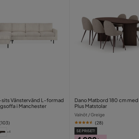
utan LED
r
sits Vänstervänd L-formad
Dano Matbord 180 cm med 6 Nibe
gsoffa i Manchester
Plus Matstolar
Valnöt / Greige
(
103
)
(
28
)
SE PRISET!
+4