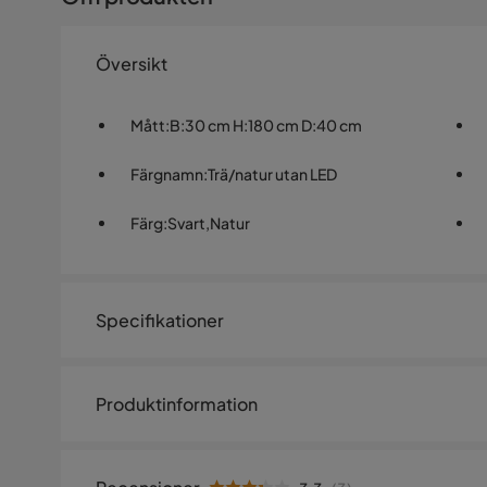
Översikt
Mått
:
B:30 cm H:180 cm D:40 cm
Färgnamn
:
Trä/natur utan LED
Färg
:
Svart,Natur
Specifikationer
Artikelnummer:
2292012
Produktinformation
Storlek
Bredd
30 cm