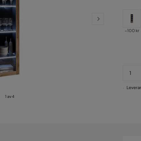
Pris
Pris
−100 kr
Leverans
1 av 4