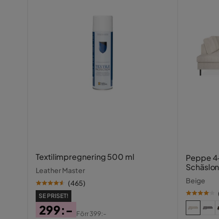
Övrigt
Färgnamn
Trä/natur 
Stil
Tidlös
Vikt
30 kg
Färg
Svart,Natu
Serie
Narbonne
Textilimpregnering 500 ml
Peppe 4-
Schäslon
Leather Master
Beige
(
465
)
SE PRISET!
299:-
Förr
399:-