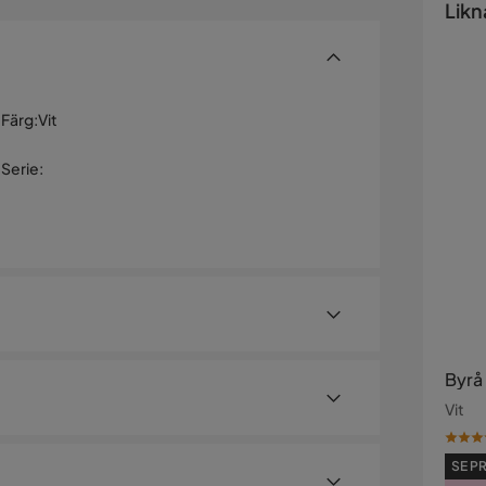
Likn
Färg
:
Vit
Serie
:
Byrå
Vit
SE PR