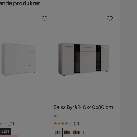
ande produkter
Salsa Byrå 140x40x80 cm
Vit
(
4
)
(
2
)
ISET!
+1