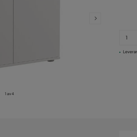
Pris
Leveran
1 av 4