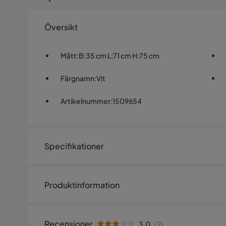
Översikt
Mått
:
B:35 cm L:71 cm H:75 cm
Färgnamn
:
Vit
Artikelnummer
:
1509654
Specifikationer
Artikelnummer:
1509654
Produktinformation
Storlek
Höjd
75 cm
Recensioner
3.0
(
2
)