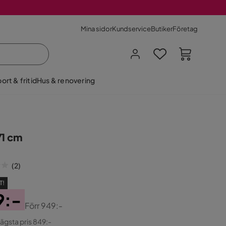
Mina sidor
Kundservice
Butiker
Företag
ort & fritid
Hus & renovering
71 cm
(
2
)
T!
9:-
Förr
949:-
ginal
lägsta pris 849:-