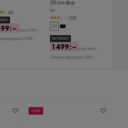
30 cm djup
Vit
(
5
)
(
72
)
ISET!
499:-
Förr
2 799:-
s
ginal
re lägsta pris 2 499:-
SE PRISET!
s
1 499:-
Förr
1 699:-
Pris
Original
Tidigare lägsta pris 1 499:-
Pris
-26%