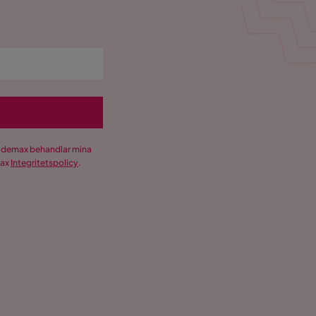
Trademax behandlar mina
max
Integritetspolicy
.