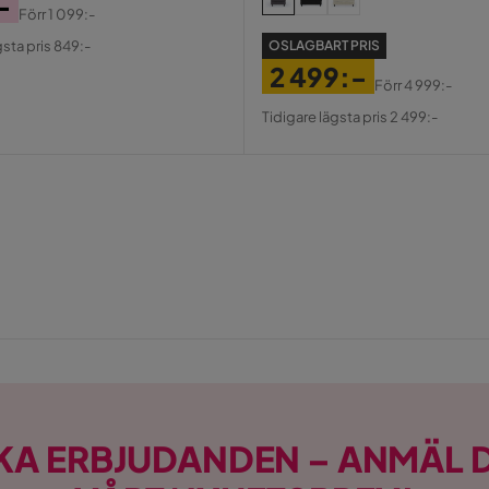
-
Förr
1 099:-
al
gsta pris 849:-
OSLAGBART PRIS
2 499:-
Förr
4 999:-
Pris
Original
Tidigare lägsta pris 2 499:-
Pris
KA ERBJUDANDEN – ANMÄL D