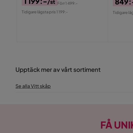
1 199:-
849:
/st
Förr
1 499:-
Pris
Original
Pris
Origin
Tidigare lägsta pris 1 199:-
Tidigare lä
Pris
Pris
Upptäck mer av vårt sortiment
Se alla Vitt skåp
FÅ UNI