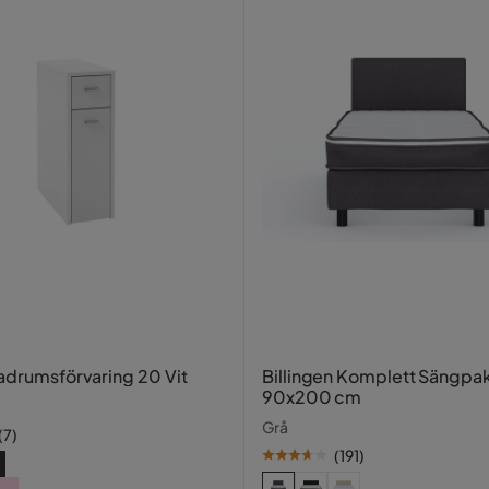
Badrumsförvaring 20 Vit
Billingen Komplett Sängpa
90x200 cm
Grå
(
7
)
(
191
)