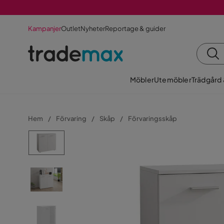
Kampanjer
Outlet
Nyheter
Reportage & guider
Möbler
Utemöbler
Trädgård
Hem
Förvaring
Skåp
Förvaringsskåp