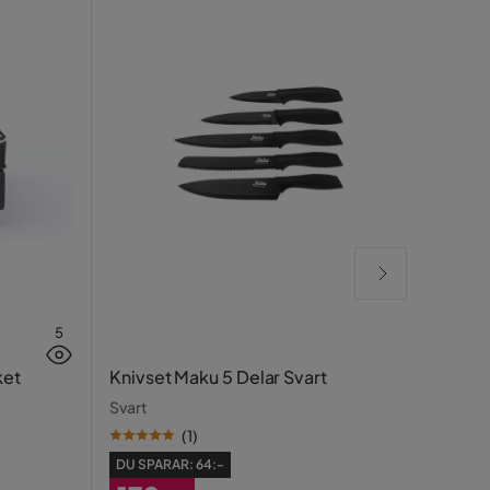
5
Prag
ket
Knivset Maku 5 Delar Svart
Speg
Svart
Vit/S
(
1
)
DU SPARAR:
64:-