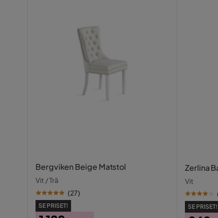
Bergviken Beige Matstol
Zerlina 
Vit / Trä
Vit
(
27
)
SE PRISET!
SE PRISET!