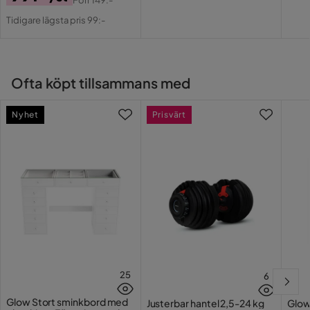
Pris
Original
Tidigare lägsta pris 99:-
Pris
Ofta köpt tillsammans med
Nyhet
Prisvärt
25
6
Glow Stort sminkbord med
Justerbar hantel 2,5-24 kg
Glow