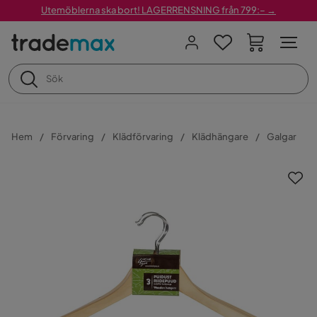
Utemöblerna ska bort! LAGERRENSNING från 799:– →
Hem
Förvaring
Klädförvaring
Klädhängare
Galgar