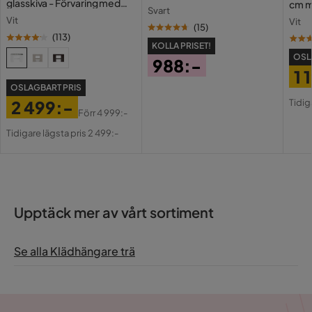
glasskiva - Förvaring med
cm m
Svart
lådor och fack 120 cm
Holl
Vit
Vit
USB-
(
15
)
(
113
)
KOLLA PRISET!
OSL
988:-
1 
Pris
OSLAGBART PRIS
Pri
Or
Tidig
2 499:-
Pri
Förr
4 999:-
Pris
Original
Tidigare lägsta pris 2 499:-
Pris
Upptäck mer av vårt sortiment
Se alla Klädhängare trä