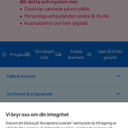
Allt detta och mycket mer:
•
Dina köp samlade på ett ställe
•
Personliga erbjudanden online & i butik
•
Kostnadsfritt och helt digitalt
1 års öppet
Snabb
Upp till 20 års
Prisgaranti
köp
leverans
garanti
Hjälp & kontakt
Sortiment & erbjudande
Om Trademax
Vi bryr oss om din integritet
Genom att klicka på "Acceptera cookies" samtycker du till lagring av