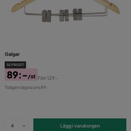
Galgar
SE PRISET!
89:-
/st
Förr
129:-
Pris
Original
Tidigare lägsta pris 89:-
Pris
Lägg i varukorgen