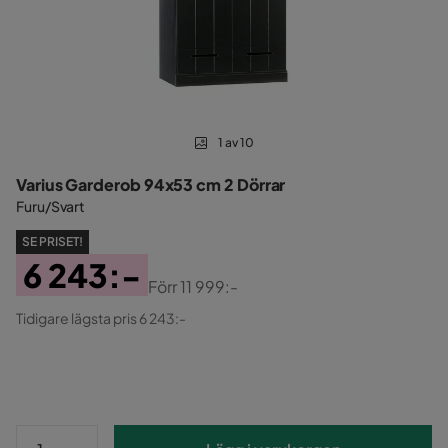
1 av 10
Varius Garderob 94x53 cm 2 Dörrar
Furu/Svart
SE PRISET!
6 243:-
Förr
11 999:-
Pris
Original
Tidigare lägsta pris 6 243:-
Pris