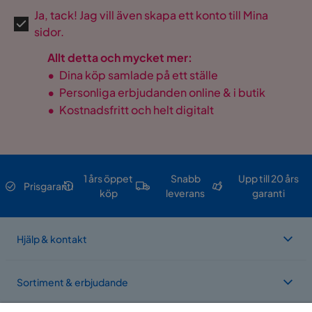
Ja, tack! Jag vill även skapa ett konto till Mina
sidor.
Allt detta och mycket mer:
•
Dina köp samlade på ett ställe
•
Personliga erbjudanden online & i butik
•
Kostnadsfritt och helt digitalt
1 års öppet
Snabb
Upp till 20 års
Prisgaranti
köp
leverans
garanti
Hjälp & kontakt
Sortiment & erbjudande