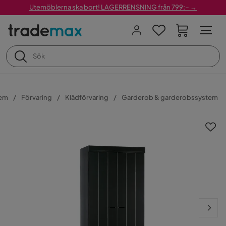
Utemöblerna ska bort! LAGERRENSNING från 799:– →
em
Förvaring
Klädförvaring
Garderob & garderobssystem