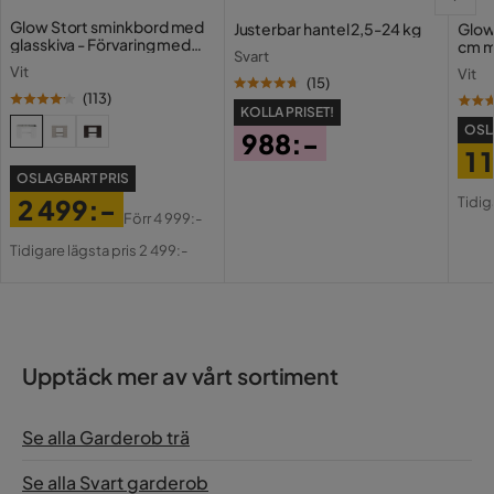
Glow Stort sminkbord med
Justerbar hantel 2,5-24 kg
Glow
glasskiva - Förvaring med
cm m
Svart
lådor och fack 120 cm
Holl
Vit
Vit
USB-
(
15
)
(
113
)
KOLLA PRISET!
OSL
988:-
1 
Pris
OSLAGBART PRIS
Pri
Or
Tidig
2 499:-
Pri
Förr
4 999:-
Pris
Original
Tidigare lägsta pris 2 499:-
Pris
Upptäck mer av vårt sortiment
Se alla Garderob trä
Se alla Svart garderob