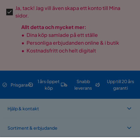
Ja, tack! Jag vill även skapa ett konto till Mina
sidor.
Allt detta och mycket mer:
•
Dina köp samlade på ett ställe
•
Personliga erbjudanden online & i butik
•
Kostnadsfritt och helt digitalt
1 års öppet
Snabb
Upp till 20 års
Prisgaranti
köp
leverans
garanti
Hjälp & kontakt
Sortiment & erbjudande