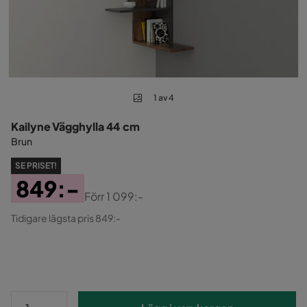
1 av 4
Kailyne Vägghylla 44 cm
Brun
SE PRISET!
849:-
Förr
1 099:-
Pris
Original
Tidigare lägsta pris 849:-
Pris