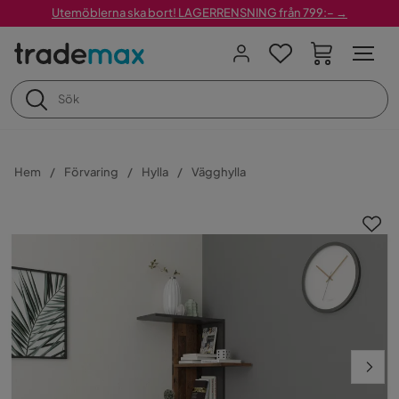
Utemöblerna ska bort! LAGERRENSNING från 799:– →
Hem
Förvaring
Hylla
Vägghylla