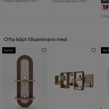
SE P
Tidigare lägsta pris 760:-
Tidigare lägsta pris 849:-
Pris
Pris
1
Pri
Or
Tidig
Pri
Ofta köpt tillsammans med
Nyhet
Nyh