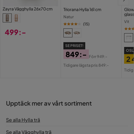
Zayra Vägghylla 26x70 cm
Triorana Hylla 161 cm
Glow
glas
Natur
Vit
(
15
)
499:-
Pris
SE PRISET!
OSL
849:-
Förr
949:-
2 
Pris
Original
Tidigare lägsta pris 849:-
Pri
Or
Pris
Tidig
Pri
Upptäck mer av vårt sortiment
Se alla Hylla trä
Se alla Vägghylla trä