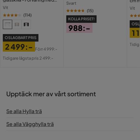
cm m
Svart
lådor och fack 120 cm
Holl
Vit
Vit
USB-
(
15
)
(
114
)
KOLLA PRISET!
OSL
988:-
1 
Pris
OSLAGBART PRIS
Pri
Or
Tidig
2 499:-
Pri
Förr
4 999:-
Pris
Original
Tidigare lägsta pris 2 499:-
Pris
Upptäck mer av vårt sortiment
Se alla Hylla trä
Se alla Vägghylla trä