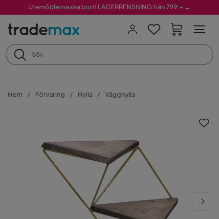
Utemöblerna ska bort! LAGERRENSNING från 799:– →
Hem
Förvaring
Hylla
Vägghylla