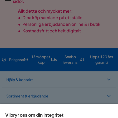
sidor.
Allt detta och mycket mer:
•
Dina köp samlade på ett ställe
•
Personliga erbjudanden online & i butik
•
Kostnadsfritt och helt digitalt
1 års öppet
Snabb
Upp till 20 års
Prisgaranti
köp
leverans
garanti
Hjälp & kontakt
Sortiment & erbjudande
Om Trademax
Vi bryr oss om din integritet