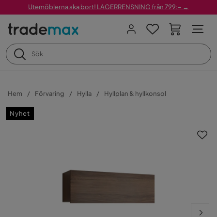
Utemöblerna ska bort! LAGERRENSNING från 799:– →
Hem
Förvaring
Hylla
Hyllplan & hyllkonsol
Nyhet