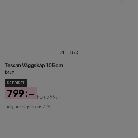
1 av 3
Tessan Väggskåp 105 cm
brun
SE PRISET!
799:-
Förr
999:-
Pris
Original
Tidigare lägsta pris 799:-
Pris