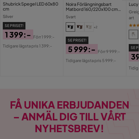
Shubrick Spegel LED 60x80
Noira Förlängningsbart
Lucy
cm
Matbord 160/220x100 cm
Greig
Fanér
Silver
Svart
art
SE PRISET!
+2
1 399:-
Förr
1 999:-
SE PRISET!
Pris
Original
Tidigare lägsta pris 1 399:-
5 999:-
SE P
Pris
Förr
9 999:-
3
Pris
Original
Tidigare lägsta pris 5 999:-
Pri
Or
Pris
Tidig
Pri
FÅ UNIKA ERBJUDANDEN
– ANMÄL DIG TILL VÅRT
NYHETSBREV!