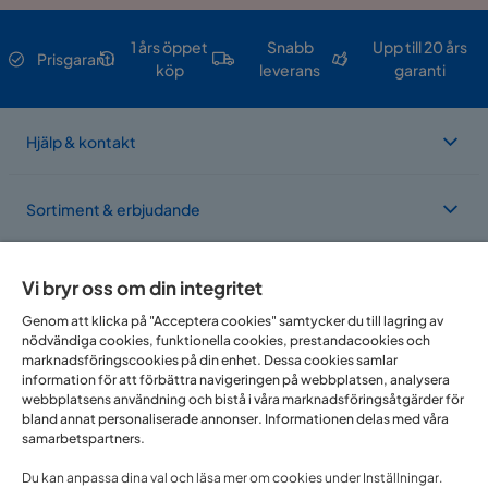
1 års öppet
Snabb
Upp till 20 års
Prisgaranti
köp
leverans
garanti
Hjälp & kontakt
Sortiment & erbjudande
Om Trademax
Vi bryr oss om din integritet
Genom att klicka på "Acceptera cookies" samtycker du till lagring av
nödvändiga cookies, funktionella cookies, prestandacookies och
Vi finns i flera länder
marknadsföringscookies på din enhet. Dessa cookies samlar
information för att förbättra navigeringen på webbplatsen, analysera
webbplatsens användning och bistå i våra marknadsföringsåtgärder för
bland annat personaliserade annonser. Informationen delas med våra
samarbetspartners.
Du kan anpassa dina val och läsa mer om cookies under Inställningar.