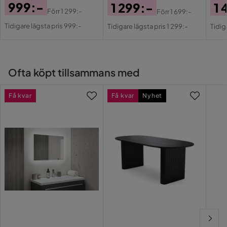
999:-
1 299:-
1 
Förr
1 299:-
Förr
1 699:-
Pris
Original
Pris
Original
Pri
Or
Tidigare lägsta pris 999:-
Tidigare lägsta pris 1 299:-
Tidig
Pris
Pris
Pri
Ofta köpt tillsammans med
Få kvar
Få kvar
Nyhet