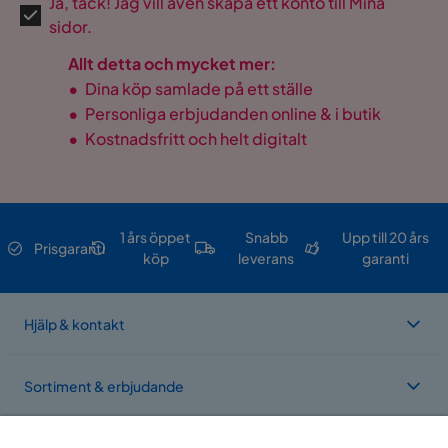
Ja, tack! Jag vill även skapa ett konto till Mina
sidor.
Allt detta och mycket mer:
•
Dina köp samlade på ett ställe
•
Personliga erbjudanden online & i butik
•
Kostnadsfritt och helt digitalt
1 års öppet
Snabb
Upp till 20 års
Prisgaranti
köp
leverans
garanti
Hjälp & kontakt
Sortiment & erbjudande
Om Trademax