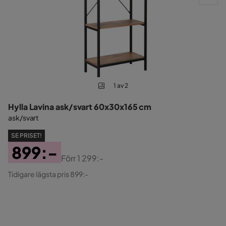
1 av 2
Hylla Lavina ask/svart 60x30x165 cm
ask/svart
SE PRISET!
899:-
Förr
1 299:-
Pris
Original
Tidigare lägsta pris 899:-
Pris