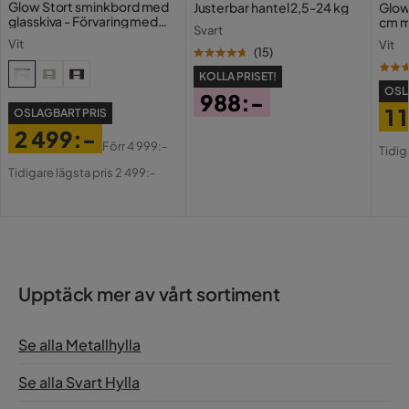
Glow Stort sminkbord med
Justerbar hantel 2,5-24 kg
Glow
glasskiva - Förvaring med
cm m
Svart
lådor och fack 120 cm
Holl
Vit
Vit
USB-
(
15
)
KOLLA PRISET!
OSL
988:-
1 
OSLAGBART PRIS
Pris
2 499:-
Pri
Or
Förr
4 999:-
Tidig
Pris
Original
Pri
Tidigare lägsta pris 2 499:-
Pris
Upptäck mer av vårt sortiment
Se alla Metallhylla
Se alla Svart Hylla