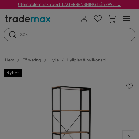
Utemöblerna ska bort! LAGERRENSNING från 799:– →
Hem
Förvaring
Hylla
Hyllplan & hyllkonsol
Nyhet