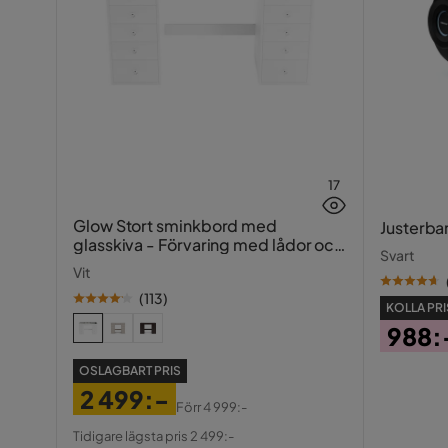
17
Glow Stort sminkbord med
Justerba
glasskiva - Förvaring med lådor och
Svart
fack 120 cm
Vit
(
113
)
KOLLA PRI
988:
Pris
OSLAGBART PRIS
2 499:-
Förr
4 999:-
Pris
Original
Tidigare lägsta pris 2 499:-