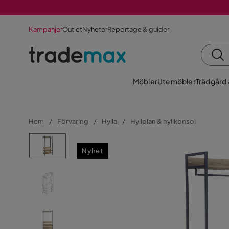
Kampanjer
Outlet
Nyheter
Reportage & guider
Möbler
Utemöbler
Trädgård
Hem
Förvaring
Hylla
Hyllplan & hyllkonsol
Nyhet