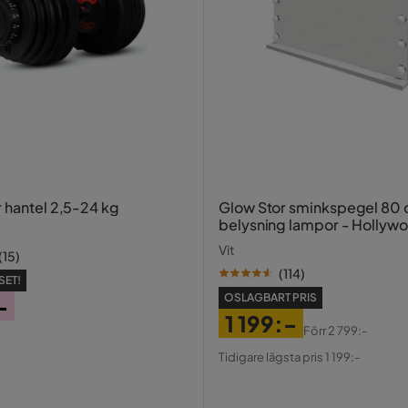
r hantel 2,5-24 kg
Glow Stor sminkspegel 80
belysning lampor - Hollyw
spegel med USB-charging
Vit
(
15
)
(
114
)
SET!
OSLAGBART PRIS
-
1 199:-
Förr
2 799:-
Pris
Original
Tidigare lägsta pris 1 199:-
Pris