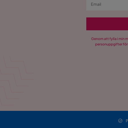
Genom att fylla i min 
personuppgifter för
P