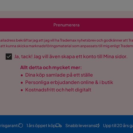
Prenumerera
mailadress bekräftar jag att jag vill ha Trademax nyhetsbrev och godkänner att 
 att kunna skicka marknadsföringsmaterial som anpassats till mig enligt Trade
Ja, tack! Jag vill även skapa ett konto till Mina sidor.
Allt detta och mycket mer:
•
Dina köp samlade på ett ställe
•
Personliga erbjudanden online & i butik
•
Kostnadsfritt och helt digitalt
risgaranti
1 års öppet köp
Snabb leverans
Upp till 20 års g