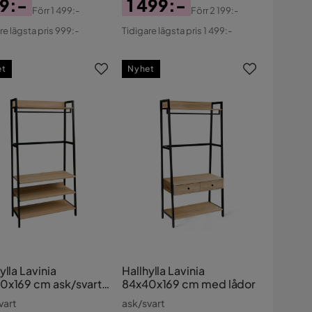
9:-
1 499:-
Förr
1 499:-
Förr
2 199:-
s
ginal
Pris
Original
re lägsta pris 999:-
Tidigare lägsta pris 1 499:-
s
Pris
et
Nyhet
ylla Lavinia
Hallhylla Lavinia
0x169 cm ask/svart
84x40x169 cm med lådor
3 hyllplan
vart
ask/svart