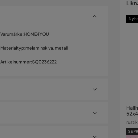
Likn
Nyh
Varumärke
:
HOME4YOU
Materialtyp
:
melaminskiva, metall
Artikelnummer
:
SQ0236222
Hall
52x4
rusti
ial: melaminskiva med rustik dekor. Hyllans ram
SE PR
Under det översta hyllplanet finns en stång för att