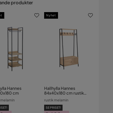
ande produkter
et
Nyhet
hylla Hannes
Hallhylla Hannes
0x180 cm
84x40x180 cm rustik
melamin med låda
k melamin
rustik melamin
ISET!
SE PRISET!