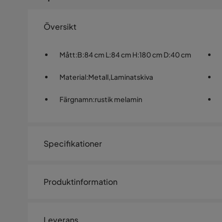
Översikt
Mått
:
B:84 cm L:84 cm H:180 cm D:40 cm
Material
:
Metall,Laminatskiva
Färgnamn
:
rustik melamin
Specifikationer
Artikelnummer:
SQ0236222
Produktinformation
Storlek
Hallhylla HANNES 84x40xH180 cm, rustik melamin. Mater
Höjd
180 cm
är tillverkad av metall och har en svart pulverlackering. 
Leverans