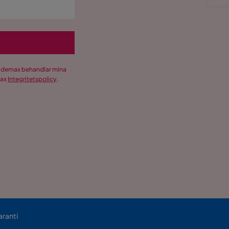
Trademax behandlar mina
max
Integritetspolicy
.
aranti