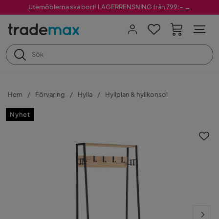
Utemöblerna ska bort! LAGERRENSNING från 799:– →
Hem
Förvaring
Hylla
Hyllplan & hyllkonsol
Nyhet