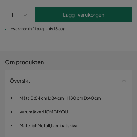
Lägg i varukorgen
Leverans: tis 11 aug. - tis 18 aug.
Om produkten
Översikt
Mått
:
B:84 cm L:84 cm H:180 cm D:40 cm
Varumärke
:
HOME4YOU
Material
:
Metall,Laminatskiva