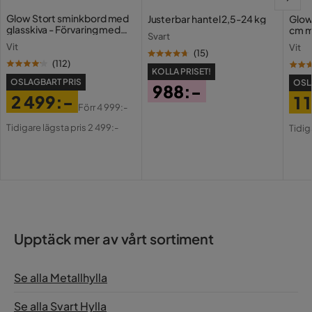
Glow Stort sminkbord med
Justerbar hantel 2,5-24 kg
Glow
glasskiva - Förvaring med
cm m
Svart
lådor och fack 120 cm
Holl
Vit
Vit
USB-
(
15
)
(
112
)
KOLLA PRISET!
OSLAGBART PRIS
OSL
988:-
2 499:-
1 
Pris
Förr
4 999:-
Pris
Original
Pri
Or
Tidigare lägsta pris 2 499:-
Tidig
Pris
Pri
Upptäck mer av vårt sortiment
Se alla Metallhylla
Se alla Svart Hylla