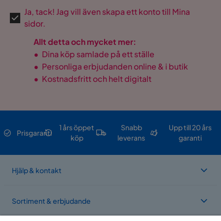
Ja, tack! Jag vill även skapa ett konto till Mina
sidor.
Allt detta och mycket mer:
•
Dina köp samlade på ett ställe
•
Personliga erbjudanden online & i butik
•
Kostnadsfritt och helt digitalt
1 års öppet
Snabb
Upp till 20 års
Prisgaranti
köp
leverans
garanti
Hjälp & kontakt
Sortiment & erbjudande