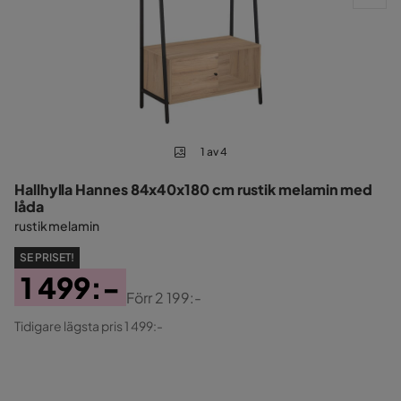
1 av 4
Hallhylla Hannes 84x40x180 cm rustik melamin med
låda
rustik melamin
SE PRISET!
1 499:-
Förr
2 199:-
Pris
Original
Tidigare lägsta pris 1 499:-
Pris