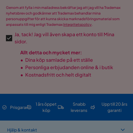
Genom att fylla i min mailadress bekräftar jag att jag vill ha Trademax
nyhetsbrev och godkänner att Trademax behandlar mina
personuppgifter för att kunna skicka marknadsföringsmaterial som
anpassats till mig enligt Trademax
Integritetspolicy
.
Ja, tack! Jag vill även skapa ett konto till Mina
sidor.
Allt detta och mycket mer:
•
Dina köp samlade på ett ställe
•
Personliga erbjudanden online & i butik
•
Kostnadsfritt och helt digitalt
1 års öppet
Snabb
Upp till 20 års
Prisgaranti
köp
leverans
garanti
Hjälp & kontakt