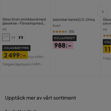
Glow Stort sminkbord med
Justerbar hantel 2,5-24 kg
Glow
glasskiva - Förvaring med
cm m
Svart
lådor och fack 120 cm
Holl
Vit
Vit
USB-
(
15
)
KOLLA PRISET!
OSL
988:-
1 
OSLAGBART PRIS
Pris
2 499:-
Pri
Or
Förr
4 999:-
Tidig
Pris
Original
Pri
Tidigare lägsta pris 2 499:-
Pris
Upptäck mer av vårt sortiment