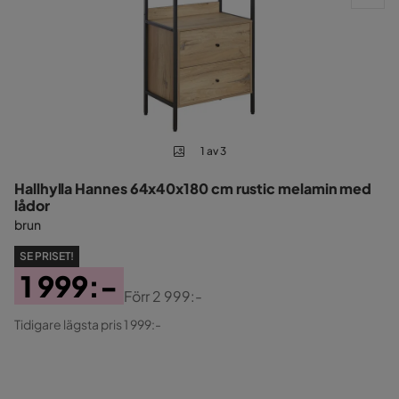
1 av 3
Hallhylla Hannes 64x40x180 cm rustic melamin med
lådor
brun
SE PRISET!
1 999:-
Förr
2 999:-
Pris
Original
Tidigare lägsta pris 1 999:-
Pris