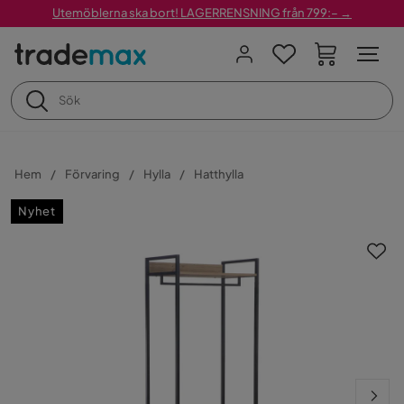
Utemöblerna ska bort! LAGERRENSNING från 799:– →
Hem
Förvaring
Hylla
Hatthylla
Nyhet