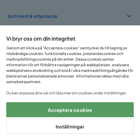
Sortiment & erbjudande
Om Trademax
Vi bryr oss om din integritet
Genom att klicka på "Acceptera cookies" samtycker du till lagring av
nödvändiga cookies, funktionella cookies, prestandacookies och
Vi finns i flera länder
marknadsföringscookies på din enhet. Dessa cookies samlar
information för att förbättra navigeringen på webbplatsen, analysera
webbplatsens användning och bistå i våra marknadsföringsåtgärder för
bland annat personaliserade annonser. Informationen delas med våra
samarbetspartners.
Du kan anpassa dina val och läsa mer om cookies under Inställningar.
Acceptera cookies
Följ oss på:
Inställningar
Copyright © 2025 Home Furnishing Nordic AB