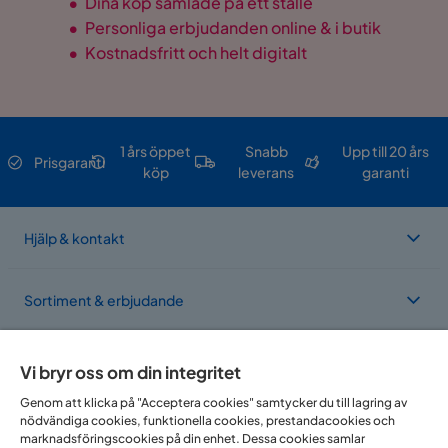
•
Dina köp samlade på ett ställe
•
Personliga erbjudanden online & i butik
•
Kostnadsfritt och helt digitalt
1 års öppet
Snabb
Upp till 20 års
Prisgaranti
köp
leverans
garanti
Hjälp & kontakt
Sortiment & erbjudande
Om Trademax
Vi bryr oss om din integritet
Genom att klicka på "Acceptera cookies" samtycker du till lagring av
nödvändiga cookies, funktionella cookies, prestandacookies och
Vi finns i flera länder
marknadsföringscookies på din enhet. Dessa cookies samlar