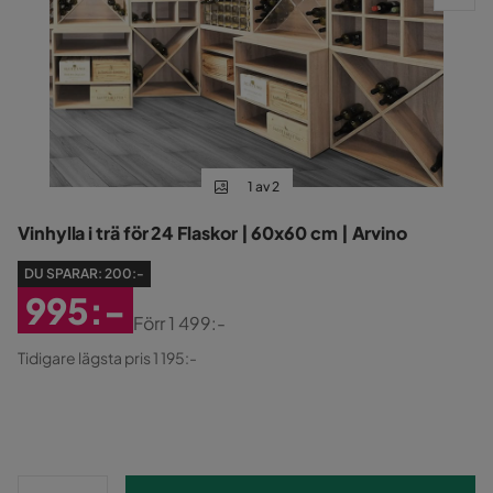
1 av 2
Vinhylla i trä för 24 Flaskor | 60x60 cm | Arvino
DU SPARAR:
200:-
995:-
Förr
1 499:-
Rabatterat
Original
Tidigare lägsta pris 1 195:-
Pris
Pris