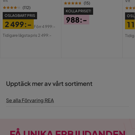
Vit
lösning utan att behöva specialbeställa.
Vit
USB-
(
15
)
(
112
)
KOLLA PRISET!
OSLAGBART PRIS
OSL
988:-
2 499:-
1 
Pris
Förr
4 999:-
Pris
Original
Pri
Or
Tidigare lägsta pris 2 499:-
Tidig
Pris
Pri
Upptäck mer av vårt sortiment
Se alla Förvaring REA
FÅ UNIKA ERBJUDANDEN