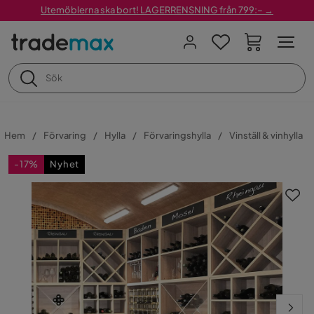
Utemöblerna ska bort! LAGERRENSNING från 799:– →
Hem
Förvaring
Hylla
Förvaringshylla
Vinställ & vinhylla
-17%
Nyhet