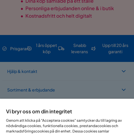
•
Dina köp samlade på ett ställe
•
Personliga erbjudanden online & i butik
•
Kostnadsfritt och helt digitalt
1 års öppet
Snabb
Upp till 20 års
Prisgaranti
köp
leverans
garanti
Hjälp & kontakt
Sortiment & erbjudande
Om Trademax
Vi bryr oss om din integritet
Genom att klicka på "Acceptera cookies" samtycker du till lagring av
nödvändiga cookies, funktionella cookies, prestandacookies och
Vi finns i flera länder
marknadsföringscookies på din enhet. Dessa cookies samlar