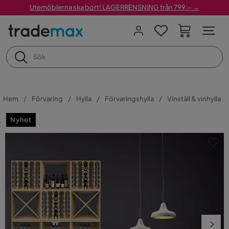
Utemöblerna ska bort! LAGERRENSNING från 799:– →
Hem
Förvaring
Hylla
Förvaringshylla
Vinställ & vinhylla
Nyhet