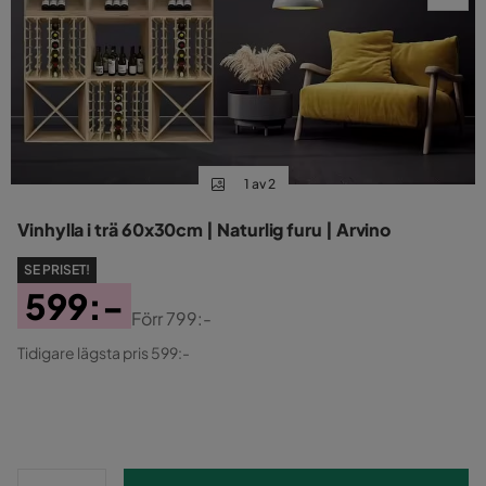
1 av 2
Vinhylla i trä 60x30cm | Naturlig furu | Arvino
SE PRISET!
599:-
Förr
799:-
Pris
Original
Tidigare lägsta pris 599:-
Pris