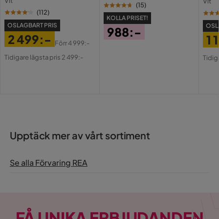
Vit
Vit
USB-
(
15
)
(
112
)
KOLLA PRISET!
OSLAGBART PRIS
OSL
988:-
2 499:-
1 
Pris
Förr
4 999:-
Pris
Original
Pri
Or
Tidigare lägsta pris 2 499:-
Tidig
Pris
Pri
Upptäck mer av vårt sortiment
Se alla Förvaring REA
FÅ UNIKA ERBJUDANDEN