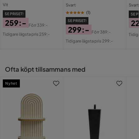
Vit
Svart
Svart
(
1
)
SE PRISET!
SE P
259:-
SE PRISET!
2
Förr
339:-
299:-
Pris
Original
Pri
Or
Förr
389:-
Tidigare lägsta pris 259:-
Tidig
Pris
Original
Pris
Pri
Tidigare lägsta pris 299:-
Pris
Ofta köpt tillsammans med
Nyhet