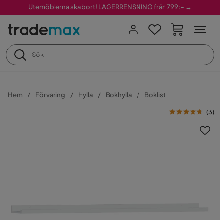
Utemöblerna ska bort! LAGERRENSNING från 799:– →
Hem
Förvaring
Hylla
Bokhylla
Boklist
(
3
)