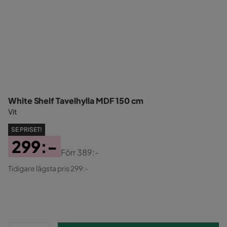
White Shelf Tavelhylla MDF 150 cm
Vit
SE PRISET!
299:-
Förr
389:-
Pris
Original
Tidigare lägsta pris 299:-
Pris