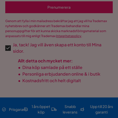
Prenumerera
Genom att fylla i min mailadress bekräftar jag att jag vill ha Trademax
nyhetsbrev och godkänner att Trademax behandlar mina
personuppgifter för att kunna skicka marknadsföringsmaterial som
anpassats till mig enligt Trademax
Integritetspolicy
.
Ja, tack! Jag vill även skapa ett konto till Mina
sidor.
Allt detta och mycket mer:
•
Dina köp samlade på ett ställe
•
Personliga erbjudanden online & i butik
•
Kostnadsfritt och helt digitalt
1 års öppet
Snabb
Upp till 20 års
Prisgaranti
köp
leverans
garanti