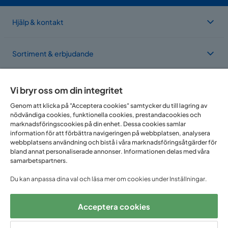
Hjälp & kontakt
Sortiment & erbjudande
Om Trademax
Vi bryr oss om din integritet
Genom att klicka på "Acceptera cookies" samtycker du till lagring av
nödvändiga cookies, funktionella cookies, prestandacookies och
Vi finns i flera länder
marknadsföringscookies på din enhet. Dessa cookies samlar
information för att förbättra navigeringen på webbplatsen, analysera
webbplatsens användning och bistå i våra marknadsföringsåtgärder för
bland annat personaliserade annonser. Informationen delas med våra
samarbetspartners.
Du kan anpassa dina val och läsa mer om cookies under Inställningar.
Acceptera cookies
Följ oss på: