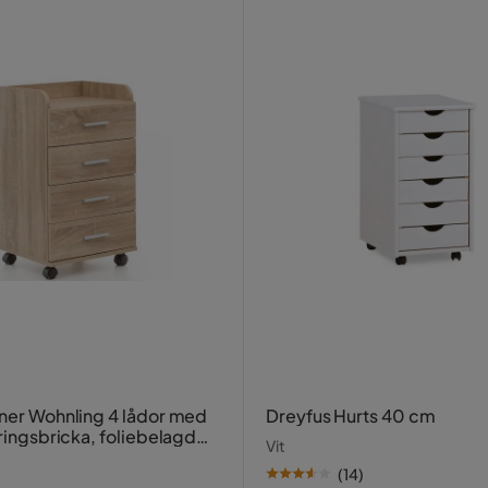
jner Wohnling 4 lådor med
Dreyfus Hurts 40 cm
aringsbricka, foliebelagd
Vit
, modern stil Sonoma
(
14
)