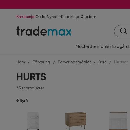
Kampanjer
Outlet
Nyheter
Reportage & guider
Möbler
Utemöbler
Trädgård
Hem
Förvaring
Förvaringsmöbler
Byrå
Hurtsar
HURTS
35 st produkter
Byrå