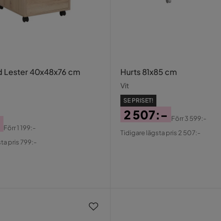
d Lester 40x48x76 cm
Hurts 81x85 cm
Vit
SE PRISET!
2 507:-
Förr
3 599:-
Pris
Original
Förr
1 199:-
Tidigare lägsta pris 2 507:-
al
Pris
ta pris 799:-