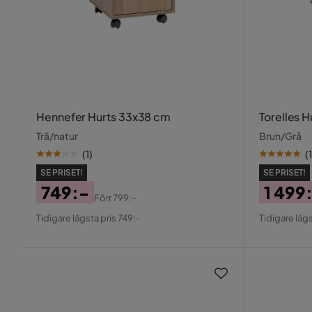
Hennefer Hurts 33x38 cm
Torelles 
Trä/natur
Brun/Grå
(
1
)
(
1
SE PRISET!
SE PRISET!
749:-
1 499
Förr
799:-
Pris
Original
Pris
Origin
Tidigare lägsta pris 749:-
Tidigare lägs
Pris
Pris