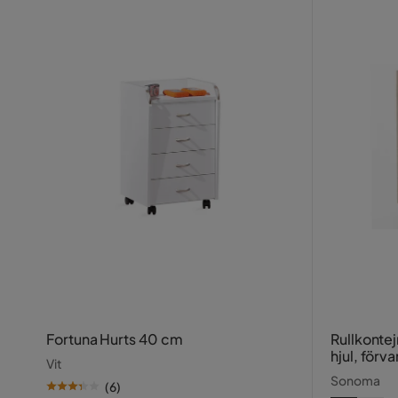
Fortuna Hurts 40 cm
Rullkonte
hjul, förv
Vit
spånskiva
Sonoma
(
6
)