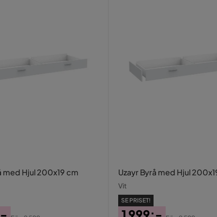
å med Hjul 200x19 cm
Uzayr Byrå med Hjul 200x
Vit
SE PRISET!
:-
1 999:-