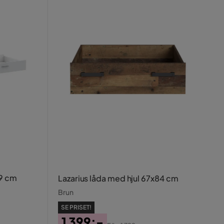
19 cm
Lazarius låda med hjul 67x84 cm
Brun
SE PRISET!
1 399:-