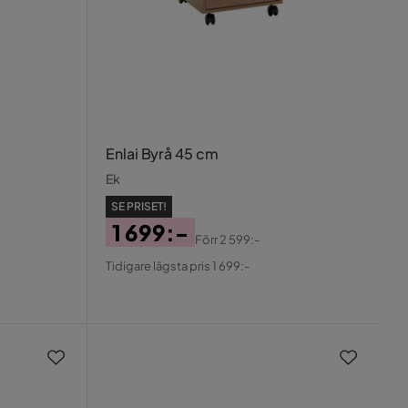
Enlai Byrå 45 cm
Ek
SE PRISET!
1 699:-
Förr
2 599:-
Pris
Original
Tidigare lägsta pris 1 699:-
Pris