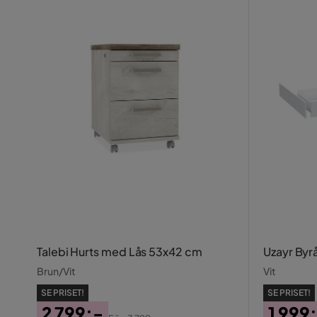
Talebi Hurts med Lås 53x42 cm
Uzayr Byr
Brun/Vit
Vit
SE PRISET!
SE PRISET!
2 799:-
1 999