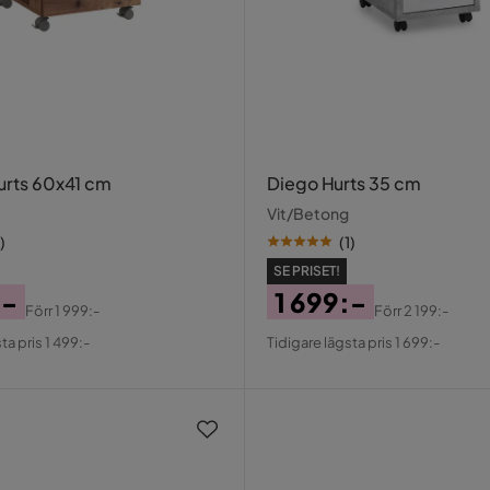
Hurts 60x41 cm
Diego Hurts 35 cm
Vit/Betong
)
(
1
)
SE PRISET!
:-
1 699:-
Förr
1 999:-
Förr
2 199:-
al
Pris
Original
ta pris 1 499:-
Tidigare lägsta pris 1 699:-
Pris