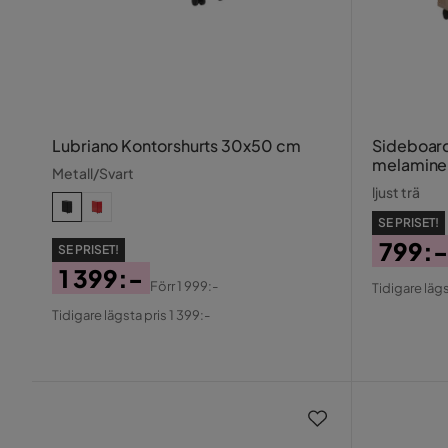
Lubriano Kontorshurts 30x50 cm
Sideboar
melamine
Metall/Svart
ljust trä
SE PRISET!
799:-
SE PRISET!
1 399:-
Pris
Origin
Förr
1 999:-
Tidigare lägs
Pris
Original
Pris
Tidigare lägsta pris 1 399:-
Pris