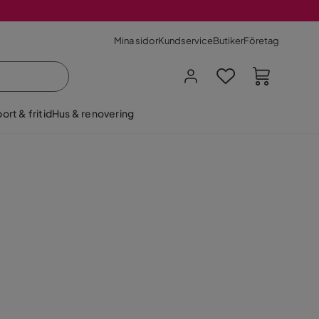
Mina sidor
Kundservice
Butiker
Företag
ort & fritid
Hus & renovering