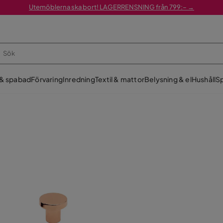
Utemöblerna ska bort! LAGERRENSNING från 799:– →
 & spabad
Förvaring
Inredning
Textil & mattor
Belysning & el
Hushåll
Sp