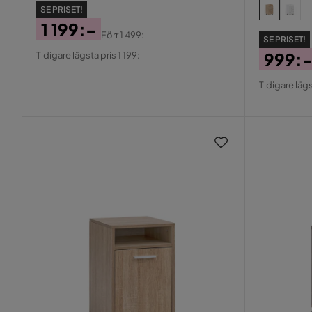
SE PRISET!
1 199:-
Förr
1 499:-
SE PRISET!
Pris
Original
999:
Tidigare lägsta pris 1 199:-
Pris
Pris
Origin
Tidigare lägs
Pris