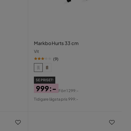
Markbo Hurts 33 cm
Vit
(
9
)
SE PRISET!
999:-
Förr
1 299:-
Pris
Original
Tidigare lägsta pris 999:-
Pris