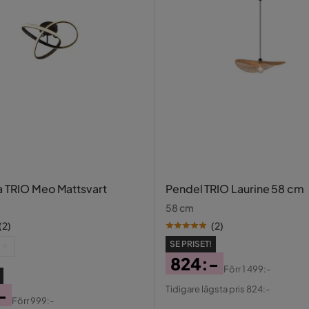
 TRIO Meo Mattsvart
Pendel TRIO Laurine 58 cm
58 cm
(
2
)
(
2
)
SE PRISET!
824:-
Förr
1 499:-
Pris
Original
Tidigare lägsta pris 824:-
-
Pris
Förr
999:-