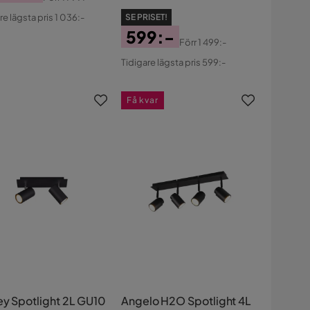
s
ginal
re lägsta pris 1 036:-
SE PRISET!
s
599:-
Förr
1 499:-
Pris
Original
Tidigare lägsta pris 599:-
Pris
Få kvar
 Spotlight 2L GU10
Angelo H2O Spotlight 4L