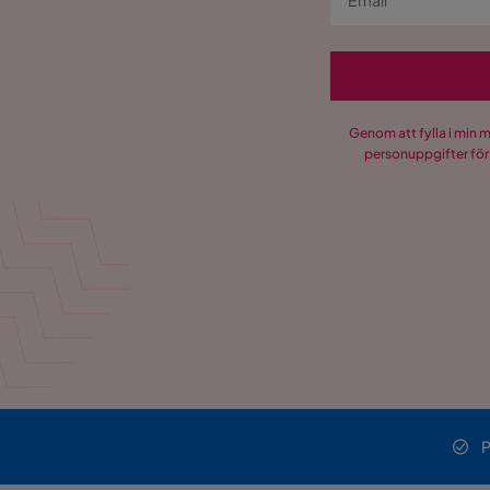
Genom att fylla i min 
personuppgifter för
P