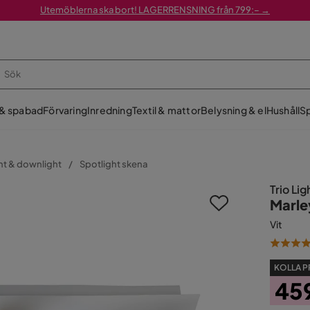
Utemöblerna ska bort! LAGERRENSNING från 799:– →
 & spabad
Förvaring
Inredning
Textil & mattor
Belysning & el
Hushåll
Sp
ht & downlight
Spotlight skena
Trio Lig
Marley
Vit
KOLLA P
45