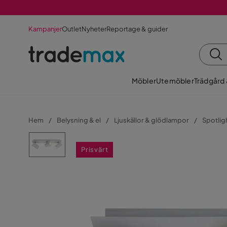
Kampanjer
Outlet
Nyheter
Reportage & guider
Möbler
Utemöbler
Trädgård
Hem
Belysning & el
Ljuskällor & glödlampor
Spotlig
Prisvärt