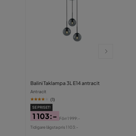
Takla
Balini Taklampa 3L E14 antracit
2-del
Antracit
(
1
)
SE PRISET!
1 103:-
Förr
1 999:-
SE PR
Pris
Original
Tidigare lägsta pris 1 103:-
44
Pris