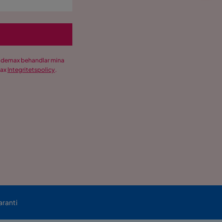
Trademax behandlar mina
max
Integritetspolicy
.
aranti