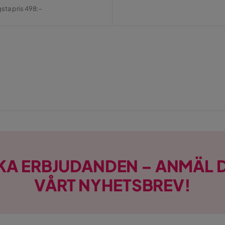
al
gsta pris 498:-
KA ERBJUDANDEN – ANMÄL D
VÅRT NYHETSBREV!