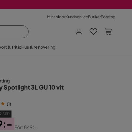
Mina sidor
Kundservice
Butiker
Företag
ort & fritid
Hus & renovering
hting
 Spotlight 3L GU 10 vit
(
1
)
RISET!
9:-
Förr
849:-