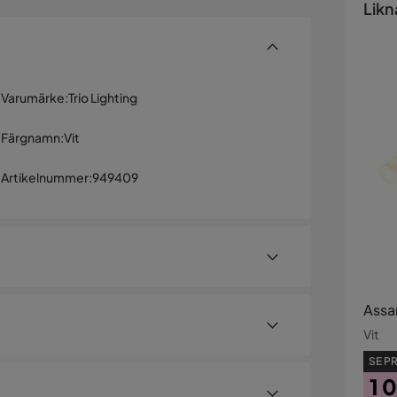
Likn
Varumärke
:
Trio Lighting
Färgnamn
:
Vit
Artikelnummer
:
949409
Assam
Vit
SE PR
1 