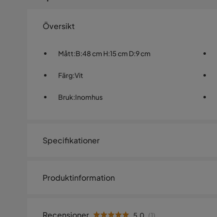
Översikt
Mått
:
B:48 cm H:15 cm D:9 cm
Färg
:
Vit
Bruk
:
Inomhus
Specifikationer
Artikelnummer:
949409
Produktinformation
Storlek
Höjd
15 cm
Recensioner
5.0
(
1
)