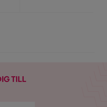
Pris
Ori
Tidiga
Pris
IG TILL