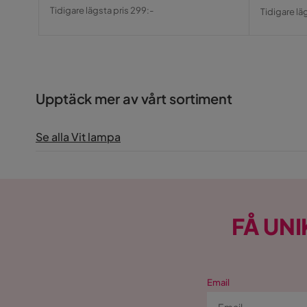
Pris
Original
Pris
Origin
Tidigare lägsta pris 299:-
Tidigare lä
Pris
Pris
Upptäck mer av vårt sortiment
Se alla Vit lampa
FÅ UNI
Email