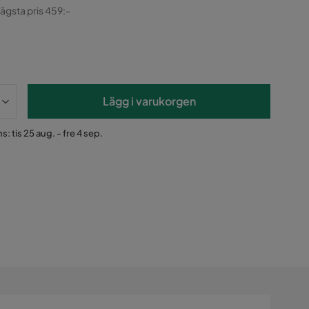
ginal
lägsta pris 459:-
Lägg i varukorgen
: tis 25 aug. - fre 4 sep.