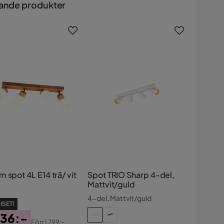
ande produkter
 spot 4L E14 trä/ vit
Spot TRIO Sharp 4-del,
Mattvit/guld
4-del, Mattvit/guld
ISET!
036:-
Förr
1 799:-