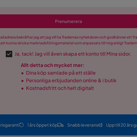
Prenumerera
mailadress bekräftar jag att jag vill ha Trademax nyhetsbrev och godkänner att 
 att kunna skicka marknadsföringsmaterial som anpassats till mig enligt Trade
Ja, tack! Jag vill även skapa ett konto till Mina sidor.
Allt detta och mycket mer:
•
Dina köp samlade på ett ställe
•
Personliga erbjudanden online & i butik
•
Kostnadsfritt och helt digitalt
risgaranti
1 års öppet köp
Snabb leverans
Upp till 20 års g