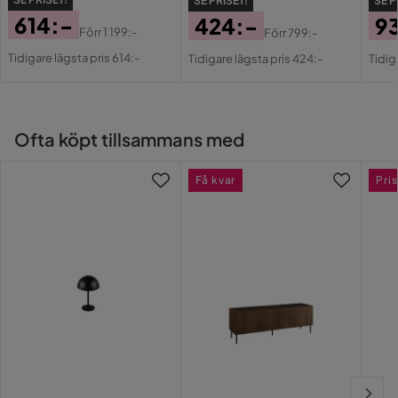
SE PRISET!
SE P
614:-
424:-
9
Inomhusbruk
Ja
Förr
1 199:-
Förr
799:-
Pris
Original
Pris
Original
Pri
Or
Tidigare lägsta pris 614:-
Tidigare lägsta pris 424:-
Tidig
Energimärkning
Ja
Pris
Pris
Pri
Ofta köpt tillsammans med
Få kvar
Pris