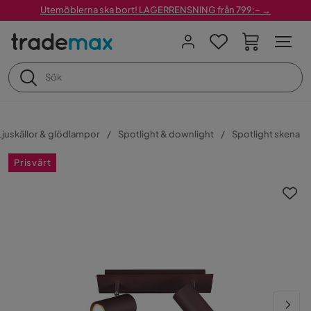
Utemöblerna ska bort! LAGERRENSNING från 799:– →
Ljuskällor & glödlampor
Spotlight & downlight
Spotlight skena
Prisvärt