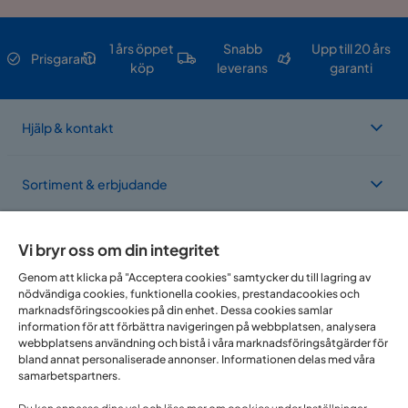
1 års öppet
Snabb
Upp till 20 års
Prisgaranti
köp
leverans
garanti
Hjälp & kontakt
Sortiment & erbjudande
Om Trademax
Vi bryr oss om din integritet
Genom att klicka på "Acceptera cookies" samtycker du till lagring av
nödvändiga cookies, funktionella cookies, prestandacookies och
Vi finns i flera länder
marknadsföringscookies på din enhet. Dessa cookies samlar
information för att förbättra navigeringen på webbplatsen, analysera
webbplatsens användning och bistå i våra marknadsföringsåtgärder för
bland annat personaliserade annonser. Informationen delas med våra
samarbetspartners.