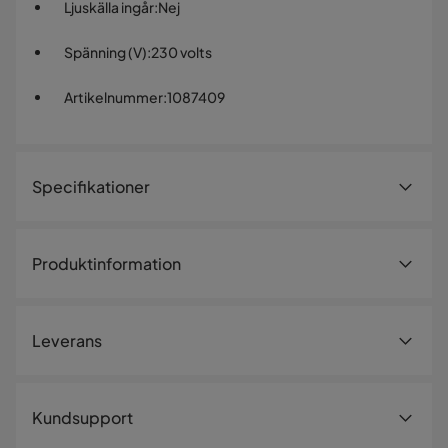
Ljuskälla ingår
:
Nej
Spänning (V)
:
230 volts
Artikelnummer
:
1087409
Specifikationer
Artikelnummer:
1087409
Produktinformation
Storlek
Höjd
15 cm
Leverans
Bredd
30 cm
Övrigt
Leveranssätt
Kundsupport