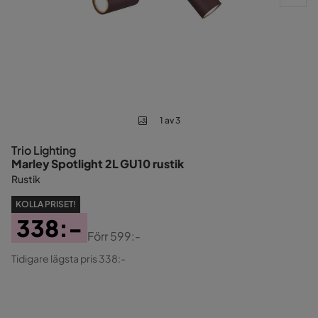
1 av 3
Trio Lighting
Marley Spotlight 2L GU10 rustik
Rustik
KOLLA PRISET!
338:-
Förr
599:-
Pris
Original
Tidigare lägsta pris 338:-
Pris