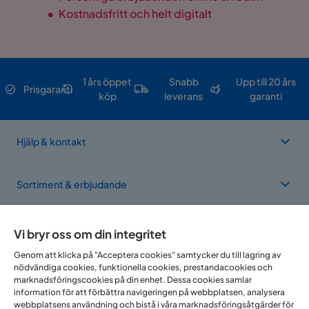
•
Kostnadsfritt och helt digitalt
1 års öppet
Snabb
Upp till 20 års
Prisgaranti
köp
leverans
garanti
Hjälp & kontakt
Sortiment & erbjudande
Om Trademax
Vi bryr oss om din integritet
Genom att klicka på "Acceptera cookies" samtycker du till lagring av
nödvändiga cookies, funktionella cookies, prestandacookies och
Vi finns i flera länder
marknadsföringscookies på din enhet. Dessa cookies samlar
information för att förbättra navigeringen på webbplatsen, analysera
webbplatsens användning och bistå i våra marknadsföringsåtgärder för