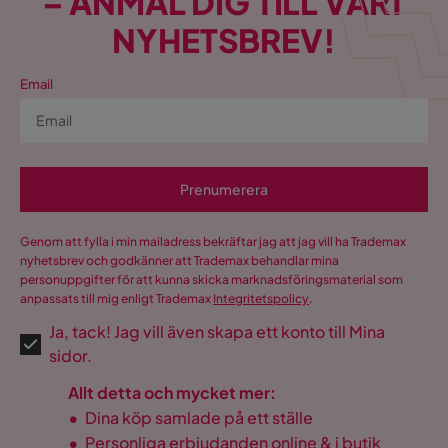
– ANMÄL DIG TILL VÅRT
NYHETSBREV!
Email
Prenumerera
Genom att fylla i min mailadress bekräftar jag att jag vill ha Trademax
nyhetsbrev och godkänner att Trademax behandlar mina
personuppgifter för att kunna skicka marknadsföringsmaterial som
anpassats till mig enligt Trademax
Integritetspolicy
.
Ja, tack! Jag vill även skapa ett konto till Mina
sidor.
Allt detta och mycket mer:
•
Dina köp samlade på ett ställe
•
Personliga erbjudanden online & i butik