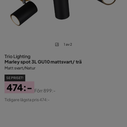
1 av 2
Trio Lighting
Marley spot 3L GU10 mattsvart/ trä
Matt svart/Natur
SE PRISET!
474:-
Förr
899:-
Pris
Original
Tidigare lägsta pris 474:-
Pris