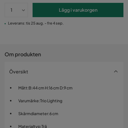
Lägg i varukorgen
Leverans: tis 25 aug. - fre 4 sep.
Om produkten
Översikt
Mått
:
B:44 cm H:16 cm D:9 cm
Varumärke
:
Trio Lighting
Skärmdiameter
:
6 cm
Materialtyp
:
Trä