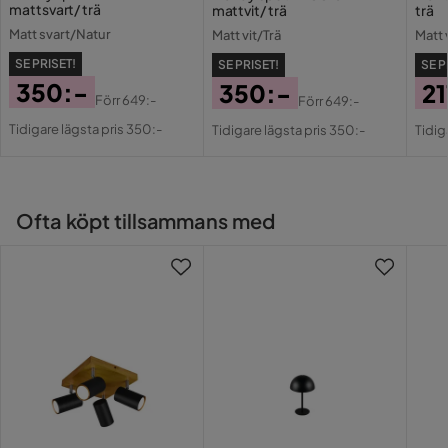
mattsvart/ trä
mattvit/ trä
trä
Energieffektivitetsklass
A++-E
Matt svart/Natur
Matt vit/Trä
Matt 
SE PRISET!
SE PRISET!
SE P
Utomhusbruk
Nej
350:-
350:-
21
Förr
649:-
Förr
649:-
Pris
Original
Pris
Original
Pri
Or
Effekt (W)
35 W
Tidigare lägsta pris 350:-
Tidigare lägsta pris 350:-
Tidig
Pris
Pris
Pri
Bruk
Inomhus
Sockel
GU10
Ofta köpt tillsammans med
Kvicksilver
Nej
Serie
LED
Nej
Inomhusbruk
Ja
Energimärkning
Ja