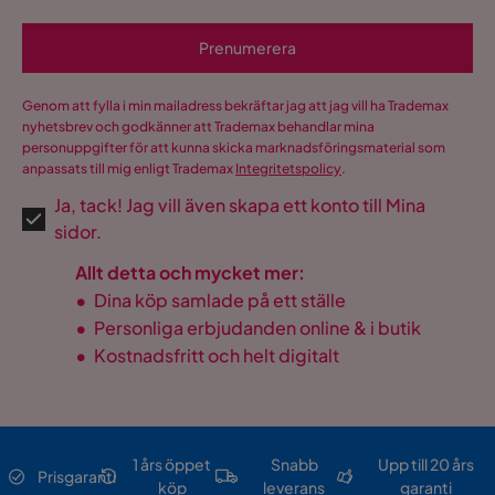
Prenumerera
Genom att fylla i min mailadress bekräftar jag att jag vill ha Trademax
nyhetsbrev och godkänner att Trademax behandlar mina
personuppgifter för att kunna skicka marknadsföringsmaterial som
anpassats till mig enligt Trademax
Integritetspolicy
.
Ja, tack! Jag vill även skapa ett konto till Mina
sidor.
Allt detta och mycket mer:
•
Dina köp samlade på ett ställe
•
Personliga erbjudanden online & i butik
•
Kostnadsfritt och helt digitalt
1 års öppet
Snabb
Upp till 20 års
Prisgaranti
köp
leverans
garanti