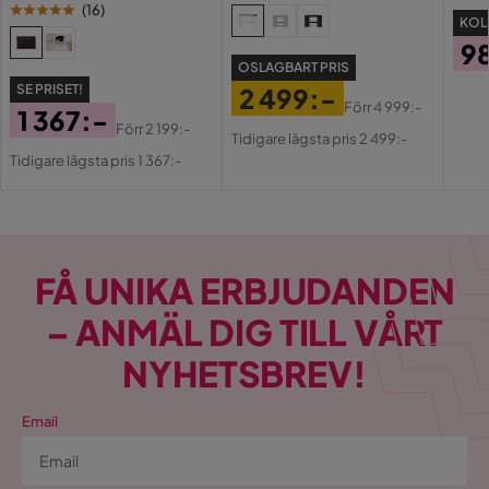
(
16
)
KOLL
9
OSLAGBART PRIS
Pri
SE PRISET!
2 499:-
Förr
4 999:-
1 367:-
Pris
Original
Förr
2 199:-
Tidigare lägsta pris 2 499:-
Pris
Original
Pris
Tidigare lägsta pris 1 367:-
Pris
FÅ UNIKA ERBJUDANDEN
– ANMÄL DIG TILL VÅRT
NYHETSBREV!
Email