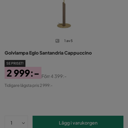
1 av 5
Golvlampa Eglo Santandria Cappuccino
SE PRISET!
2 999:-
Förr
4 399:-
Pris
Original
Tidigare lägsta pris 2 999:-
Pris
Lägg i varukorgen