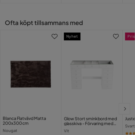
Pri
Ofta köpt tillsammans med
Nyhet
Pris
Blanca Flatvävd Matta
Glow Stort sminkbord med
Juste
200x300 cm
glasskiva - Förvaring med
Svart
lådor och fack 120 cm
Nougat
Vit