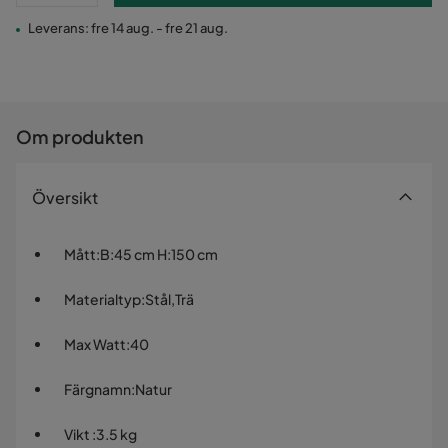
Leverans: fre 14 aug. - fre 21 aug.
Om produkten
Översikt
Mått
:
B:45 cm H:150 cm
Materialtyp
:
Stål,Trä
Max Watt
:
40
Färgnamn
:
Natur
Vikt
:
3.5 kg