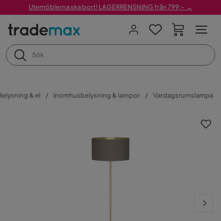
Utemöblerna ska bort! LAGERRENSNING från 799:– →
Belysning & el
Inomhusbelysning & lampor
Vardagsrumslampa