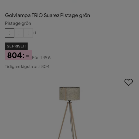
Golvlampa TRIO Suarez Pistage grön
Pistage grön
+1
SE PRISET!
804:-
Förr
1 499:-
Pris
Original
Tidigare lägsta pris 804:-
Pris