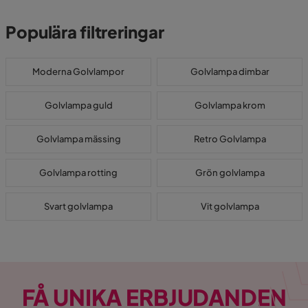
Populära filtreringar
Moderna Golvlampor
Golvlampa dimbar
Golvlampa guld
Golvlampa krom
Golvlampa mässing
Retro Golvlampa
Golvlampa rotting
Grön golvlampa
Svart golvlampa
Vit golvlampa
FÅ UNIKA ERBJUDANDEN