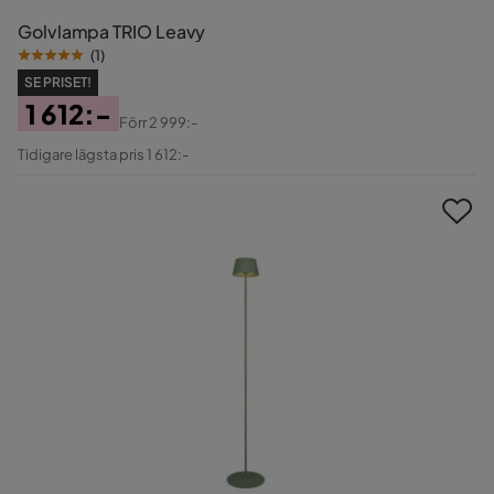
Golvlampa TRIO Leavy
(
1
)
SE PRISET!
1 612:-
Förr
2 999:-
Pris
Original
Tidigare lägsta pris 1 612:-
Pris