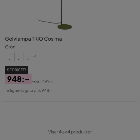
Golvlampa TRIO Cosima
Grön
+1
SE PRISET!
948:-
Förr
1 499:-
Pris
Original
Tidigare lägsta pris 948:-
Pris
Visar
4
av
4
produkter