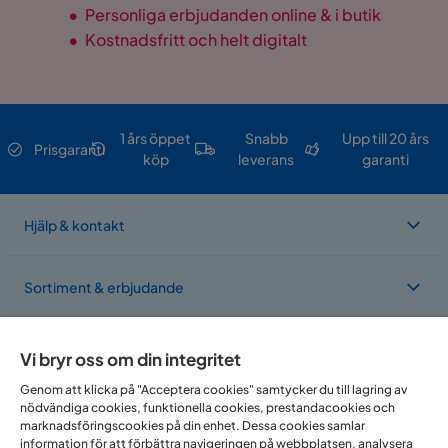
•
Personliga erbjudanden online & i butik
•
Kostnadsfritt och helt digitalt
1 års öppet
Snabb
Upp till 20 års
Prisgaranti
köp
leverans
garanti
Hjälp & kontakt
Sortiment & erbjudande
Om Trademax
Vi bryr oss om din integritet
Genom att klicka på "Acceptera cookies" samtycker du till lagring av
nödvändiga cookies, funktionella cookies, prestandacookies och
Vi finns i flera länder
marknadsföringscookies på din enhet. Dessa cookies samlar
information för att förbättra navigeringen på webbplatsen, analysera