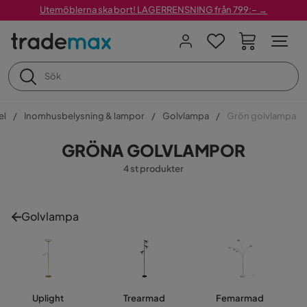
Utemöblerna ska bort! LAGERRENSNING från 799:– →
el
Inomhusbelysning & lampor
Golvlampa
Grön golvlampa
GRÖNA GOLVLAMPOR
4 st produkter
Golvlampa
Uplight
Trearmad
Femarmad