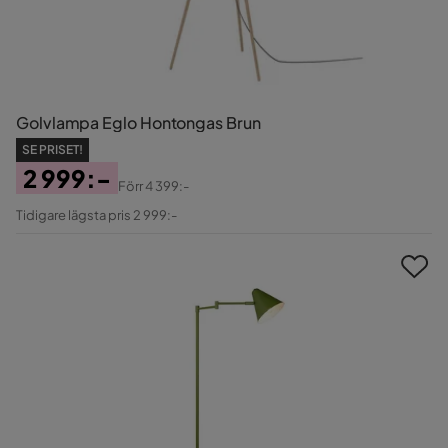
Golvlampa Eglo Hontongas Brun
SE PRISET!
2 999:-
Förr
4 399:-
Pris
Original
Tidigare lägsta pris 2 999:-
Pris