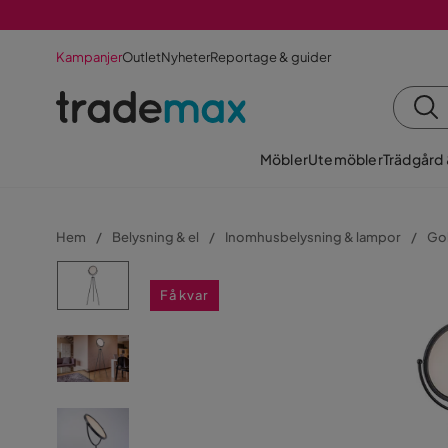
Kampanjer
Outlet
Nyheter
Reportage & guider
Möbler
Utemöbler
Trädgård
Hem
Belysning & el
Inomhusbelysning & lampor
Go
Få kvar