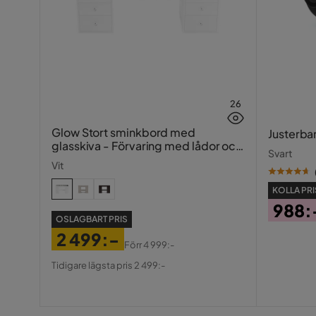
26
Glow Stort sminkbord med
Justerba
glasskiva - Förvaring med lådor och
Svart
fack 120 cm
Vit
KOLLA PRI
988:
OSLAGBART PRIS
Pris
2 499:-
Förr
4 999:-
Pris
Original
Tidigare lägsta pris 2 499:-
Pris