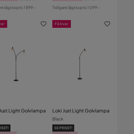
s
ginal
Pris
Original
re lägsta pris 1 899:-
Tidigare lägsta pris 1 099:-
s
Pris
var
Få kvar
 Just Light Golvlampa
Loki Just Light Golvlampa
Black
ISET!
SE PRISET!