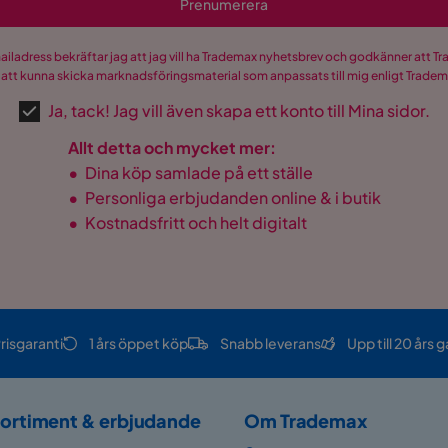
Prenumerera
mailadress bekräftar jag att jag vill ha Trademax nyhetsbrev och godkänner att 
 att kunna skicka marknadsföringsmaterial som anpassats till mig enligt Trade
Ja, tack! Jag vill även skapa ett konto till Mina sidor.
Allt detta och mycket mer:
•
Dina köp samlade på ett ställe
•
Personliga erbjudanden online & i butik
•
Kostnadsfritt och helt digitalt
risgaranti
1 års öppet köp
Snabb leverans
Upp till 20 års g
ortiment & erbjudande
Om Trademax