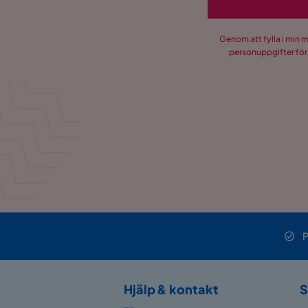
Genom att fylla i min 
personuppgifter för
P
Hjälp & kontakt
S