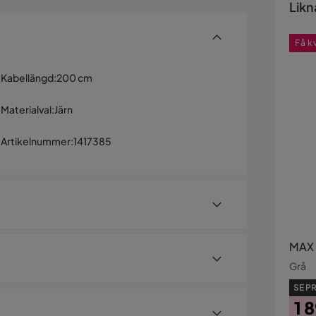
Likn
Få k
Kabellängd
:
200 cm
Materialval
:
Järn
Artikelnummer
:
1417385
MAX 
Grå
SE PR
1 