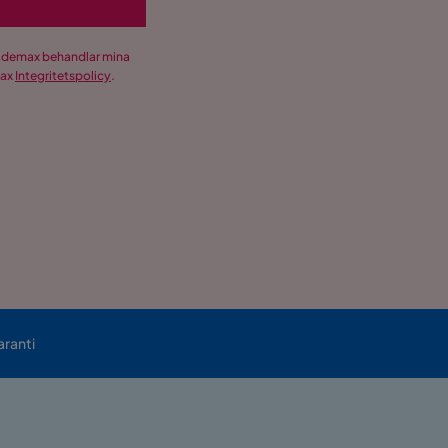
Trademax behandlar mina
max
Integritetspolicy
.
aranti