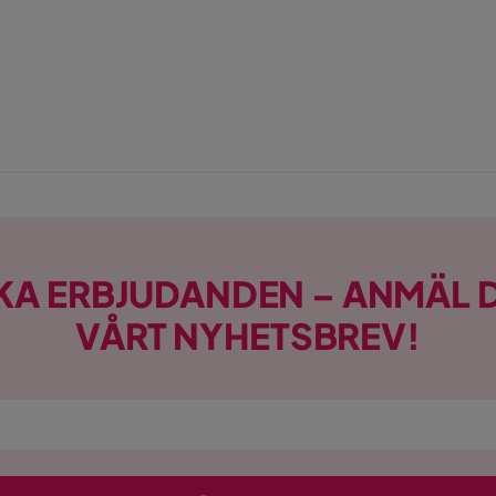
KA ERBJUDANDEN – ANMÄL D
VÅRT NYHETSBREV!