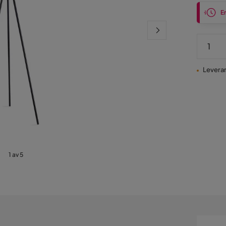
En
Leveran
1 av 5