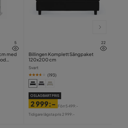
5
22
Hasin
 cm med
Billingen Komplett Sängpaket
ood
120x200 cm
Traver
Svart
(
193
)
SE PR
OSLAGBART PRIS
99
2 999:-
Pris
Ori
Förr
5 499:-
Tidiga
Pris
Original
Pris
Tidigare lägsta pris 2 999:-
Pris