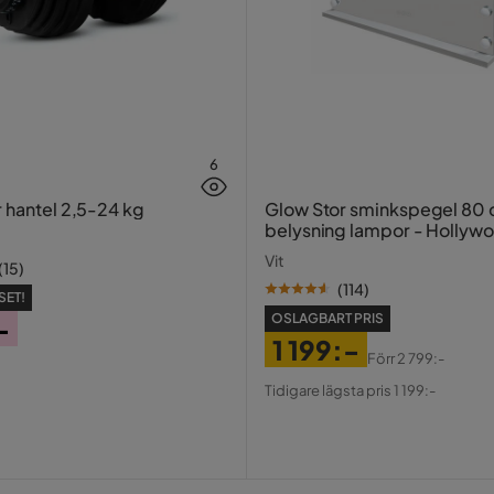
6
r hantel 2,5-24 kg
Glow Stor sminkspegel 80
belysning lampor - Hollyw
spegel med USB-charging
Vit
(
15
)
(
114
)
SET!
OSLAGBART PRIS
-
1 199:-
Förr
2 799:-
Pris
Original
Tidigare lägsta pris 1 199:-
Pris