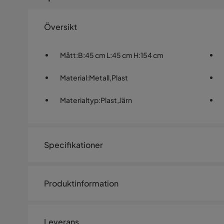
Översikt
Mått
:
B:45 cm L:45 cm H:154 cm
Material
:
Metall,Plast
Materialtyp
:
Plast,Järn
Specifikationer
Artikelnummer:
1417385
Produktinformation
Storlek
CARL golvlampa - Svart
Kabellängd
200 cm
Leverans