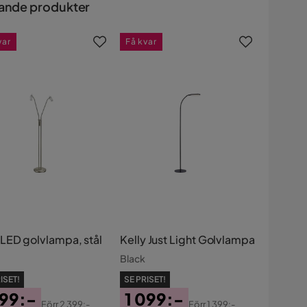
ande produkter
var
Få kvar
LED golvlampa, stål
Kelly Just Light Golvlampa
Black
ISET!
SE PRISET!
899:-
1 099:-
Förr
2 399:-
Förr
1 399:-