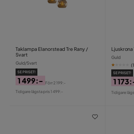
Taklampa Elanorstead Tre Rany /
Ljuskrona
Svart
Guld
Guld/Svart
(
1
SE PRISET!
SE PRISET!
1 499:-
1 173:
Förr
2 199:-
Pris
Original
Pris
Origin
Tidigare lägsta pris 1 499:-
Tidigare lägs
Pris
Pris