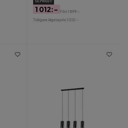
SE PRISET!
1 012:-
Förr
1 899:-
Pris
Original
Tidigare lägsta pris 1 012:-
Pris