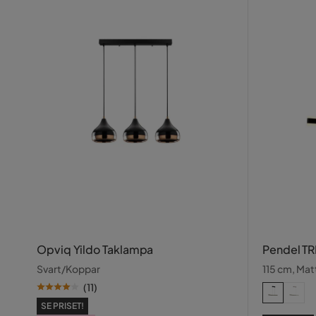
Opviq Yildo Taklampa
Pendel TR
Svart/Koppar
115 cm, Mat
(
11
)
SE PRISET!