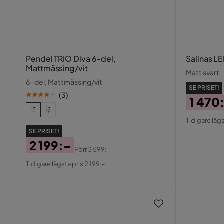
Pendel TRIO Diva 6-del,
Salinas L
Mattmässing/vit
Matt svart
6-del, Mattmässing/vit
SE PRISET!
(
3
)
1 470
Pris
Origin
Tidigare lägs
Pris
SE PRISET!
2 199:-
Förr
3 599:-
Pris
Original
Tidigare lägsta pris 2 199:-
Pris