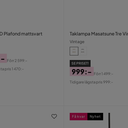
ED Plafond mattsvart
Taklampa Masatsune Tre Vi
Vintage
:-
Förr
2 599:-
SE PRISET!
al
ta pris 1 470:-
999:-
Förr
1 499:-
Pris
Original
Tidigare lägsta pris 999:-
Pris
Få kvar
Nyhet