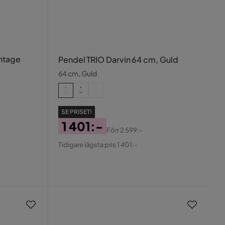
ntage
Pendel TRIO Darvin 64 cm, Guld
64 cm, Guld
SE PRISET!
1 401:-
Förr
2 599:-
Pris
Original
Tidigare lägsta pris 1 401:-
Pris