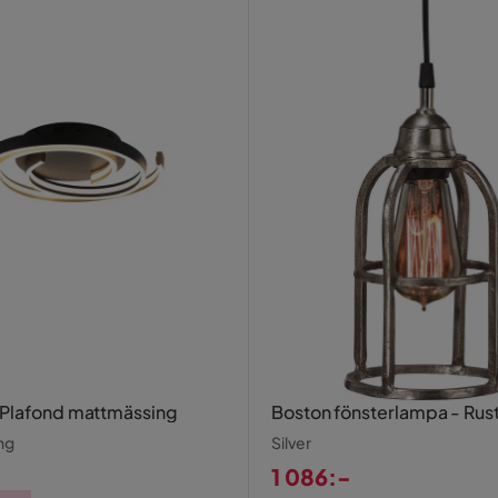
Plafond mattmässing
Boston fönsterlampa - Rusti
ng
Silver
1 086:-