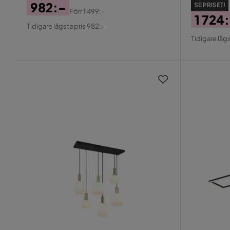
982:-
SE PRISET!
Förr
1 499:-
1 724
Pris
Original
Tidigare lägsta pris 982:-
Pris
Origin
Pris
Tidigare lägs
Pris