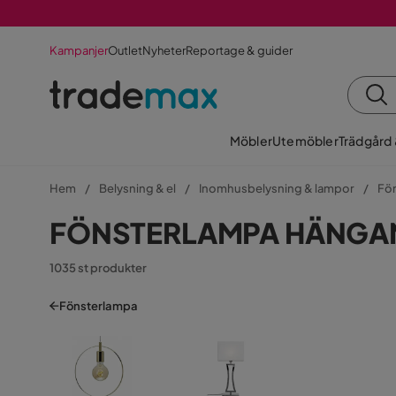
Kampanjer
Outlet
Nyheter
Reportage & guider
Möbler
Utemöbler
Trädgård
Hem
Belysning & el
Inomhusbelysning & lampor
Fö
FÖNSTERLAMPA HÄNGA
1035 st produkter
Fönsterlampa