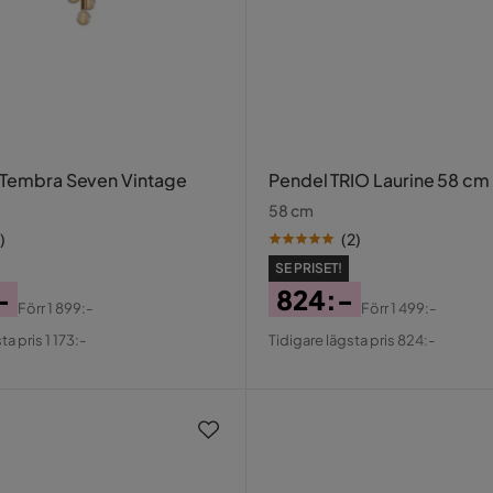
 Tembra Seven Vintage
Pendel TRIO Laurine 58 cm
58 cm
)
(
2
)
SE PRISET!
-
824:-
Förr
1 899:-
Förr
1 499:-
al
Pris
Original
ta pris 1 173:-
Tidigare lägsta pris 824:-
Pris