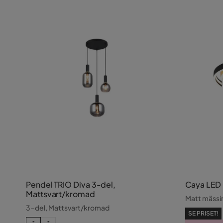
Pendel TRIO Diva 3-del,
Caya LED 
Mattsvart/kromad
Matt mässi
3-del, Mattsvart/kromad
SE PRISET!