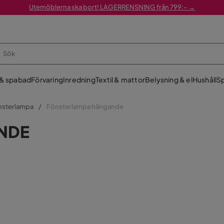
Utemöblerna ska bort! LAGERRENSNING från 799:– →
 & spabad
Förvaring
Inredning
Textil & mattor
Belysning & el
Hushåll
Sp
nsterlampa
Fönsterlampa hängande
NDE