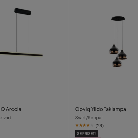
IO Arcola
Opviq Yildo Taklampa
tsvart
Svart/Koppar
(
23
)
SE PRISET!