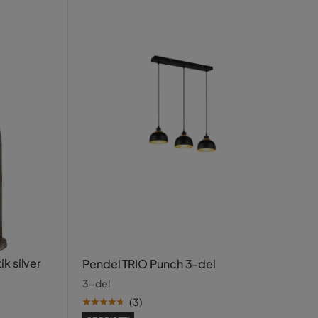
k silver
Pendel TRIO Punch 3-del
3-del
(
3
)