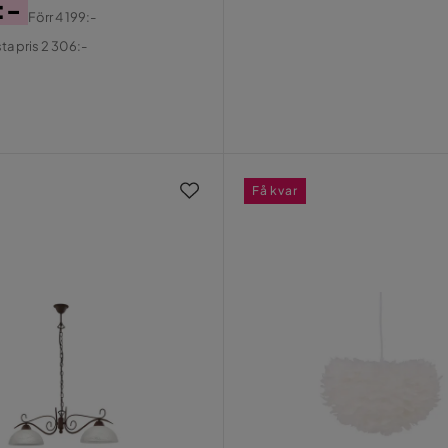
Pris
:-
Förr
4 199:-
al
ta pris 2 306:-
Få kvar