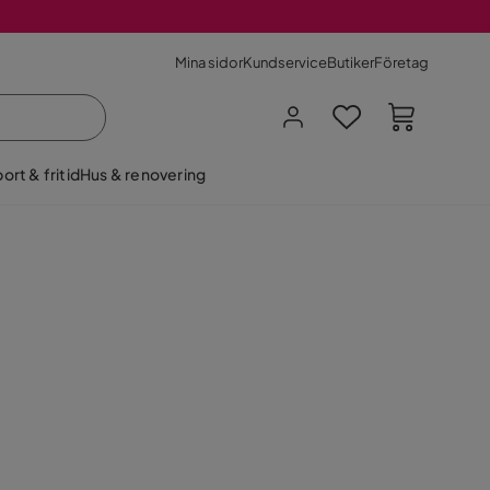
Mina sidor
Kundservice
Butiker
Företag
ort & fritid
Hus & renovering