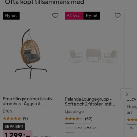
Ofta köpt tillsammans med
2 månader sedan
2
Nyhet
Få kvar
Nyhet
Selin
S
Den är helt okej. Det hade varit bra om man kunde
kombinera olika färger. Det finns inte heller något extra
tyg­tak att köpa.
3 månader sedan
3
Heléne
H
Den är lite klen
Etna Hängstol med stativ
Pelanda Loungegrupp -
Lucy
2 månader sedan
utomhus - Äggstol i
Soffa och 2 fåtöljer i stål
Greig
konstrotting
soffbord med frostad
Brun
Ljusbeige
art
glasskiva
Sahra M
SM
(
9
)
(
52
)
SE PRISET!
+2
Helt fantastisk pergola, dock en väldigt svår beskrivning
1 299:-