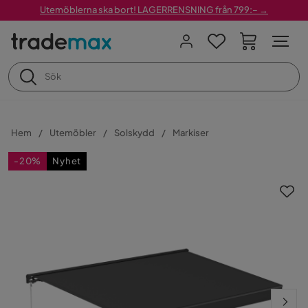
Utemöblerna ska bort! LAGERRENSNING från 799:– →
Hem
Utemöbler
Solskydd
Markiser
-20%
Nyhet