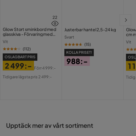
ditt utomhusområde. Njut av komfort och stil året runt
med denna premium-markis.
22
Glow Stort sminkbord med
Justerbar hantel 2,5-24 kg
Glow
glasskiva - Förvaring med
cm m
Svart
lådor och fack 120 cm
Holl
Vit
Vit
USB-
(
15
)
(
112
)
KOLLA PRISET!
OSLAGBART PRIS
OSL
988:-
2 499:-
1 
Pris
Förr
4 999:-
Pris
Original
Pri
Or
Tidigare lägsta pris 2 499:-
Tidig
Pris
Pri
Upptäck mer av vårt sortiment