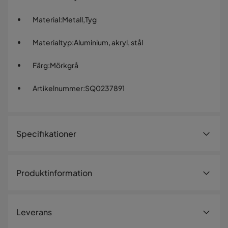
Material
:
Metall,Tyg
Materialtyp
:
Aluminium, akryl, stål
Färg
:
Mörkgrå
Artikelnummer
:
SQ0237891
Specifikationer
Artikelnummer:
SQ0237891
Produktinformation
Storlek
Bredd
295 cm
Modern och praktisk fullkassett-markis i
Leverans
mörkgrå nyans
Längd
295 cm