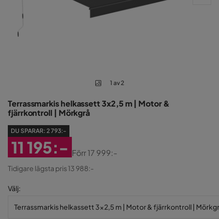
1 av 2
Terrassmarkis helkassett 3x2,5 m | Motor &
fjärrkontroll | Mörkgrå
DU SPARAR:
2 793:-
11 195:-
Förr
17 999:-
Rabatterat
Original
Tidigare lägsta pris 13 988:-
Pris
Pris
Välj
:
Terrassmarkis helkassett 3x2,5 m | Motor & fjärrkontroll | Mörkg