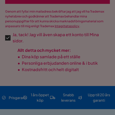
Genom att fylla i min mailadress bekräftar jag att jag vill ha Trademax
nyhetsbrev och godkänner att Trademax behandlar mina
personuppgifter för att kunna skicka marknadsföringsmaterial som
anpassats till mig enligt Trademax
Integritetspolicy
.
Ja, tack! Jag vill även skapa ett konto till Mina
sidor.
Allt detta och mycket mer:
•
Dina köp samlade på ett ställe
•
Personliga erbjudanden online & i butik
•
Kostnadsfritt och helt digitalt
1 års öppet
Snabb
Upp till 20 års
Prisgaranti
köp
leverans
garanti