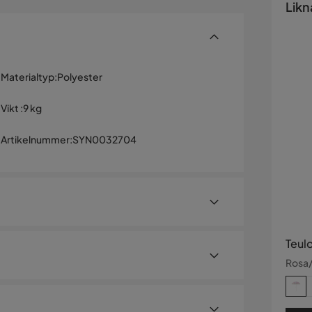
Likn
Materialtyp
:
Polyester
Vikt
:
9 kg
Artikelnummer
:
SYN0032704
Teul
Rosa/
skugga och förhöjer utseendet på din uteplats.
m ger solskydd och lång livslängd. Stången är