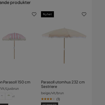
ande produkter
Nyhet
on Parasoll 150 cm
Parasoll utomhus 232 cm
Sestriere
Vit/Ljusbrun
beige/vit/brun
+1
(
1
)