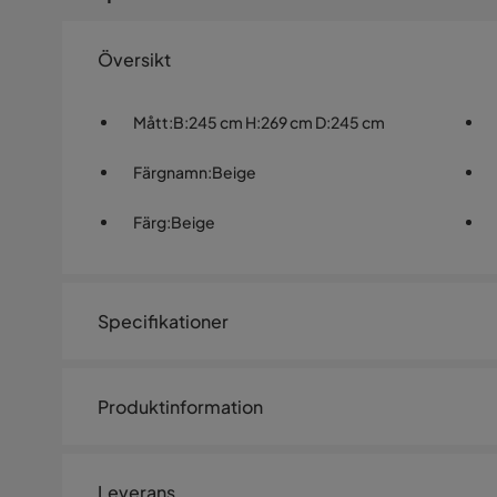
Översikt
Mått
:
B:245 cm H:269 cm D:245 cm
Färgnamn
:
Beige
Färg
:
Beige
Specifikationer
Artikelnummer:
SYN0032704
Produktinformation
Storlek
Detta parasoll kombinerar funktionalitet med stil, ger 
Höjd
269 cm
Det är tillverkat av UV- och rostbeständigt material so
Leverans