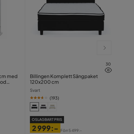
30
Hasin
 cm med
Billingen Komplett Sängpaket
ood
120x200 cm
Traver
Svart
(
193
)
SE PR
OSLAGBART PRIS
99
2 999:-
Pris
Ori
Förr
5 499:-
Tidiga