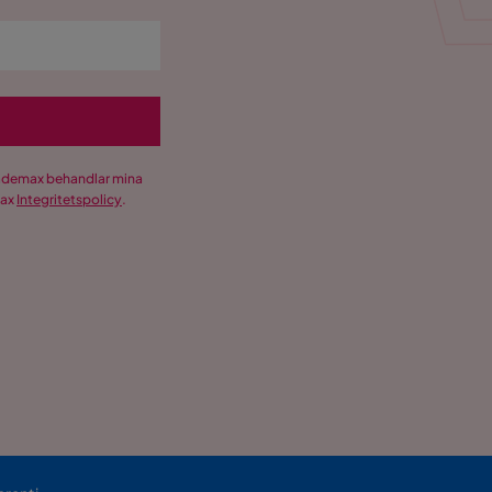
Trademax behandlar mina
max
Integritetspolicy
.