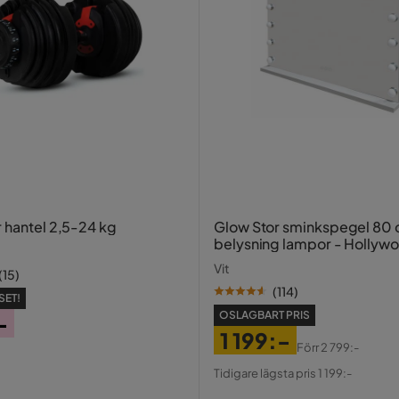
r hantel 2,5-24 kg
Glow Stor sminkspegel 80
belysning lampor - Hollyw
spegel med USB-charging
Vit
(
15
)
(
114
)
SET!
OSLAGBART PRIS
-
1 199:-
Förr
2 799:-
Pris
Original
Tidigare lägsta pris 1 199:-
Pris