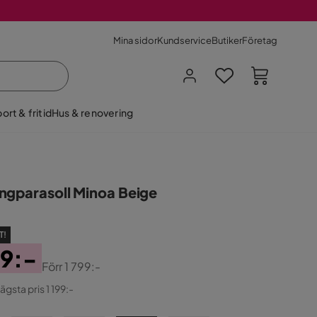
Mina sidor
Kundservice
Butiker
Företag
ort & fritid
Hus & renovering
ngparasoll Minoa Beige
T!
99:-
Förr
1 799:-
ginal
ägsta pris 1 199:-