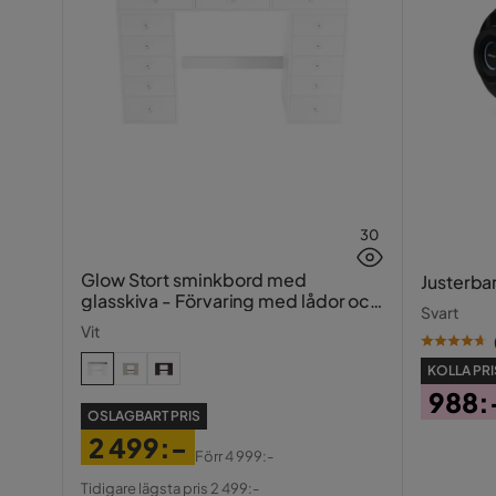
30
Glow Stort sminkbord med
Justerba
glasskiva - Förvaring med lådor och
Svart
fack 120 cm
Vit
KOLLA PRI
988:
OSLAGBART PRIS
Pris
2 499:-
Förr
4 999:-
Pris
Original
Tidigare lägsta pris 2 499:-