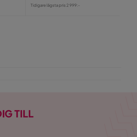
Pris
Original
Pris
Tidigare lägsta pris 2 999:-
Pris
IG TILL