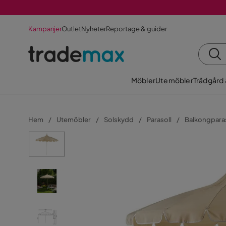
Kampanjer
Outlet
Nyheter
Reportage & guider
Möbler
Utemöbler
Trädgård
Hem
Utemöbler
Solskydd
Parasoll
Balkongparas