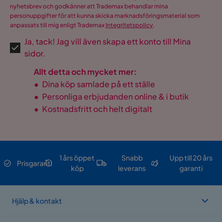
nyhetsbrev och godkänner att Trademax behandlar mina
personuppgifter för att kunna skicka marknadsföringsmaterial som
anpassats till mig enligt Trademax
Integritetspolicy
.
Ja, tack! Jag vill även skapa ett konto till Mina
sidor.
Allt detta och mycket mer:
•
Dina köp samlade på ett ställe
•
Personliga erbjudanden online & i butik
•
Kostnadsfritt och helt digitalt
1 års öppet
Snabb
Upp till 20 års
Prisgaranti
köp
leverans
garanti
Hjälp & kontakt