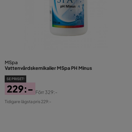
MSpa
Vattenvårdskemikalier MSpa PH Minus
SE PRISET!
229:-
Förr
329:-
Pris
Original
Tidigare lägsta pris 229:-
Pris