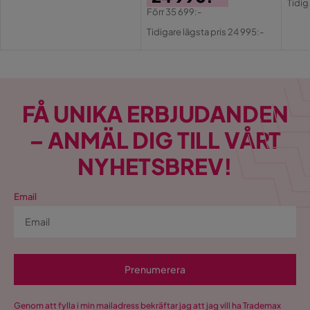
Pris
Tidig
Pri
Förr
35 699:-
Pris
Original
Tidigare lägsta pris 24 995:-
Pris
FÅ UNIKA ERBJUDANDEN
– ANMÄL DIG TILL VÅRT
NYHETSBREV!
Email
Prenumerera
Genom att fylla i min mailadress bekräftar jag att jag vill ha Trademax