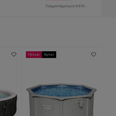
Pris
Original
Tidigare lägsta pris 8 878:-
Pris
Få kvar
Nyhet
Prisv