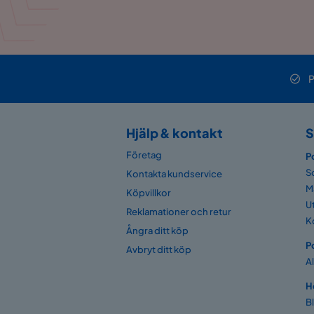
P
Hjälp & kontakt
S
Företag
P
S
Kontakta kundservice
M
Köpvillkor
U
Reklamationer och retur
K
Ångra ditt köp
P
Avbryt ditt köp
A
H
B