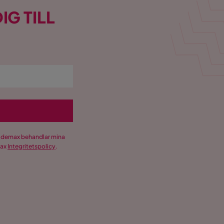
IG TILL
Trademax behandlar mina
max
Integritetspolicy
.