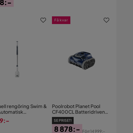
8:-
s
Få kvar
ell rengöring Swim &
Poolrobot Planet Pool
Automatisk
CF400CL Batteridriven
sugare för spabad
80 W
99:-
SE PRISET!
pooler
s
8 878:-
Förr
14 999:-