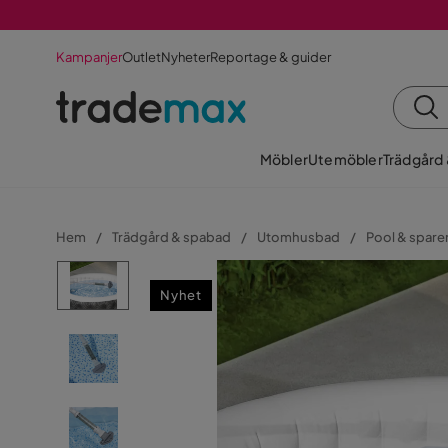
Kampanjer
Outlet
Nyheter
Reportage & guider
Möbler
Utemöbler
Trädgård
Hem
Trädgård & spabad
Utomhusbad
Pool & spar
Nyhet