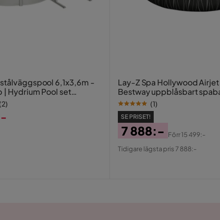
stålväggspool 6,1x3,6m -
Lay-Z Spa Hollywood Airjet 
p | Hydrium Pool set
Bestway uppblåsbart spab
personer
(
2
)
(
1
)
:-
SE PRISET!
7 888:-
Förr
15 499:-
Pris
Original
Tidigare lägsta pris 7 888:-
Pris