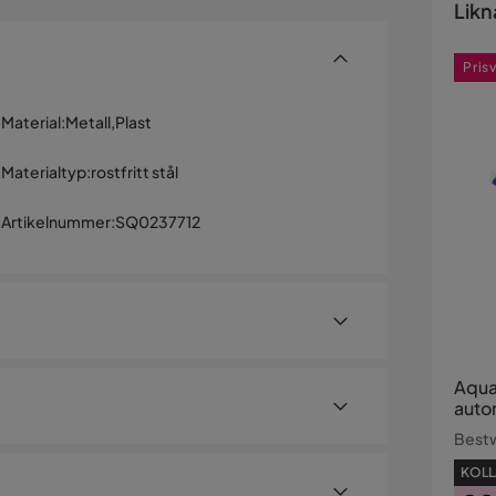
Likn
Pris
Material
:
Metall,Plast
Materialtyp
:
rostfritt stål
Artikelnummer
:
SQ0237712
Aqua
auto
poo
Best
Best
tendammsugare
t
KOLL