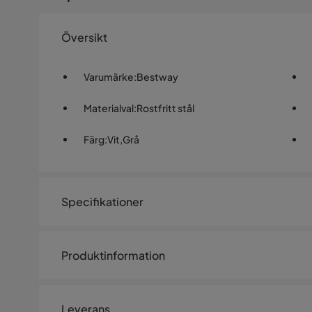
Översikt
Varumärke
:
Bestway
Materialval
:
Rostfritt stål
Färg
:
Vit,Grå
Specifikationer
Artikelnummer:
SQ0237712
Produktinformation
Material
Lay-Z-Spa sladdlös undervat
Material
Metall,Plas
Leverans