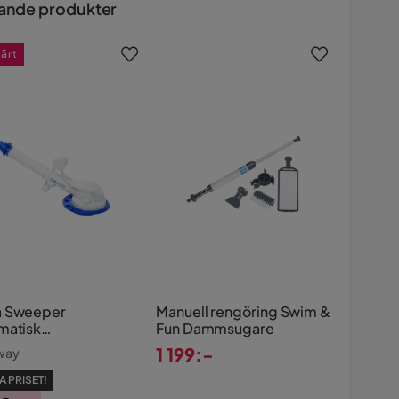
ande produkter
värt
 Sweeper
Manuell rengöring Swim &
matisk
Fun Dammsugare
ldammsugare
1 199:-
way
way Vit
Pris
A PRISET!