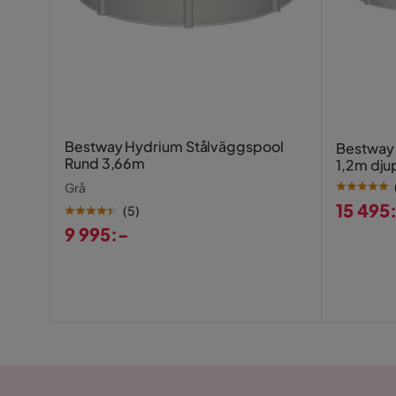
Bestway Hydrium Stålväggspool
Bestway 
Rund 3,66m
1,2m dju
(56369)
Grå
15 495
(
5
)
Pris
9 995:-
Pris