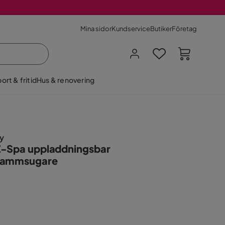
Mina sidor
Kundservice
Butiker
Företag
ort & fritid
Hus & renovering
y
-Spa uppladdningsbar
dammsugare
-