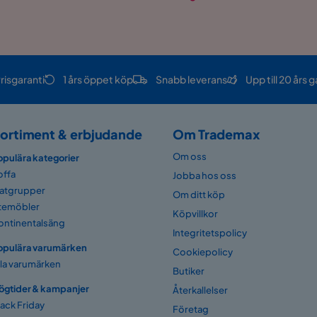
risgaranti
1 års öppet köp
Snabb leverans
Upp till 20 års g
ortiment & erbjudande
Om Trademax
Om oss
opulära kategorier
offa
Jobba hos oss
atgrupper
Om ditt köp
temöbler
Köpvillkor
ontinentalsäng
Integritetspolicy
opulära varumärken
Cookiepolicy
lla varumärken
Butiker
ögtider & kampanjer
Återkallelser
lack Friday
Företag