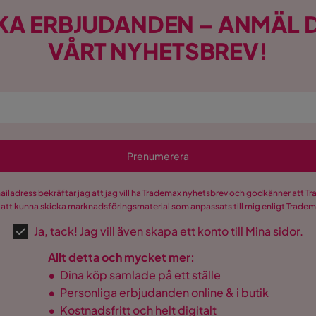
KA ERBJUDANDEN – ANMÄL D
VÅRT NYHETSBREV!
Prenumerera
mailadress bekräftar jag att jag vill ha Trademax nyhetsbrev och godkänner att 
 att kunna skicka marknadsföringsmaterial som anpassats till mig enligt Trade
Ja, tack! Jag vill även skapa ett konto till Mina sidor.
Allt detta och mycket mer:
•
Dina köp samlade på ett ställe
•
Personliga erbjudanden online & i butik
•
Kostnadsfritt och helt digitalt