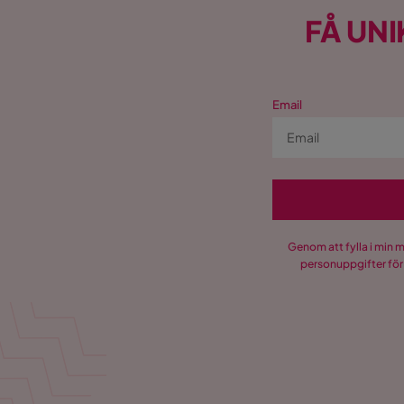
FÅ UNI
Email
Genom att fylla i min 
personuppgifter för