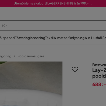
Utemöblerna ska bort! LAGERRENSNING från 799:– →
 & spabad
Förvaring
Inredning
Textil & mattor
Belysning & el
Hushåll
Sp
engöring
Pooldammsugare
Bestwa
Lay-Z
pool
688:
Pris