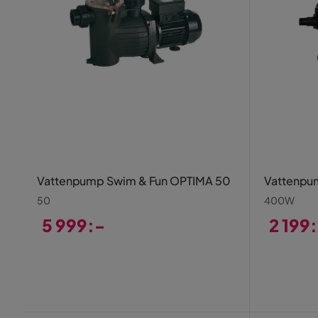
Vattenpump Swim & Fun OPTIMA 50
Vattenpu
50
400W
5 999:-
2 199
Pris
Pris