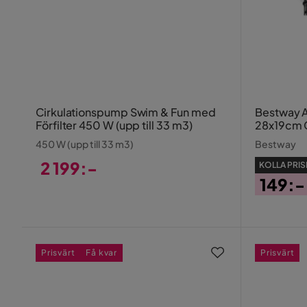
Cirkulationspump Swim & Fun med
Bestway A
Förfilter 450 W (upp till 33 m3)
28x19cm 
450 W (upp till 33 m3)
Bestway
2 199:-
KOLLA PRIS
149:-
Pris
Pris
Prisvärt
Få kvar
Prisvärt