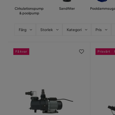
Cirkulationspump
Sandfilter
Pooldammsuga
& poolpump
Färg
Storlek
Kategori
Pris
Få kvar
Prisvärt