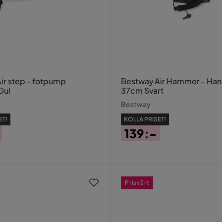
ir step - fotpump
Bestway Air Hammer - H
Gul
37cm Svart
Bestway
ET!
KOLLA PRISET!
139:-
Pris
Prisvärt