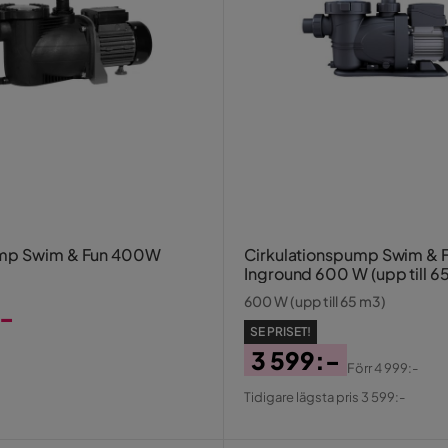
mp Swim & Fun 400W
Cirkulationspump Swim & 
Inground 600 W (upp till 6
600 W (upp till 65 m3)
:-
SE PRISET!
3 599:-
Förr
4 999:-
Pris
Original
Tidigare lägsta pris 3 599:-
Pris