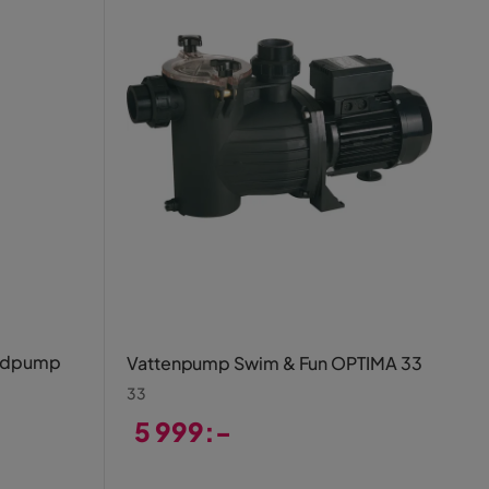
andpump
Vattenpump Swim & Fun OPTIMA 33
33
5 999:-
Pris