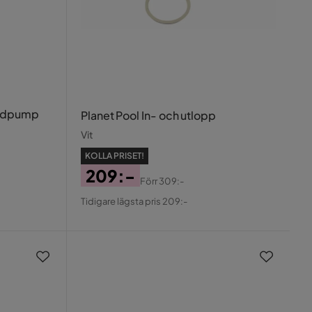
andpump
Planet Pool In- och utlopp
Vit
KOLLA PRISET!
209:-
Förr
309:-
Pris
Original
Tidigare lägsta pris 209:-
Pris