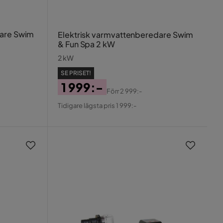
dare Swim
Elektrisk varmvattenberedare Swim
& Fun Spa 2 kW
2 kW
SE PRISET!
1 999:-
Förr
2 999:-
Pris
Original
Tidigare lägsta pris 1 999:-
Pris