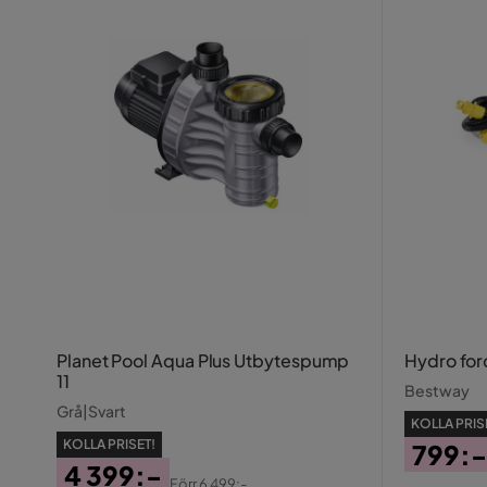
Planet Pool Aqua Plus Utbytespump
Hydro for
11
Bestway
Grå|Svart
KOLLA PRIS
KOLLA PRISET!
799:-
4 399:-
Pris
Origin
Förr
6 499:-