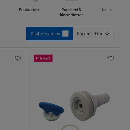
Poolborste
Poolkemi &
Uv-rengöring
klortabletter
Sortera efter
Snabb leverans
Sortera efter
Prisvärt