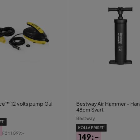
ce™ 12 volts pump Gul
Bestway Air Hammer - H
48cm Svart
Bestway
ET!
KOLLA PRISET!
Förr
1 099:-
149:-
al