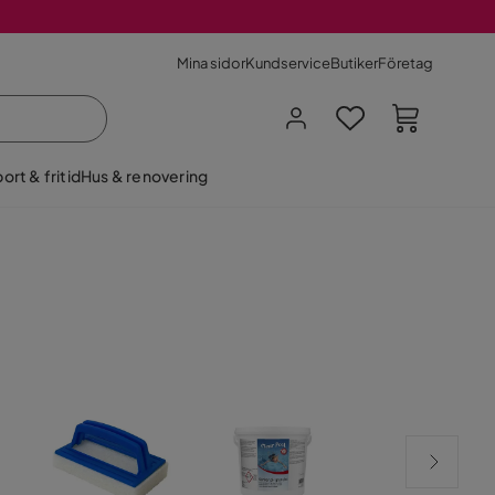
Mina sidor
Kundservice
Butiker
Företag
ort & fritid
Hus & renovering