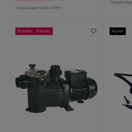
Tidigare lägs
Pris
Original
Pris
Tidigare lägsta pris 4 399:-
Pris
Prisvärt
Få kvar
Nyhet