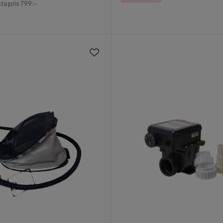
ta pris 799:-
Pris