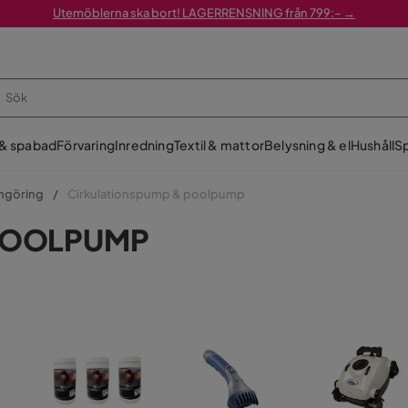
Utemöblerna ska bort! LAGERRENSNING från 799:– →
 & spabad
Förvaring
Inredning
Textil & mattor
Belysning & el
Hushåll
Sp
engöring
Cirkulationspump & poolpump
POOLPUMP