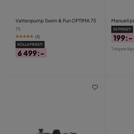
Vattenpump Swim & Fun OPTIMA 75
Manuell 
75
SE PRISET!
199:-
(
1
)
Pris
Origin
KOLLA PRISET!
Tidigare lägs
6 499:-
Pris
Pris