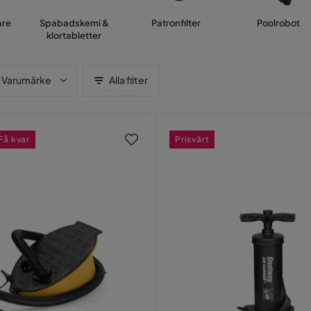
re
Spabadskemi &
Patronfilter
Poolrobot
klortabletter
Varumärke
Alla filter
Få kvar
Prisvärt