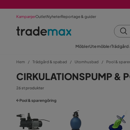
Kampanjer
Outlet
Nyheter
Reportage & guider
Möbler
Utemöbler
Trädgård
Hem
Trädgård & spabad
Utomhusbad
Pool & spar
CIRKULATIONSPUMP & 
26 st produkter
Pool & sparengöring