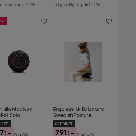
atterat
Rabatterat
Original
re lägsta pris 17 995:-
Tidigare lägsta pris 14 995:-
s
Pris
Pris
var
rulle Medivon
Ergonomisk Balanssits
Roll Solo
Swedish Posture
ISET!
SE PRISET!
7:-
791:-
Förr
749:-
Förr
1 499:-