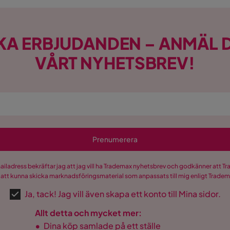
usiv design och dokumenterade hälsoeffekter
i
KA ERBJUDANDEN – ANMÄL D
ning för dig som vill ha
djupavslappning,
arje dag, året runt.
VÅRT NYHETSBREV!
eutiska kraften i infraröd värme i ditt eget hem.
Prenumerera
mailadress bekräftar jag att jag vill ha Trademax nyhetsbrev och godkänner att 
 att kunna skicka marknadsföringsmaterial som anpassats till mig enligt Trade
Ja, tack! Jag vill även skapa ett konto till Mina sidor.
Allt detta och mycket mer:
•
Dina köp samlade på ett ställe