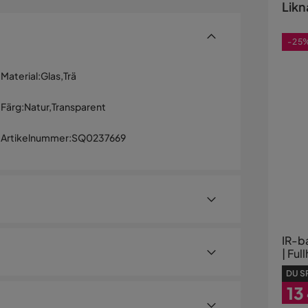
Likn
-25
Material
:
Glas,Trä
Färg
:
Natur,Transparent
Artikelnummer
:
SQ0237669
IR-b
| Ful
DU S
personer – Rymlig, elegant
13
emlockträ