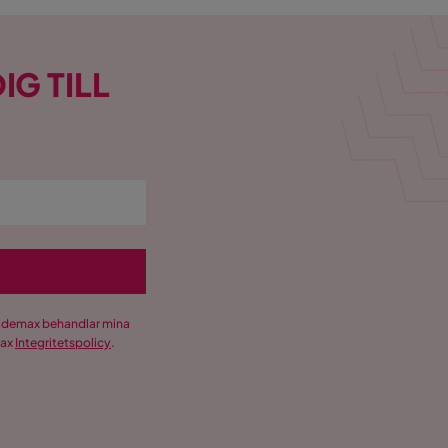
IG TILL
Trademax behandlar mina
max
Integritetspolicy
.