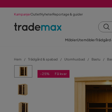
Kampanjer
Outlet
Nyheter
Reportage & guider
Möbler
Utemöbler
Trädgård
Hem
Trädgård & spabad
Utomhusbad
Bastu
Ba
-25%
Få kvar