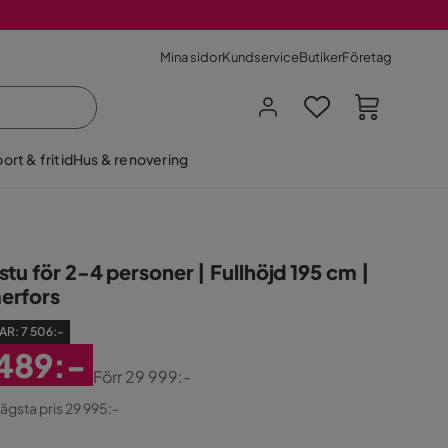
Mina sidor
Kundservice
Butiker
Företag
ort & fritid
Hus & renovering
tu för 2-4 personer | Fullhöjd 195 cm |
erfors
AR:
7 506:-
 489:-
Förr
29 999:-
atterat
ginal
lägsta pris 29 995:-