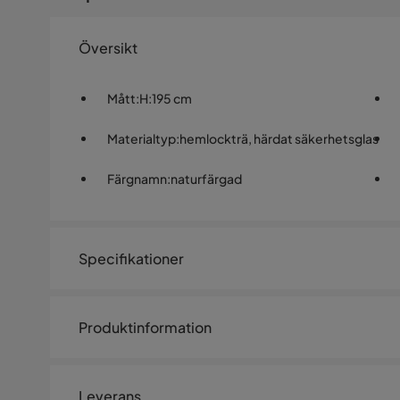
Översikt
Mått
:
H:195 cm
Materialtyp
:
hemlockträ, härdat säkerhetsglas
Färgnamn
:
naturfärgad
Specifikationer
Artikelnummer:
SQ0237669
Produktinformation
Storlek
Tammerfors Infrabastu för 2–4 
Höjd
195 cm
och djupverkande IR-bastu i h
Leverans