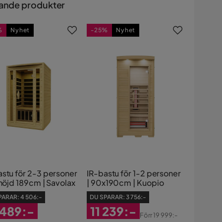
ande produkter
%
Nyhet
-25%
Nyhet
astu för 2-3 personer
IR-bastu för 1-2 personer
lhöjd 189cm | Savolax
| 90x190cm | Kuopio
PARAR:
4 506:-
DU SPARAR:
3 756:-
 489:-
11 239:-
Förr
19 999:-