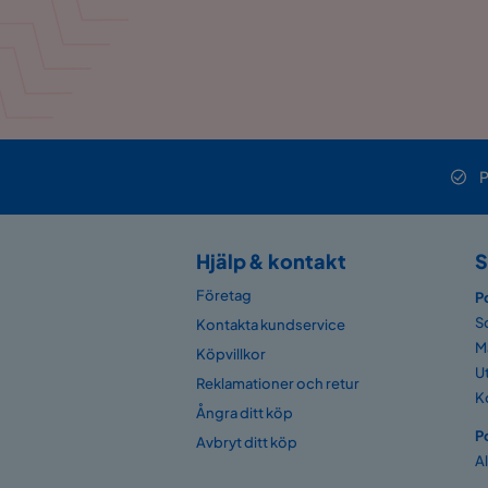
P
Hjälp & kontakt
S
Företag
P
S
Kontakta kundservice
M
Köpvillkor
U
Reklamationer och retur
K
Ångra ditt köp
P
Avbryt ditt köp
A