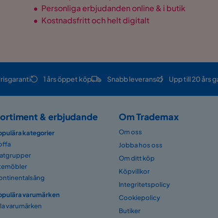
•
Personliga erbjudanden online & i butik
•
Kostnadsfritt och helt digitalt
risgaranti
1 års öppet köp
Snabb leverans
Upp till 20 års g
ortiment & erbjudande
Om Trademax
Om oss
opulära kategorier
offa
Jobba hos oss
atgrupper
Om ditt köp
temöbler
Köpvillkor
ontinentalsäng
Integritetspolicy
opulära varumärken
Cookiepolicy
lla varumärken
Butiker