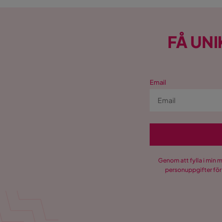
Sammanfattning
Tammerfors IR-bastu kombinerar
modern teknik, exkl
FÅ UNI
en rymlig bastu som passar de flesta hem. En perfekt lös
förbättrad återhämtning och stressfri värmeterapi
– v
Beställ Tammerfors IR-bastu idag
och upplev den terap
Email
Genom att fylla i min 
personuppgifter för