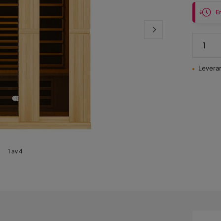
En
Leveran
1 av 4