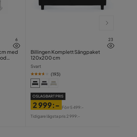
6
23
Hasin
 cm med
Billingen Komplett Sängpaket
ood
120x200 cm
Traver
Svart
(
193
)
SE PR
OSLAGBART PRIS
99
2 999:-
Pris
Ori
Förr
5 499:-
Tidiga
Pris
Original
Pris
Tidigare lägsta pris 2 999:-
Pris